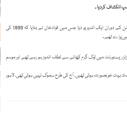
سپ انکشاف کردیا ۔
فواد اور ماہرہ خان نے اپنی ریلیزہونےوالی فلم ’’نیلوفر‘‘کی پروموشن کے دوران ایک انٹرویو دیا جس میں فوادخان نے بتایا کہ 1998 کی
یں پڑے تھے۔
سیزنز ریسٹورنٹ میں لوگ گرم کھانے سے لطف اندوز ہو رہے تھے اور موسم
باعث بہت خوبصورت ہوتی تھیں، آج کی طرح سموگ نہیں ہوتی تھی، لاہور