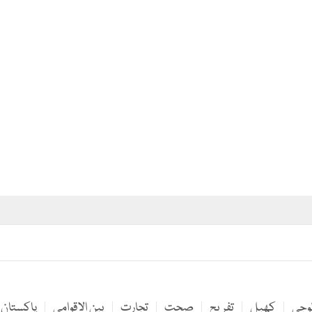
لوجی
کھیل
تفریح
صحت
تجارت
بین الاقوامی
پاکستان