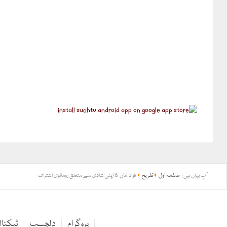
آپ یہاں ہیں:
صفحہ اول
تفریح
فواد خان کا اپنی شادی سے متعلق رومانوی اعتراف
پروگرام
دلچسپ
ٹیکنا