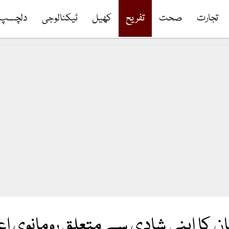
تجارت
صحت
تفریح
کھیل
ٹیکنالوجی
دلچسپ
ان کا اپنی شادی سے متعلق رومانوی ا