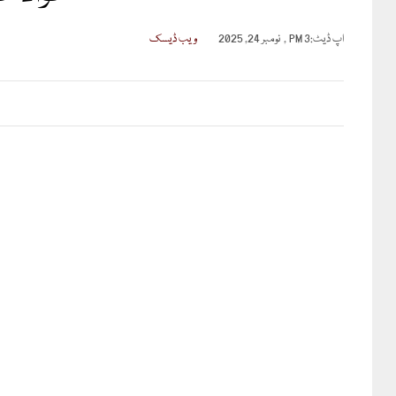
اپ ڈیٹ:
3 PM , نومبر 24, 2025
ویب ڈیسک