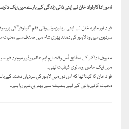
نامور اداکارفواد خان نے اپنی ذاتی زندگی کے بارے میں ایک دلچ
سردیوں میں وہ لاہور کی دھند بھری شام میں صدف سے محبت م
معروف اداکار کے مطابق اُس وقت ایم ایم عالم روڈ پر موجود فور 
میں ایک خاص رومانوی کیفیت تھی۔
فواد خان کا کہنا تھا کہ اُس دور میں لاہور کی سردیاں دھند کے 
محبت کرنے والوں کے لیے ہمیشہ سے بہترین شہر رہا ہے۔