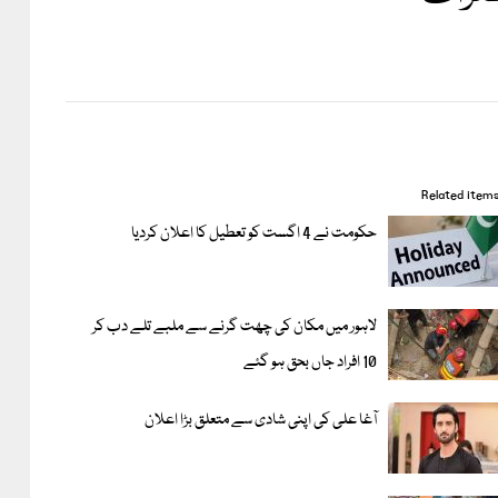
Related item
حکومت نے 4 اگست کو تعطیل کا اعلان کردیا
لاہور میں مکان کی چھت گرنے سے ملبے تلے دب کر
10 افراد جاں بحق ہو گئے
آغا علی کی اپنی شادی سے متعلق بڑا اعلان