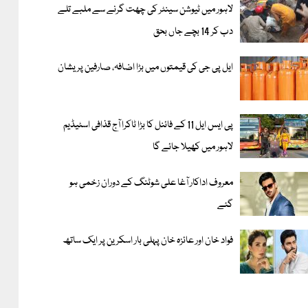
لاہور میں ٹیوشن سینٹر کی چھت گرنے سے ملبے تلے
دب کر 14 بچے جاں بحق
ایل پی جی کی قیمتوں میں بڑا اضافہ، صارفین پریشان
پی ایس ایل 11 کے فائنل کا بڑا ٹاکرا آج قذافی اسٹیڈیم
لاہور میں کھیلا جائے گا
معروف اداکار آغا علی شوٹنگ کے دوران زخمی ہو
گئے
فواد خان اور عائزہ خان پہلی بار اسکرین پر ایک ساتھ