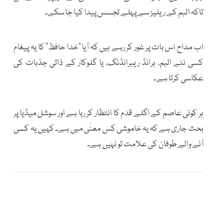
تاکہ البم کے ریلیز سے پہلے تجسس پیدا کیا جا سکے۔
اب مداح اس بات پر غور کر رہے ہیں کہ آیا ”خدا حافظ“ کا یہ پیغام
کسی نئے البم، برانڈ ریبرانڈنگ، یا گلوکار کے ذاتی جذبات کی
عکاسی کرتا ہے۔
ہر کوئی عاصم کے اگلے قدم کا انتظار کر رہا ہے اور سوشل میڈیا پر
بحث جاری ہے کہ یہ خاموشی کس معنٰی میں ہے۔ کہیں یہ کسی
آنے والے طوفان کی علامت تو نہیں ہے۔