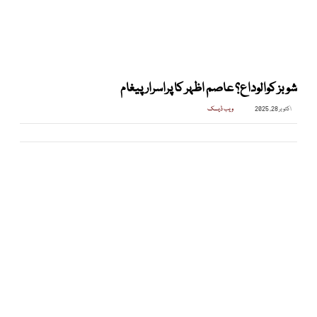
شوبز کوالوداع؟ عاصم اظہر کا پراسرارپیغام
اکتوبر 28, 2025
ویب ڈیسک