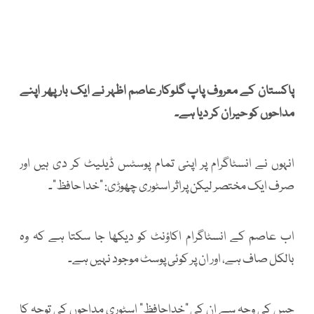
پاکستان کے معروف پاپ گلوکار عاصم اظہر نے ایک بار پھر اپنے
مداحوں کو حیران کر دیا ہے۔
انہوں نے انسٹاگرام پر اپنی تمام پوسٹس ڈیلیٹ کر دی ہیں اور
صرف ایک مختصر لیکن پراثر اسٹوری چھوڑی: ”خدا حافظ“۔
اب عاصم کے انسٹاگرام اکاؤنٹ کو دیکھا جا سکتا ہے کہ وہ
بالکل صاف ہے، اور ان پر کوئی پوسٹ موجود نہیں ہے۔
جس کی وجہ سے ان کی ”خداحافظ“ اسٹوری مداحوں کی توجہ کا