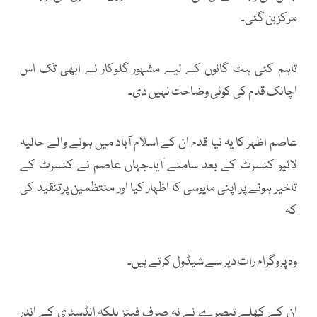
مرکز بن گئی۔
تاہم کئی ہٹ گانوں کے لیے مشہور گلوکار نے ابھی تک اس
اچانک قدم کی کوئی وضاحت نہیں دی۔
عاصم اظہر کا یہ نیا قدم ان کے اسلام آباد میں ہونے والے حالیہ
لائیو کنسرٹ کے بعد سامنے آیا۔جہاں عاصم نے کنسرٹ کے
تاخیر ہونے پر اپنی مایوسی کا اظہار کیا اور منتظمین پرتنقید کی
کہ
وہ پروگرام رات دیر سے شیڈول کرتے ہیں۔
ان کے کھلے تبصرے نے نہ صرف فینز بلکہ انڈسٹری کے اندر