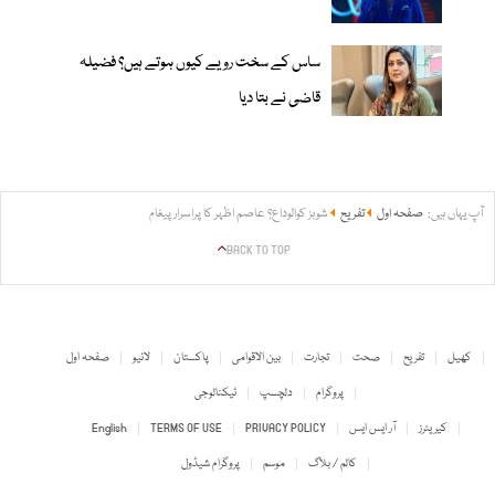
ساس کے سخت رویے کیوں ہوتے ہیں؟ فضیلہ
قاضی نے بتا دیا
آپ یہاں ہیں:
صفحہ اول
تفریح
شوبز کوالوداع؟ عاصم اظہر کا پراسرارپیغام
BACK TO TOP
کھیل
تفریح
صحت
تجارت
بین الاقوامی
پاکستان
لائیو
صفحہ اول
پروگرام
دلچسپ
ٹیکنالوجی
کیریئرز
آر ایس ایس
PRIVACY POLICY
TERMS OF USE
English
کالم / بلاگ
موسم
پروگرام شیڈول