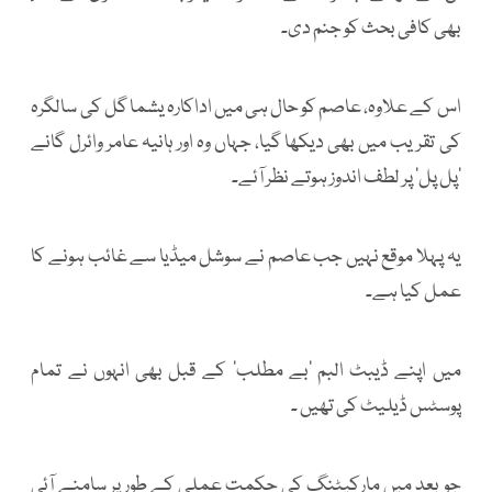
بھی کافی بحث کو جنم دی۔
اس کے علاوہ، عاصم کو حال ہی میں اداکارہ یشما گل کی سالگرہ
کی تقریب میں بھی دیکھا گیا، جہاں وہ اور ہانیہ عامر وائرل گانے
’پل پل‘ پر لطف اندوز ہوتے نظر آئے۔
یہ پہلا موقع نہیں جب عاصم نے سوشل میڈیا سے غائب ہونے کا
عمل کیا ہے۔
میں اپنے ڈیبٹ البم ’بے مطلب‘ کے قبل بھی انہوں نے تمام
پوسٹس ڈیلیٹ کی تھیں ۔
جو بعد میں مارکیٹنگ کی حکمت عملی کے طور پر سامنے آئی