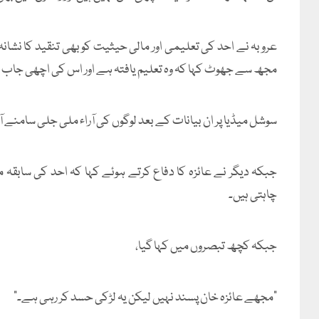
عروبہ نے احد کی تعلیمی اور مالی حیثیت کو بھی تنقید کا نشانہ 
مجھ سے جھوٹ کہا کہ وہ تعلیم یافتہ ہے اور اس کی اچھی جاب ہ
سوشل میڈیا پر ان بیانات کے بعد لوگوں کی آراء ملی جلی سامنے 
جبکہ دیگر نے عائزہ کا دفاع کرتے ہوئے کہا کہ احد کی سابقہ 
چاہتی ہیں۔
جبکہ کچھ تبصروں میں کہا گیا،
”مجھے عائزہ خان پسند نہیں لیکن یہ لڑکی حسد کر رہی ہے۔“