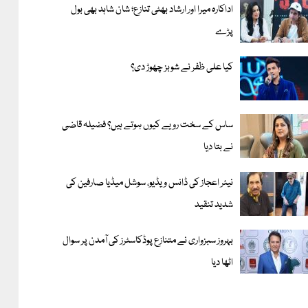
اداکارہ میرا اور ارشاد بھٹی تنازع؛ شان شاہد بھی بول
پڑے
کیا علی ظفر نے شوبز چھوڑ دی؟
ساس کے سخت رویے کیوں ہوتے ہیں؟ فضیلہ قاضی
نے بتا دیا
نیئر اعجاز کی ڈانس ویڈیو، سوشل میڈیا صارفین کی
شدید تنقید
بہروز سبزواری نے متنازع پوڈکاسٹرز کی آمدن پر سوال
اٹھا دیا