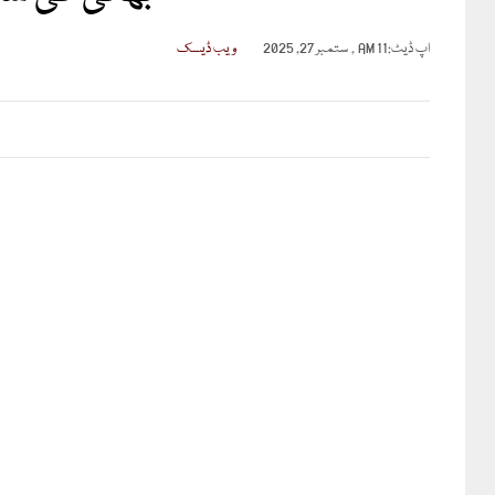
اپ ڈیٹ:
11 AM , ستمبر 27, 2025
ویب ڈیسک