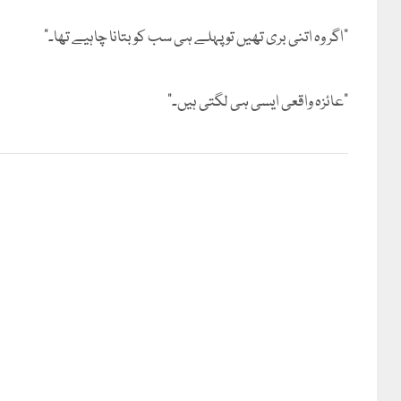
”اگر وہ اتنی بری تھیں تو پہلے ہی سب کو بتانا چاہیے تھا۔“
”عائزہ واقعی ایسی ہی لگتی ہیں۔“