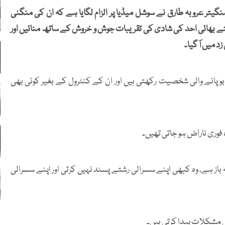
گیتر عروبہ طارق نے سوشل میڈیا پر الزام لگایا ہے کہ ان کی منگنی
پنے بھائی احد کی شادی کی تقریبات جوش و خروش کے ساتھ منائیں اور
د میں آ گیا۔
قابو پانے والی شخصیت رکھتی ہیں اور ان کے کنٹرول کے بغیر کوئی بھی
فوری ناراض ہو جاتی تھیں۔
کہ باز ہے، وہ کبھی اپنے سسرالی رشتے پسند نہیں کرتی اور اپنے سسرالی
ھی مشکلات پیدا کرتی ہیں۔