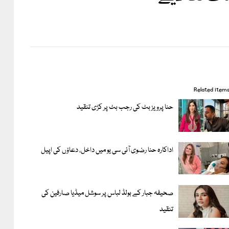
Related item
حنا پرویز بٹ کی رجب بٹ پر کڑی تنقید
اداکارہ حنا رضوی آئی سی یو میں داخل، دعاؤں کی اپیل
صحیفہ جبار کے بولڈ لباس پر سوشل میڈیا صارفین کی
تنقید