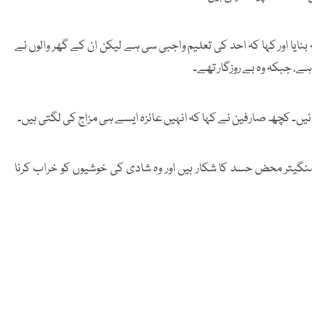
بنایا اور کہا کہ احد کی تعلیم واجبی سی ہے لیکن ان کے گھر والوں نے
ے، جبکہ وہ بے روزگار تھے۔
آئیں۔ کچھ صارفین نے کہا کہ انہیں عائزہ ایسے ہی مزاج کی لگتی ہیں۔
منگیتر محض حسد کا شکار ہیں اور وہ شادی کی خوشیوں کو خراب کرنا