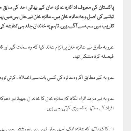
پاکستان کی معروف اداکارہ عائزہ خان کے بھائی احد کی سابق من
ٹوٹنے کی اصل وجہ عائزہ خان ہیں۔ عائزہ خان نے حال ہی میں ا
تقریب میں سب سے آگے رہیں، تاہم یہ خاندان جلد ہی تنازعہ کی ز
عروبہ طارق نے عائزہ خان پر الزام عائد کیا کہ وہ سخت گیر اور 
فیصلہ کرنا مشکل تھا۔
عروبہ کے مطابق اگر وہ عائزہ کی کسی بات سے اختلاف کرتی تو وہ 
عروبہ نے مزید الزام لگایا کہ عائزہ خان کا خاندان جھوٹا اور دھو
افراد کے ساتھ بدتمیزی کرتی رہی ہیں۔
ان کا کہنا تھا کہ عائزہ ایک اچھی ماں نہیں ہیں اور رشتوں میں ب