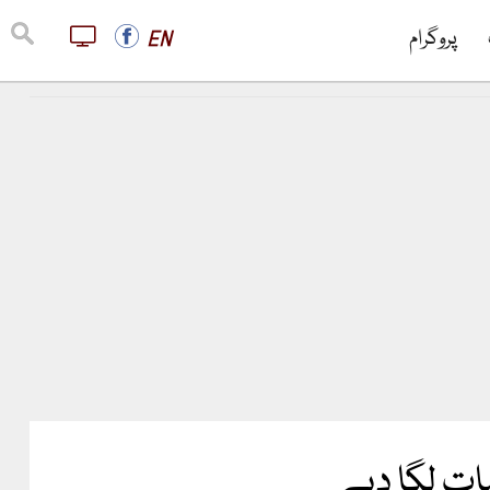
پروگرام
EN
مات لگا دیے