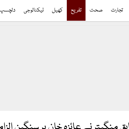
تجارت
صحت
تفریح
کھیل
ٹیکنالوجی
دلچسپ
ق منگیتر نے عائزہ خان پر سنگین الزا