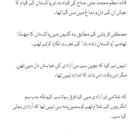
قائداعظم محمد علی جناح کی قیادت اور پاکستان کے قیام کا
جوش ان کے دل و دماغ میں بس گیا تھا۔
مصطفیٰ قریشی کے مطابق، وہ گلیوں میں پاکستان کا جھنڈا
تھامے "پاکستان زندہ باد" کے نعرے لگایا کرتے تھے۔
انہوں نے کہا کہ بچپن سے ہی آزادی کی خواہش دل میں تھی،
مگر اس وقت اس بات کا اندازہ نہیں تھا۔
کہ غلامی اور آزادی میں کیا فرق ہوتا ہے کیونکہ جب ہم
انگریزوں کے غلام تھے تو ہمیں پتہ ہی نہیں تھا کہ آزادی ہوتی
کیا ہے۔