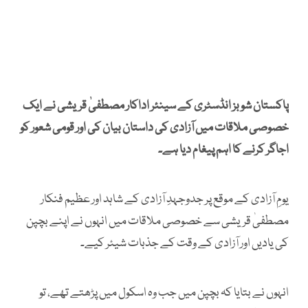
پاکستان شوبز انڈسٹری کے سینئر اداکار مصطفیٰ قریشی نے ایک
خصوصی ملاقات میں آزادی کی داستان بیان کی اور قومی شعور کو
اجاگر کرنے کا اہم پیغام دیا ہے۔
یومِ آزادی کے موقع پر جدوجہدِ آزادی کے شاہد اور عظیم فنکار
مصطفیٰ قریشی سے خصوصی ملاقات میں انہوں نے اپنے بچپن
کی یادیں اور آزادی کے وقت کے جذبات شیئر کیے۔
انہوں نے بتایا کہ بچپن میں جب وہ اسکول میں پڑھتے تھے، تو