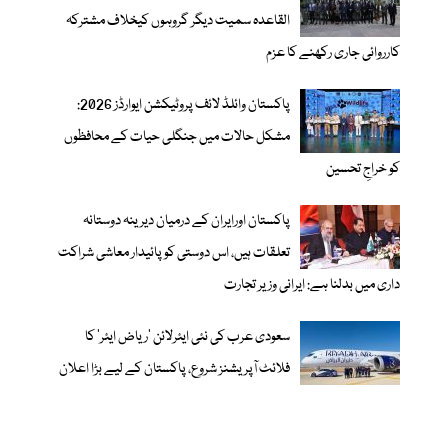
القاعدہ سمیت دیگر گروہوں کیخلاف مشترکہ
کارروائی جاری رکھنے کا عزم
پاکستان وائلڈ لائف پروٹیکشن ایوارڈز 2026:
مشکل حالات میں جنگلی حیات کے محافظوں
کو خراجِ تحسین
پاکستان اورایران کے درمیان دیرینہ دوستانہ
تعلقات ہیں، اس دوستی کوپائیدار معاشی شراکت
داری میں بدلنا ہے: ایرانی وزیر تجارت
سعودی عرب کی نئی ایئرلائن ‘ریاض ایئر’ کا
فلائٹ آپریشنز شروع، پاکستان کے لیے بڑا اعلان