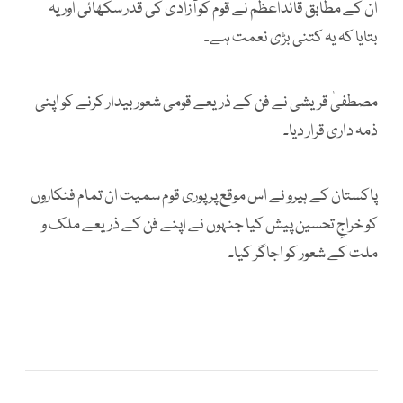
ان کے مطابق قائداعظم نے قوم کو آزادی کی قدر سکھائی اور یہ
بتایا کہ یہ کتنی بڑی نعمت ہے۔
مصطفیٰ قریشی نے فن کے ذریعے قومی شعور بیدار کرنے کو اپنی
ذمہ داری قرار دیا۔
پاکستان کے ہیرو نے اس موقع پر پوری قوم سمیت ان تمام فنکاروں
کو خراجِ تحسین پیش کیا جنہوں نے اپنے فن کے ذریعے ملک و
ملت کے شعور کو اجاگر کیا۔