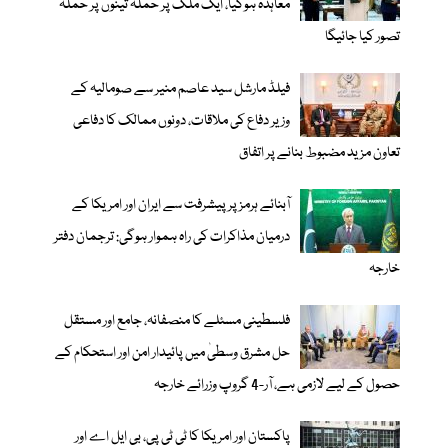
معاہدہ ہوگیا، ایک ملک پر حملہ تینوں پر حملہ
تصور کیا جائیگا
فیلڈ مارشل سید عاصم منیر سے صومالیہ کے
وزیر دفاع کی ملاقات، دونوں ممالک کا دفاعی
تعاون مزید مضبوط بنانے پر اتفاق
آبنائے ہرمز پر پیشرفت سے ایران اور امریکا کے
درمیان مذاکرات کی راہ ہموار ہوگی: ترجمان دفتر
خارجہ
فلسطینی مسئلے کا منصفانہ، جامع اور مستقل
حل مشرق وسطیٰ میں پائیدار امن اور استحکام کے
حصول کے لیے لازمی ہے، آر-4 گروپ وزرائے خارجہ
پاکستان اور امریکا کا ٹی ٹی پی، بی ایل اے اور