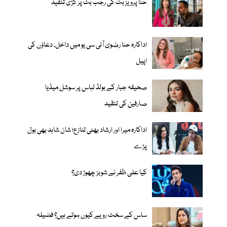
حنا پرویز بٹ کی رجب بٹ پر کڑی تنقید
اداکارہ حنا رضوی آئی سی یو میں داخل، دعاؤں کی
اپیل
صحیفہ جبار کے بولڈ لباس پر سوشل میڈیا
صارفین کی تنقید
اداکارہ میرا اور ارشاد بھٹی تنازع؛ شان شاہد بھی بول
پڑے
کیا علی ظفر نے شوبز چھوڑ دی؟
ساس کے سخت رویے کیوں ہوتے ہیں؟ فضیلہ