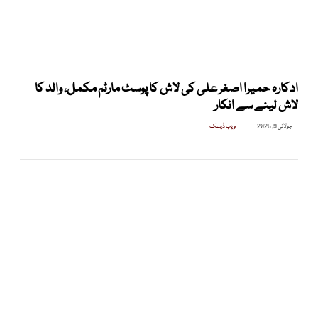
ادکارہ حمیرا اصغر علی کی لاش کا پوسٹ مارٹم مکمل، والد کا
لاش لینے سے انکار
جولائی 9, 2025
ویب ڈیسک