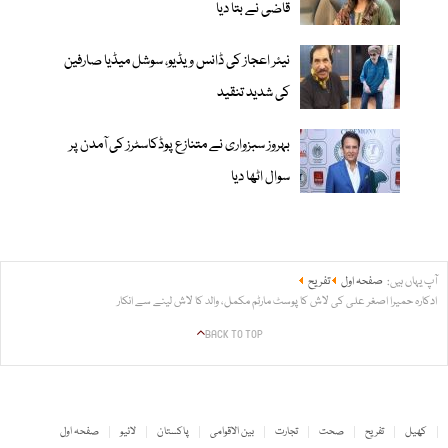
قاضی نے بتا دیا
نیئر اعجاز کی ڈانس ویڈیو، سوشل میڈیا صارفین
کی شدید تنقید
بہروز سبزواری نے متنازع پوڈکاسٹرز کی آمدن پر
سوال اٹھا دیا
آپ یہاں ہیں:
صفحہ اول
تفریح
ادکارہ حمیرا اصغر علی کی لاش کا پوسٹ مارٹم مکمل، والد کا لاش لینے سے انکار
BACK TO TOP
کھیل
تفریح
صحت
تجارت
بین الاقوامی
پاکستان
لائیو
صفحہ اول