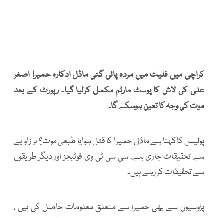
کراچی میں فلیٹ میں مردہ پائی گئی ماڈل ادکارہ حمیرا اصغر
علی کی لاش کا پوسٹ مارٹم مکمل کرلیا گیا۔ رپورٹ کے بعد
موت کی وجہ کا تعین ہوسکے گا۔
پولیس کاکہنا ہے ماڈل حمیرا کا قتل ہوایا طبعی موت؟ ہر زاویے
سے تحقیقات جاری ہے، سی سی ٹی وی فوٹیجز اور دیگر طریقوں
سے تحقیقات کر رہے ہیں۔
پڑوسیوں سے بھی حمیرا سے متعلق معلومات حاصل کی ہیں ،