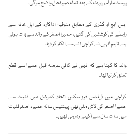
پوسٹ مارٹم رپورٹ کے بعد تمام صورتحال واضح ہوگی۔
ایس ایچ او گذری کے مطابق متوفیہ اداکارہ کے اہل خانہ سے
رابطے کی کوششیں کی گئیں، حمیرا اصغر کے والد سے بات ہوئی
ہے تاہم انہوں نے کراچی آنے سے انکار کر دیا۔
والد کا کہنا ہے کہ انہوں نے کافی عرصہ قبل حمیرا سے قطع
تعلق کر لیا تھا۔
کراچی میں ڈیفنس فیز سکس اتحاد کمرشل میں فلیٹ سے
حمیرا اصغر کی لاش ملی تھی، پینتیس سالہ حمیرہ اصغرفلیٹ
میں سات سال سے اکیلی رہ رہی تھیں۔