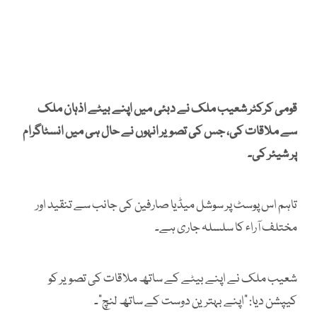
قومی کرکٹر شعیب ملک نے دبئی میں اپنے بیٹے اذہان ملک
سے ملاقات کی، جس کی تصویر انہوں نے حال ہی میں انسٹاگرام
پر شیئر کی۔
تاہم اس پوسٹ پر سوشل میڈیا صارفین کی جانب سے تنقید اور
مختلف آراء کا سلسلہ جاری ہے۔
شعیب ملک نے اپنے بیٹے کے ساتھ ملاقات کی تصویر کو
کیپشن دیا: "اپنے بہترین دوست کے ساتھ لنچ"۔