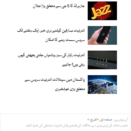
جاز ورلڈ کا 5 جی سے متعلق بڑا اعلان
انٹرنیٹ صارفین کیلئے بری خبر، ایک ہفتے تک
سروس سست رہنے کا امکان
انٹرنیٹ راؤٹر کی سبز روشنیاں جلتی بجھتی کیوں
رہتی ہیں؟ جانیے
پاکستان میں سیٹلائٹ انٹرنیٹ سروس سے
متعلق بڑی خوشخبری
آپ یہاں ہیں:
صفحہ اول
تفریح
شعیب ملک کی اپنے بیٹے سے ملاقات کی تصاویر وائرل، انٹرنیٹ صارفین کی شدید تنقید