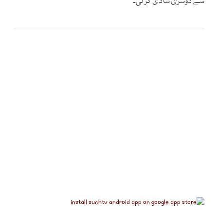
سے دوسری شادی کر لی۔