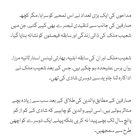
مداحوں کی ایک بڑی تعداد نے اس لمحے کو سراہا، مگر کچھ
صارفین کی جانب سے تنقیدی تبصرے بھی کیے گئے، جن میں
شعیب ملک کی ذاتی زندگی اور سابقہ فیصلوں کو نشانہ بنایا گیا۔
شعیب ملک اور ان کی سابقہ اہلیہ، بھارتی ٹینس اسٹار ثانیہ مرزا،
رواں برس علیحدہ ہو چکے ہیں، جس کے بعد شعیب ملک نے
اداکارہ ثنا جاوید سے دوسری شادی کی تھی۔
صارفین کے مطابق والدین کی طلاق کے بعد سب سے زیادہ بچے
متاثر ہوتے ہیں، اسی لیے والدین کو چاہیے کہ شادی کے کم از کم
پانچ سال تک بچے پیدا نہ کریں بلکہ پہلے ایک دوسرے کو اچھی
طرح سے سمجھیں۔