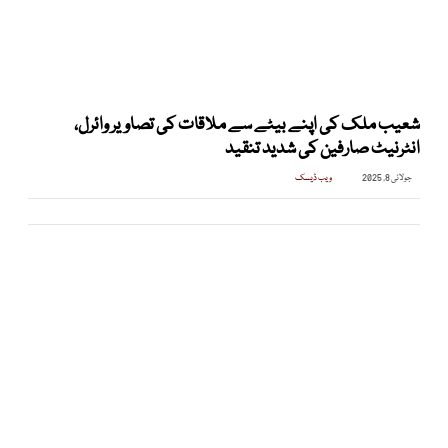
شعیب ملک کی اپنے بیٹے سے ملاقات کی تصاویر وائرل،
انٹرنیٹ صارفین کی شدید تنقید
جولائی 8, 2025
ویب ڈیسک