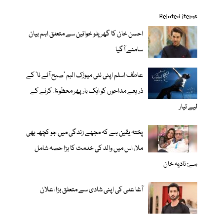
Related items
احسن خان کا گھریلو خواتین سے متعلق اہم بیان
سامنے آگیا
عاطف اسلم اپنی نئی میوزک البم 'صبح آئے نا' کے
ذریعے مداحوں کو ایک بار پھر محظوظ کرنے کے
لیے تیار
پختہ یقین ہے کہ مجھے زندگی میں جو کچھ بھی
ملا، اس میں والد کی خدمت کا بڑا حصہ شامل
ہے: نادیہ خان
آغا علی کی اپنی شادی سے متعلق بڑا اعلان