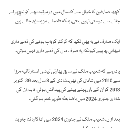
کچھ صارفین کا خیال ہے کہ سال میں دو مرتبہ بچے کو لنچ پر لے
جانے سے دوستی نہیں بنتی، بلکہ فاصلے مزید بڑھ جاتے ہیں۔
ایک صارف نے یہ بھی لکھا کہ کرکٹر کو باپ ہونے کی ذمے داری
نبھانی چاہیے کیونکہ یہ صرف ماں کی ذمے داری نہیں ہوتی۔
یاد رہے کہ شعیب ملک نے سابق بھارتی ٹینس اسٹار ثانیہ مرزا
سے 2010 میں شادی کی تھی۔ شادی کے 8 سال بعد 30 اکتوبر
2018 کو ان کے ہاں پہلے بیٹے کی پیدائش ہوئی، تاہم ان کی
شادی جنوری 2024 میں باضابطہ طور پر ختم ہو گئی۔
بعد ازاں، شعیب ملک نے جنوری 2024 میں اداکارہ ثنا جاوید