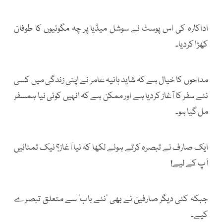
اداکارہ کی اس پوسٹ نے سوشل میڈیا پر چہ مگوئیوں کا طوفان
کھڑا کردیا۔
مداحوں کا خیال ہے کہ شاید ہانیہ عامر نے اپنی زندگی میں کسی
نئے سفر کا آغاز کردیا ہے اور ممکن ہے کہ انہیں کوئی نیا ہمسفر
مل گیا ہو۔
ایک صارف نے تبصرہ کرتے ہوئے لکھا کہ نیا آغاز؟ نیک تمنائیں
آپ کے لیے!
جبکہ کئی دیگر صارفین نے بھی ’نئے باب‘ سے متعلق تبصرے
کیے۔