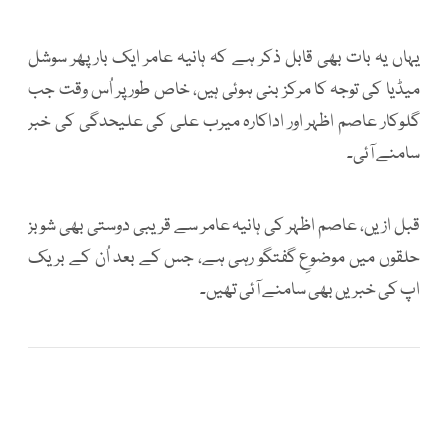
یہاں یہ بات بھی قابل ذکر ہے کہ ہانیہ عامر ایک بار پھر سوشل
میڈیا کی توجہ کا مرکز بنی ہوئی ہیں، خاص طور پر اُس وقت جب
گلوکار عاصم اظہر اور اداکارہ میرب علی کی علیحدگی کی خبر
سامنے آئی۔
قبل ازیں، عاصم اظہر کی ہانیہ عامر سے قریبی دوستی بھی شوبز
حلقوں میں موضوعِ گفتگو رہی ہے، جس کے بعد اُن کے بریک
اپ کی خبریں بھی سامنے آئی تھیں۔