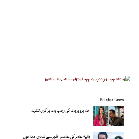
Related items
حنا پرویز بٹ کی رجب بٹ پر کڑی تنقید
ہانیہ عامر کی عاصم اظہر سے شادی، مداحوں