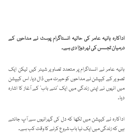
اداکارہ ہانیہ عامر کی حالیہ انسٹاگرام پوسٹ نے مداحوں کے
درمیان تجسس کی لہر دوڑا دی ہے۔
ہانیہ عامر نے انسٹاگرام پر متعدد تصاویر شیئر کیں لیکن ایک
تصویر کے کیپشن نے مداحوں کو حیرت میں ڈال دیا، اس کیپشن
میں انہوں نے اپنی زندگی میں ایک ’نئے باب‘ کے آغاز کا اشارہ
دیا۔
اداکارہ نے کیپشن میں لکھا کہ دل کی گہرائیوں سے آپ جانتے
ہیں کہ زندگی میں ایک نیا باب شروع کرنے کا وقت کب ہے۔