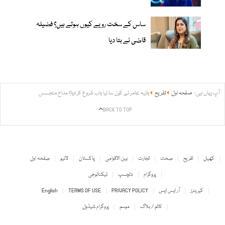
ساس کے سخت رویے کیوں ہوتے ہیں؟ فضیلہ
قاضی نے بتا دیا
آپ یہاں ہیں:
صفحہ اول
تفریح
ہانیہ عامر نے کون سا نیا باب شروع کر دیا؟ مداح متجسس
BACK TO TOP
کھیل
تفریح
صحت
تجارت
بین الاقوامی
پاکستان
لائیو
صفحہ اول
پروگرام
دلچسپ
ٹیکنالوجی
کیریئرز
آر ایس ایس
PRIVACY POLICY
TERMS OF USE
English
کالم / بلاگ
موسم
پروگرام شیڈول