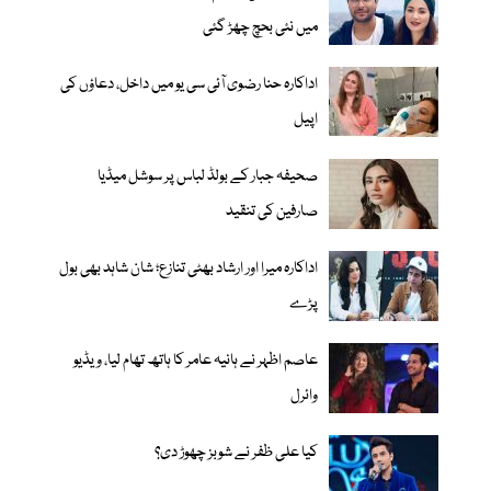
میں نئی بحچ چھڑ گئی
اداکارہ حنا رضوی آئی سی یو میں داخل، دعاؤں کی
اپیل
صحیفہ جبار کے بولڈ لباس پر سوشل میڈیا
صارفین کی تنقید
اداکارہ میرا اور ارشاد بھٹی تنازع؛ شان شاہد بھی بول
پڑے
عاصم اظہر نے ہانیہ عامر کا ہاتھ تھام لیا، ویڈیو
وائرل
کیا علی ظفر نے شوبز چھوڑ دی؟