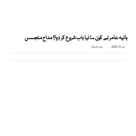
ہانیہ عامر نے کون سا نیا باب شروع کر دیا؟ مداح متجسس
جون 18, 2025
ویب ڈیسک