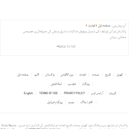
آپ یہاں ہیں:
صفحہ اول
تجارت
پاکستان اور آئی ایم ایف کے درمیان ورچوئل مذاکرات، مشرقِ وسطیٰ کی صورتحال پر خصوصی
معاشی سیشن
BACK TO TOP
کھیل
تفریح
صحت
تجارت
بین الاقوامی
پاکستان
لائیو
صفحہ اول
پروگرام
دلچسپ
ٹیکنالوجی
کیریئرز
آر ایس ایس
PRIVACY POLICY
TERMS OF USE
English
کالم / بلاگ
موسم
پروگرام شیڈول
Urdu News - پاکستان اور دنیا بھر سے بریکنگ نیوز، کھیل، صحت، تفریح، تجارت اور ٹیکنالوجی کی تازہ ترین اردو خبریں