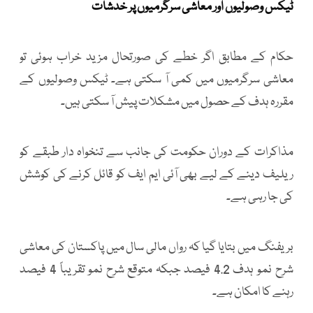
ٹیکس وصولیوں اور معاشی سرگرمیوں پر خدشات
حکام کے مطابق اگر خطے کی صورتحال مزید خراب ہوئی تو
معاشی سرگرمیوں میں کمی آ سکتی ہے۔ ٹیکس وصولیوں کے
مقررہ ہدف کے حصول میں مشکلات پیش آ سکتی ہیں۔
مذاکرات کے دوران حکومت کی جانب سے تنخواہ دار طبقے کو
ریلیف دینے کے لیے بھی آئی ایم ایف کو قائل کرنے کی کوشش
کی جا رہی ہے۔
بریفنگ میں بتایا گیا کہ رواں مالی سال میں پاکستان کی معاشی
شرح نمو ہدف 4.2 فیصد جبکہ متوقع شرح نمو تقریباً 4 فیصد
رہنے کا امکان ہے۔