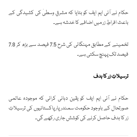
حکام نے آئی ایم ایف کو بتایا کہ مشرقِ وسطیٰ کی کشیدگی کے
باعث افراطِ زر میں اضافے کا خدشہ ہے۔
تخمینے کے مطابق مہنگائی کی شرح 7.5 فیصد سے بڑھ کر 7.8
فیصد تک پہنچ سکتی ہے۔
ترسیلاتِ زر کا ہدف
حکام نے آئی ایم ایف کو یقین دہانی کرائی کہ موجودہ عالمی
صورتحال کے باوجود حکومت سمندر پار پاکستانیوں کی ترسیلاتِ
زر کا ہدف حاصل کرنے کی کوشش جاری رکھے گی۔