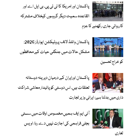
پاکستان اور امریکا کا ٹی ٹی پی، بی ایل اے اور
القاعدہ سمیت دیگر گروہوں کیخلاف مشترکہ
کارروائی جاری رکھنے کا عزم
پاکستان وائلڈ لائف پروٹیکشن ایوارڈز 2026:
مشکل حالات میں جنگلی حیات کے محافظوں
کو خراجِ تحسین
پاکستان اورایران کے درمیان دیرینہ دوستانہ
تعلقات ہیں، اس دوستی کوپائیدار معاشی شراکت
داری میں بدلنا ہے: ایرانی وزیر تجارت
آئی ایم ایف ہمیں مخصوص اوقات میں سستی
بجلی فراہمی کی اجازت نہیں دے رہا: اویس
لغاری