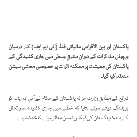
پاکستان اور بین الاقوامی مالیاتی فنڈ (آئی ایم ایف) کے درمیان
ورچوئل مذاکرات کے دوران مشرقِ وسطیٰ میں جاری کشیدگی کے
پاکستان کی معیشت پر ممکنہ اثرات پر خصوصی معاشی سیشن
منعقد کیا گیا۔
ذرائع کے مطابق وزارت خزانہ پاکستان کے حکام نے آئی ایم ایف کو
بریفنگ دیتے ہوئے بتایا کہ خطے میں جاری کشیدہ صورتحال
کے باعث پاکستان کی ٹیکس آمدن متاثر ہونے کا خدشہ ہے۔