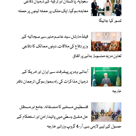
سعودیہ، پاکستان اور ترکیہ کے درمیان دفاعی
معاہدہ ہوگیا، ایک ملک پر حملہ تینوں پر حملہ
تصور کیا جائیگا
فیلڈ مارشل سید عاصم منیر سے صومالیہ کے
وزیر دفاع کی ملاقات، دونوں ممالک کا دفاعی
تعاون مزید مضبوط بنانے پر اتفاق
آبنائے ہرمز پر پیشرفت سے ایران اور امریکا کے
درمیان مذاکرات کی راہ ہموار ہوگی: ترجمان دفتر
خارجہ
فلسطینی مسئلے کا منصفانہ، جامع اور مستقل
حل مشرق وسطیٰ میں پائیدار امن اور استحکام کے
حصول کے لیے لازمی ہے، آر-4 گروپ وزرائے خارجہ