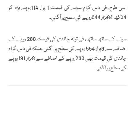
اسی طرح، فی دس گرام سونے کی قیمت 1 ہزار 114روپے بڑھ کر
4لاکھ 64ہزار 044روپے کی سطح پر آگئی۔
سونے کے ساتھ ساتھ، فی تولہ چاندی کی قیمت 268 روپے کے
اضافے سے 9ہزار 554 روپے کی سطح پر آگئی جبکہ فی دس گرام
چاندی کی قیمت بھی 230روپے کے اضافے سے 8ہزار 191روپے
کی سطح پر آگئی۔