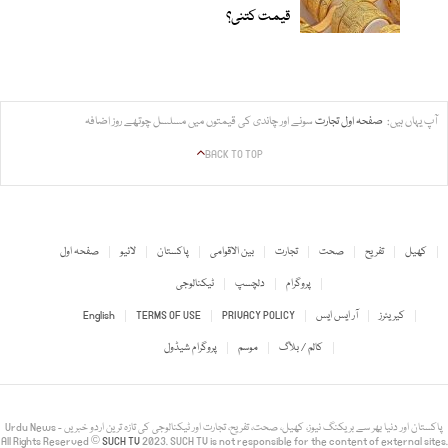
قیمت کتنی؟
آپ یہاں ہیں:
صفحہ اول
تجارت
سونے اور چاندی کی قیمتوں میں مسلسل چوتھے روز اضافہ
BACK TO TOP
کھیل
تفریح
صحت
تجارت
بین الاقوامی
پاکستان
لائیو
صفحہ اول
پروگرام
دلچسپ
ٹیکنالوجی
کیریئرز
آر ایس ایس
PRIVACY POLICY
TERMS OF USE
English
کالم / بلاگ
موسم
پروگرام شیڈول
Urdu News - پاکستان اور دنیا بھر سے بریکنگ نیوز، کھیل، صحت، تفریح، تجارت اور ٹیکنالوجی کی تازہ ترین اردو خبریں
All Rights Reserved ©
SUCH TV
2023. SUCH TV is not responsible for the content of external sites.