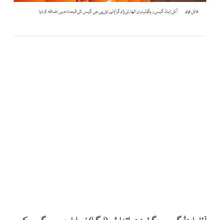
فائل فوٹو
آئل اینڈ گیس ریگولیٹری اتھارٹی (اوگرا) نے ایل پی جی گیس کی قیمت میں اضافہ کر دیا