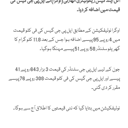
آئل اینڈ گیس ریگولیٹری اتھارٹی (اوگرا) نے ایل پی جی گیس کی
قیمت میں اضافہ کر دیا۔
اوگرا نوٹیفکیشن کے مطابق ایل پی جی گیس کی فی کلو قیمت
میں 4 روپے 95 پیسے اضافہ ہوا جس کے بعد 11.8 کلو گرام کا
گھریلو سلنڈر 58 روپے 51 پیسے مہنگا ہوگیا۔
جون کے لیے ایل پی جی سلنڈر کی قیمت 3 ہزار 643 روپے 41
پیسے اور ایل پی جی گیس کی فی کلو قیمت 308 روپے 76 پیسے
مقرر کر دی گئی۔
نوٹیفکیشن میں بتایا گیا کہ نئی قیمتوں کا اطلاق آج سے ہوگا۔