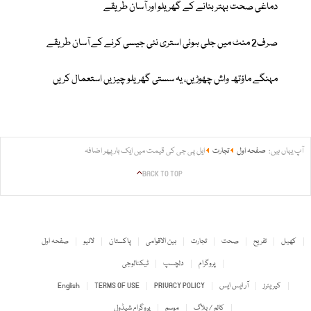
دماغی صحت بہتر بنانے کے گھریلو اور آسان طریقے
صرف2 منٹ میں جلی ہوئی استری نئی جیسی کرنے کے آسان طریقے
مہنگے ماؤتھ واش چھوڑیں، یہ سستی گھریلو چیزیں استعمال کریں
آپ یہاں ہیں:
صفحہ اول
تجارت
ایل پی جی کی قیمت میں ایک بار پھر اضافہ
BACK TO TOP
کھیل
تفریح
صحت
تجارت
بین الاقوامی
پاکستان
لائیو
صفحہ اول
پروگرام
دلچسپ
ٹیکنالوجی
کیریئرز
آر ایس ایس
PRIVACY POLICY
TERMS OF USE
English
کالم / بلاگ
موسم
پروگرام شیڈول