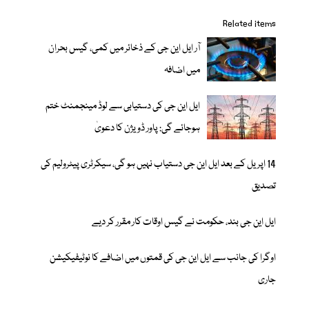
Related items
آر ایل این جی کے ذخائر میں کمی، گیس بحران
میں اضافہ
ایل این جی کی دستیابی سے لوڈ مینجمنٹ ختم
ہوجائے گی: پاور ڈویژن کا دعویٰ
14 اپریل کے بعد ایل این جی دستیاب نہیں ہو گی، سیکرٹری پیٹرولیم کی
تصدیق
ایل این جی بند، حکومت نے گیس اوقات کار مقرر کر دیے
اوگرا کی جانب سے ایل این جی کی قمتوں میں اضافے کا نوٹیفیکیشن
جاری