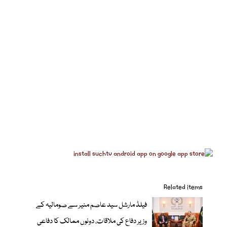
Related items
فیلڈ مارشل سید عاصم منیر سے صومالیہ کے
وزیر دفاع کی ملاقات، دونوں ممالک کا دفاعی