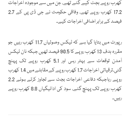
کھرب روپے بجٹ کیے گئے تھے، جن میں سے موجودہ اخراجات
17.2 کھرب روپے تھے، وفاقی حکومت نے جی ڈی پی کے 2.7
فیصد کے برابر اضافی اخراجات کیے۔
رپورٹ میں بتایا گیا ہے کہ ٹیکس وصولیاں 11.7 کھرب رہیں جو
مقررہ ہدف 13 کھرب روپے کا 90.5 فیصد تھیں جبکہ نان ٹیکس
آمدن توقعات سے بہتر رہی اور 5.1 کھرب روپے تک پہنچ
گئی،ترقیاتی اخراجات 1.7 کھرب روپے کے مقابلے میں 1.4 کھرب
روپے رہاجبکہ دفاعی اخراجات بجٹ سے تجاوز کرتے ہوئے 2.2
کھرب روپے تک پہنچ گئے، سود کی ادائیگیاں 8.8 کھرب روپے
رہیں۔