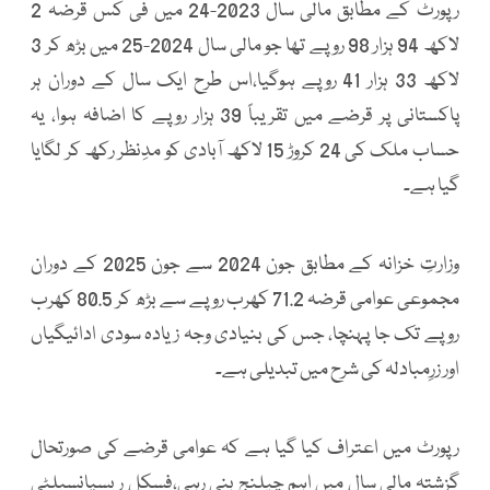
رپورٹ کے مطابق مالی سال 2023-24 میں فی کس قرضہ 2
لاکھ 94 ہزار 98 روپے تھا جو مالی سال 2024-25 میں بڑھ کر 3
لاکھ 33 ہزار 41 روپے ہوگیا،اس طرح ایک سال کے دوران ہر
پاکستانی پر قرضے میں تقریباً 39 ہزار روپے کا اضافہ ہوا، یہ
حساب ملک کی 24 کروڑ 15 لاکھ آبادی کو مدِنظر رکھ کر لگایا
گیا ہے۔
وزارتِ خزانہ کے مطابق جون 2024 سے جون 2025 کے دوران
مجموعی عوامی قرضہ 71.2 کھرب روپے سے بڑھ کر 80.5 کھرب
روپے تک جا پہنچا، جس کی بنیادی وجہ زیادہ سودی ادائیگیاں
اور زرِمبادلہ کی شرح میں تبدیلی ہے۔
رپورٹ میں اعتراف کیا گیا ہے کہ عوامی قرضے کی صورتحال
گزشتہ مالی سال میں اہم چیلنج بنی رہی،فِسکل ریسپانسبلٹی