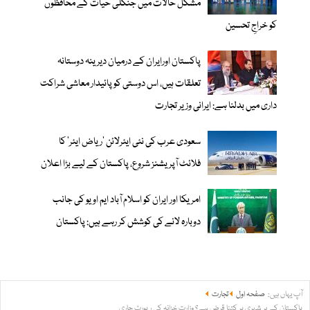
مشکل حالات میں جنگلی حیات کے محافظوں
کو خراجِ تحسین
پاکستان اورایران کے درمیان دیرینہ دوستانہ
تعلقات ہیں، اس دوستی کوپائیدار معاشی شراکت
داری میں بدلنا ہے: ایرانی وزیر تجارت
سعودی عرب کی نئی ایئرلائن ‘ریاض ایئر’ کا
فلائٹ آپریشنز شروع، پاکستان کے لیے بڑا اعلان
امریکا اور ایران کو اسلام آباد ایم او یو کی جانب
دوبارہ لانے کی کوشش کر رہے ہیں: پاکستان
آپ یہاں ہیں:
صفحہ اول
تجارت
پاکستان کے ہر شہری پر کتنا قرض ہے؟ وزارت خزانہ کی رپورٹ جاری