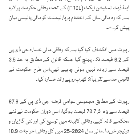
اینڈڈیٹ لمٹیشن ایکٹ (FRDL) کے تحت وفاقی حکومت پر لازم
ہے کہ وہ مالی سال کے اختتام پر پارلیمنٹ کو مالی پالیسی بیان
پیش کرے۔
رپورٹ میں انکشاف کیا گیا ہےکہ وفاقی مالی خسارہ جی ڈی پی
کے 6.2 فیصد تک پہنچ گیا جبکہ قانون کے مطابق یہ حد 3.5
فیصد سے زیادہ نہیں ہونی چاہیے تھی،اس طرح حکومت نے
قانونی حد سے تقریباً 3 کھرب روپے زائد خسارہ کیا۔
رپورٹ کے مطابق مجموعی عوامی قرضہ جی ڈی پی کے 67.6
فیصد سے بڑھ کر 70.7 فیصد ہوگیا، اسی دوران حکومت نے نئے
محکمے قائم کیے، وفاقی کابینہ میں توسیع کی اور نئی گاڑیاں و
فرنیچر خریدا ۔مالی سال 2024-25 میں کل وفاقی اخراجات 18.9