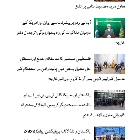
تعاون مزید مضبوط بنانے پر اتفاق
آبنائے ہرمز پر پیشرفت سے ایران اور امریکا کے
درمیان مذاکرات کی راہ ہموار ہوگی: ترجمان دفتر
خارجہ
فلسطینی مسئلے کا منصفانہ، جامع اور مستقل
حل مشرق وسطیٰ میں پائیدار امن اور استحکام کے
حصول کے لیے لازمی ہے، آر-4 گروپ وزرائے خارجہ
پاکستان اور امریکا کا ٹی ٹی پی، بی ایل اے اور
القاعدہ سمیت دیگر گروہوں کیخلاف مشترکہ
کارروائی جاری رکھنے کا عزم
پاکستان وائلڈ لائف پروٹیکشن ایوارڈز 2026: