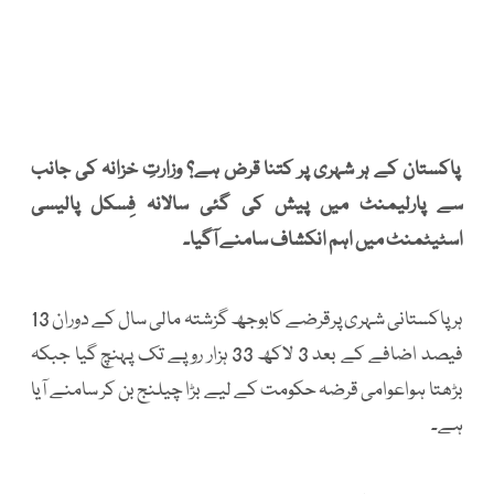
پاکستان کے ہر شہری پر کتنا قرض ہے؟ وزارتِ خزانہ کی جانب
سے پارلیمنٹ میں پیش کی گئی سالانہ فِسکل پالیسی
اسٹیٹمنٹ میں اہم انکشاف سامنے آگیا۔
ہر پاکستانی شہری پرقرضے کابوجھ گزشتہ مالی سال کے دوران 13
فیصد اضافے کے بعد 3 لاکھ 33 ہزار روپے تک پہنچ گیا جبکہ
بڑھتا ہواعوامی قرضہ حکومت کے لیے بڑا چیلنج بن کر سامنے آیا
ہے۔