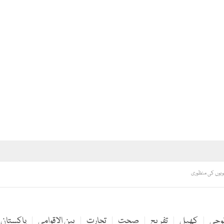
لوجی
کھیل
تفریح
صحت
تجارت
بین الاقوامی
پاکستان