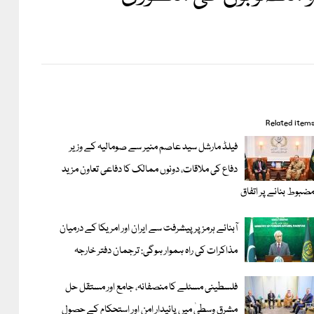
Related item
فیلڈ مارشل سید عاصم منیر سے صومالیہ کے وزیر
دفاع کی ملاقات، دونوں ممالک کا دفاعی تعاون مزید
ضبوط بنانے پر اتفاق
آبنائے ہرمز پر پیشرفت سے ایران اور امریکا کے درمیان
مذاکرات کی راہ ہموار ہوگی: ترجمان دفتر خارجہ
فلسطینی مسئلے کا منصفانہ، جامع اور مستقل حل
مشرق وسطیٰ میں پائیدار امن اور استحکام کے حصول