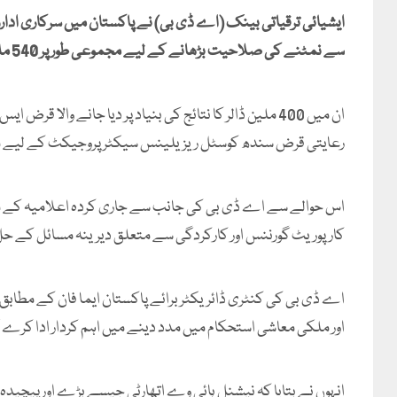
ایشیائی ترقیاتی بینک (اے ڈی بی) نے پاکستان میں سرکاری اد
سے نمٹنے کی صلاحیت بڑھانے کے لیے مجموعی طور پر 540 ملین ڈالر کے دو منصوبوں کی منظوری دے دی ہے۔
رعایتی قرض سندھ کوسٹل ریزیلینس سیکٹر پروجیکٹ کے لیے 
اس حوالے سے اے ڈی بی کی جانب سے جاری کردہ اعلامیہ کے مطا
کارپوریٹ گورننس اور کارکردگی سے متعلق دیرینہ مسائل کے ح
اے ڈی بی کی کنٹری ڈائریکٹر برائے پاکستان ایما فان کے مطابق ی
اور ملکی معاشی استحکام میں مدد دینے میں اہم کردار ادا کرے گ
انہوں نے بتایا کہ نیشنل ہائی وے اتھارٹی جیسے بڑے اور پیچیدہ ا