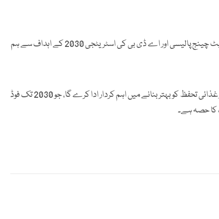
یہ نتائج پاکستان کے نیشنل فلڈ پروٹیکشن پلان IV، سندھ کلائمیٹ چینج پالیسی اور اے ڈی بی کی اسٹریٹجی 2030 کے اہداف سے ہم
منصوبہ گرین ہاؤس گیسوں میں کمی، حیاتیاتی تنوع کے فروغ اور غذائی تحفظ کو بہتر بنانے میں اہم کردار ادا کرے گا، جو 2030 تک فوڈ