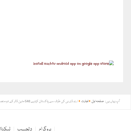
آپ یہاں ہیں:
صفحہ اول
تجارت
اے ڈی بی کی طرف سے پاکستان کیلیے 540 ملین ڈالر کے دو منصوبوں کی منظوری
پروگرام
دلچسپ
ٹیکنا