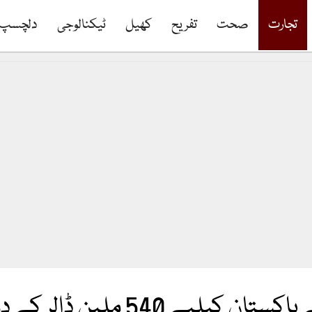
تجارت
صحت
تفریح
کھیل
ٹیکنالوجی
دلچسپ
ن ڈالر کے دو منصوبوں کی منظوری