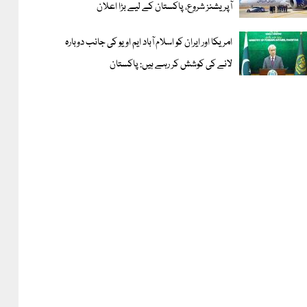
آپریشنز شروع، پاکستان کے لیے بڑا اعلان
امریکا اور ایران کو اسلام آباد ایم او یو کی جانب دوبارہ
لانے کی کوشش کر رہے ہیں: پاکستان