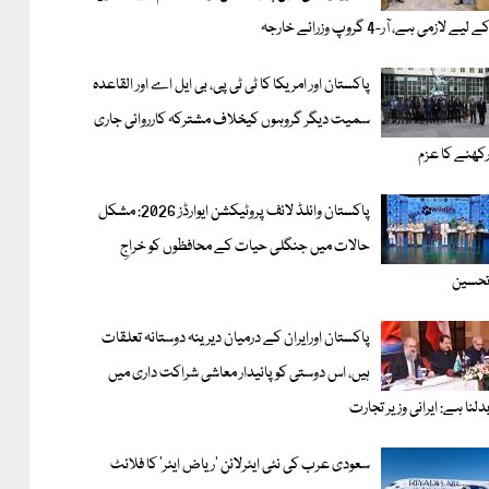
ے لیے لازمی ہے، آر-4 گروپ وزرائے خارجہ
پاکستان اور امریکا کا ٹی ٹی پی، بی ایل اے اور القاعدہ
سمیت دیگر گروہوں کیخلاف مشترکہ کارروائی جاری
کھنے کا عزم
پاکستان وائلڈ لائف پروٹیکشن ایوارڈز 2026: مشکل
حالات میں جنگلی حیات کے محافظوں کو خراجِ
حسین
پاکستان اورایران کے درمیان دیرینہ دوستانہ تعلقات
ہیں، اس دوستی کوپائیدار معاشی شراکت داری میں
دلنا ہے: ایرانی وزیر تجارت
سعودی عرب کی نئی ایئرلائن ‘ریاض ایئر’ کا فلائٹ