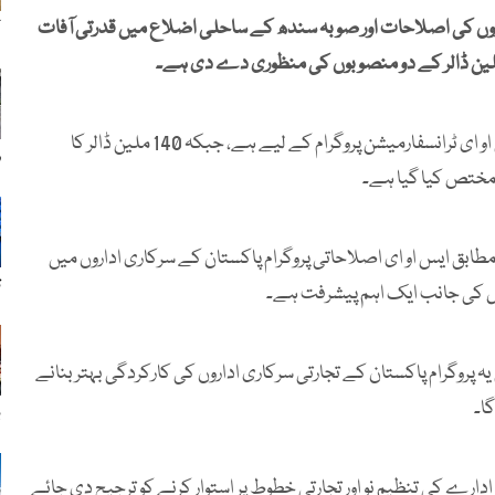
اروں کی اصلاحات اور صوبہ سندھ کے ساحلی اضلاع میں قدرتی آفات
ک
ان میں 400 ملین ڈالر کا نتائج کی بنیاد پر دیا جانے والا قرض ایس او ای ٹرانسفارمیشن پروگرام کے لیے ہے، جبکہ 140 ملین ڈالر کا
ر
مختص کیا گیا ہے۔
بق ایس او ای اصلاحاتی پروگرام پاکستان کے سرکاری اداروں میں
ت
ل کی جانب ایک اہم پیشرفت ہے۔
ہ پروگرام پاکستان کے تجارتی سرکاری اداروں کی کارکردگی بہتر بنانے
ا۔
ب
دارے کی تنظیمِ نو اور تجارتی خطوط پر استوار کرنے کو ترجیح دی جائے