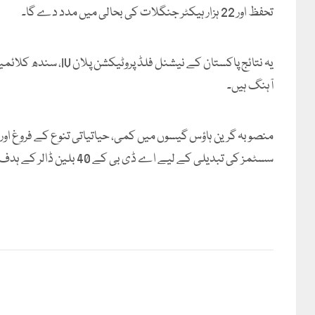
تحفظ اور 22 ہزار ہیکٹر جنگلات کی بحالی میں مدد دے گا۔
آہنگ ہیں۔
سسٹمز کی تبدیلی کے لیے اے ڈی بی کے 40 بلین ڈالر کے ہدف کا حصہ ہے۔