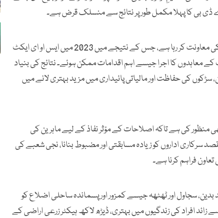
 ڈی بی کا پہلا مکمل طور پر نتائج سے منسلک قرض ہے۔
بینک گزشتہ کئی برسوں سے پاکستان میں ایس او ای اصلاحات کی معاونت کر رہا ہے، جس کے نتیجے میں 2023 میں ایس او ای ایکٹ
مت کے معاہدوں کا اجرا جیسے اہم اقدامات ممکن ہوئے۔ نتائج کی بنیاد
سڑکوں کی حفاظت اور مالیاتی پائیداری میں مزید بہتری لانے میں
نیکی معاونت بھی منظور کی ہے تاکہ اصلاحات کے مؤثر نفاذ کے لیے ماہرین کی
قصد سرکاری اداروں کو زیادہ مسابقتی اور مضبوط بنانا، نجی شعبے کی
 تعاون فراہم کرنا ہے۔
ین، سجاول اور ٹھٹھہ جیسے کمزور اور پسماندہ ساحلی اضلاع کو
سے زائد افراد کی زندگیوں میں بہتری، ڈیڑھ لاکھ ہیکٹر زرعی اراضی کے