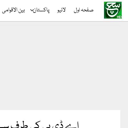
صفحہ اول
لائیو
پاکستان
بین الاقوامی
اے ڈی بی کی طرف سے پاکستان کیلیے 540 ملی