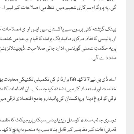
گی، یہ پروگرام سرکاری شعبے میں انتظامی اصلاحات کے لیے اے
اور پالیسی کا نفاذ، مرکزی مانیٹرنگ یونٹ کا قیام اور عوامی خد
پر یہ حکمتِ عملی گورننس، ادارہ جاتی صلاحیت، ڈیجیٹلائزیشن، 
مدد دے گی۔
اے ڈی بی نے 7 لاکھ 50 ہزار ڈالر کی تکمیلی تک
خدمات اور استعداد کار میں اضافہ کیا جا سکے۔ ان اقدامات کا م
ترقی کو فروغ دینا اور پاکستان کی پائیدار و جامع اقتصادی ترقی میں
دوسری جانب سندھ کوسٹل ریزیلینس سیکٹر پروجیکٹ کا مقصد بد
قدرتی آفات کے مقابلے کے قابل بنانا ہے۔ یہ منصوبہ پانچ لاکھ 