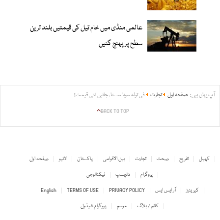
عالمی منڈی میں خام تیل کی قیمتیں بلند ترین
سطح پر پہنچ گئیں
آپ یہاں ہیں:
صفحہ اول
تجارت
فی تولہ سونا سستا، جانیں نئی قیمت!
BACK TO TOP
کھیل
تفریح
صحت
تجارت
بین الاقوامی
پاکستان
لائیو
صفحہ اول
پروگرام
دلچسپ
ٹیکنالوجی
کیریئرز
آر ایس ایس
PRIVACY POLICY
TERMS OF USE
English
کالم / بلاگ
موسم
پروگرام شیڈول