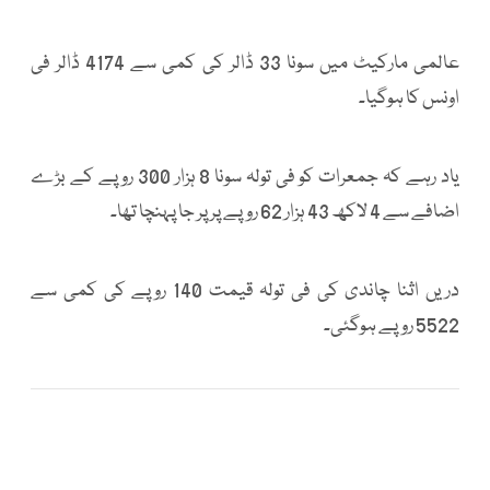
عالمی مارکیٹ میں سونا 33 ڈالر کی کمی سے 4174 ڈالر فی
اونس کا ہوگیا۔
یاد رہے کہ جمعرات کو فی تولہ سونا 8 ہزار 300 روپے کے بڑے
اضافے سے 4 لاکھ 43 ہزار 62 روپے پر پر جا پہنچا تھا۔
دریں اثنا چاندی کی فی تولہ قیمت 140 روپے کی کمی سے
5522 روپے ہوگئی۔