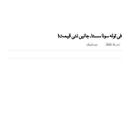
فی تولہ سونا سستا، جانیں نئی قیمت!
نومبر 14, 2025
ویب ڈیسک