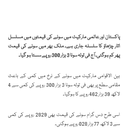
پاکستان اور عالمی مارکیٹ میں سونے کی قیمتوں میں مسلسل
اتار چڑھاؤ کا سلسلہ جاری ہے۔ ملک بھر میں سونے کی قیمت
پھر کم ہوگئی، آج فی تولہ سونا 3 ہزار 300 روپے سستا ہو گیا۔
بین الاقوامی مارکیٹ میں سونے کے نرخ میں کمی کے باعث
مقامی سطح پر بھی فی تولہ سونا 3 ہزار 300 روپے کی کمی سے 4
لاکھ 39 ہزار 462 روپے کا ہوگیا۔
اسی طرح دس گرام سونے کی قیمت بھی 2829 روپے کی کمی
سے 3 لاکھ 77 ہزار 028 روپے ہوگئی۔