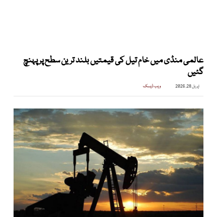
عالمی منڈی میں خام تیل کی قیمتیں بلند ترین سطح پر پہنچ
گئیں
اپریل 28, 2026
ویب ڈیسک