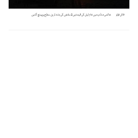
فائل فوٹو
عالمی منڈی میں خام تیل کی قیمتیں 2 ہفتوں کی بلند ترین سطح پر پہنچ گئیں