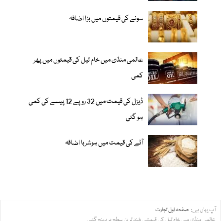
سونے کی قیمتوں میں بڑا اضافہ
عالمی منڈی میں خام تیل کی قیمتوں میں پھر
کمی
ڈیزل کی قیمت میں 32 روپے 12 پیسے کی کمی
ہو گئی
آٹے کی قیمت میں ہوشربا اضافہ
آپ یہاں ہیں:
صفحہ اول
تجارت
عالمی منڈی میں خام تیل کی قیمتیں بلند ترین سطح پر پہنچ گئیں