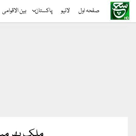
صفحہ اول
لائیو
پاکستان
بین الاقوامی
ملک بھر میں 10 اور 20 کلو کے آٹے کی پیکنگ بند ک