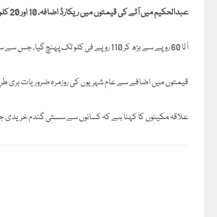
عبدالحکیم میں آٹے کی قیمتوں میں ریکارڈ اضافہ، 10 اور 20 کلو آٹے کے تھیلے مارکیٹ سے غائب ہوگئے۔
آٹا 60 روپے سے بڑھ کر 110 روپے فی کلو تک پہنچ گیا، جس سے سیلاب متاثرین اور غریب طبقہ شدید پریشانی کا شکار ہیں۔
قیمتوں میں اضافے سے عام شہریوں کی روزمرہ ضروریات بری طرح 
علاقہ مکینوں کا کہنا ہے کہ کسانوں سے سستی گندم خریدی جا رہ