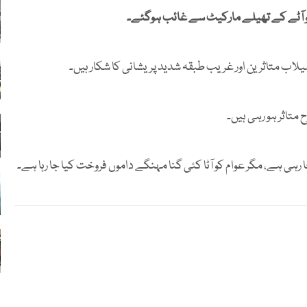
متاثر ہو رہی ہیں۔
ی ہے، مگر عوام کو آٹا کئی گنا مہنگے داموں فروخت کیا جا رہا ہے۔