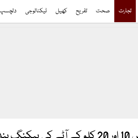
تجارت
صحت
تفریح
کھیل
ٹیکنالوجی
دلچسپ
ر دی گئی