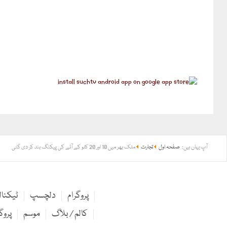
آپ یہاں ہیں:
صفحہ اول
تجارت
ملک بھر میں 10 اور 20 کلو کے آٹے کی پیکنگ بند کر دی گئی
پروگرام
دلچسپ
ٹیکنا
کالم / بلاگ
موسم
پروگ