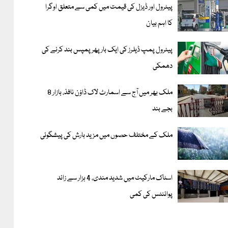
پیٹرول اور ڈیزل کی قیمت میں کمی سے متعلق اوگرا
کا اہم بیان
پیٹرول پمپ ڈیلرز کی ایک بار پھر پمپس بند کرنے کی
دھمکی
ملک بھر میں آج سے اسمارٹ لاک ڈاؤن نافذ، بازار 8
بجے بند
ملک کے مختلف حصوں میں مزید بارش کی پیشگوئی
اسٹاک مارکیٹ میں شدید مندی، 4 ہزار سے زائد
پوائنٹس کی کمی