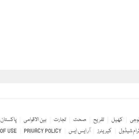
لوجی
کھیل
تفریح
صحت
تجارت
بین الاقوامی
پاکستان
رام شیڈول
کیریئرز
آر ایس ایس
PRIVACY POLICY
OF USE