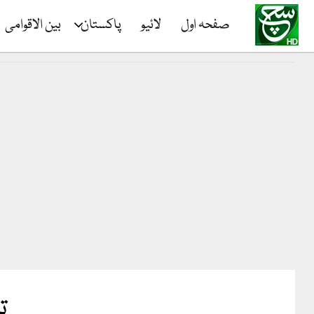
صفحہ اول
لائیو
پاکستان
بین الاقوامی
ت