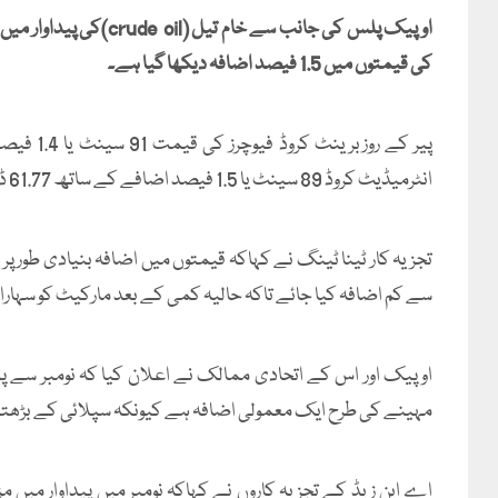
اوپیک پلس کی جانب سے خ
کی قیمتوں میں 1.5 فیصد اضافہ دیکھا گیا ہے۔
انٹرمیڈیٹ کروڈ 89 سینٹ یا 1.5 فیصد اضافے کے ساتھ 61.77 ڈالر فی بیرل پر پہنچ گیا۔
تجزیہ کار ٹینا ٹینگ نے کہاکہ قیمتوں میں اضافہ بنیادی طور پ
سے کم اضافہ کیا جائے تاکہ حالیہ کمی کے بعد مارکیٹ کو سہارا 
مہینے کی طرح ایک معمولی اضافہ ہے کیونکہ سپلائی کے بڑھتے