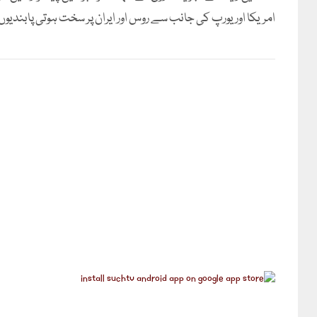
امریکا اور یورپ کی جانب سے روس اور ایران پر سخت ہوتی پابندیو