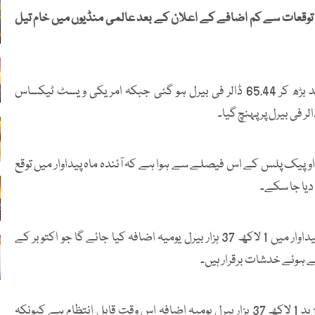
ام تیل (crude oil)کی پیداوار میں توقعات سے کم اضافے کے اعلان کے بعد عالمی منڈیوں میں خام تیل
پیر کے روزبرینٹ کروڈ فیوچرز کی قیمت 91 سینٹ یا 1.4 فیصد بڑھ کر 65.44 ڈالر فی بیرل ہو گئی جبکہ امریکی ویسٹ ٹیکساس
ر اوپیک پلس کے اس فیصلے سے ہوا ہے کہ آئندہ ماہ پیداوار میں توقع
دیا جا سکے۔
اوپیک اور اس کے اتحادی ممالک نے اعلان کیا کہ نومبر سے پیداوار میں 1 لاکھ 37 ہزار بیرل یومیہ اضافہ کیا جائے گا جو اکتوبر کے
 ہوئے خدشات برقرار ہیں۔
اے این زیڈ کے تجزیہ کاروں نے کہاکہ نومبر میں پیداوار میں مزید 1 لاکھ 37 ہزار بیرل یومیہ اضافہ اس وقت قابل انتظام ہے کیونکہ