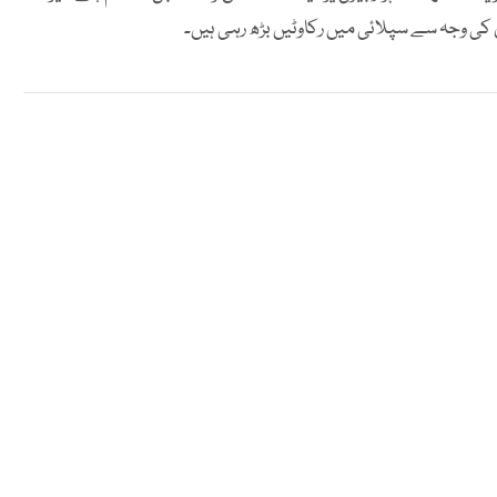
ں کی وجہ سے سپلائی میں رکاوٹیں بڑھ رہی ہیں۔