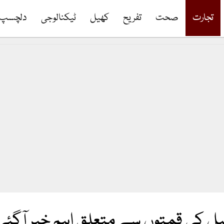
تجارت
صحت
تفریح
کھیل
ٹیکنالوجی
دلچسپ
یل کی قمتوں سے متعلق اہم خبر آگئی