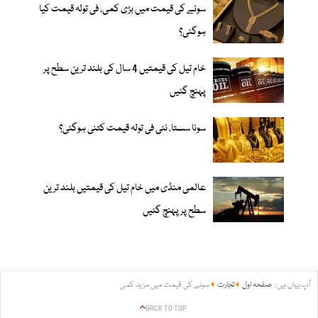
سونے کی قیمت میں بڑی کمی، فی تولہ قیمت کیا
ہوگئی؟
خام تیل کی قیمتیں 4 سال کی بلند ترین سطح پر
پہنچ گئیں
سونا سستا، نئی فی تولہ قیمت کتنی ہوگئی؟
عالمی منڈی میں خام تیل کی قیمتیں بلند ترین
سطح پر پہنچ گئیں
آپ یہاں ہیں:
صفحہ اول
تجارت
سونے کی قیمت میں مزید کمی
BACK TO TOP