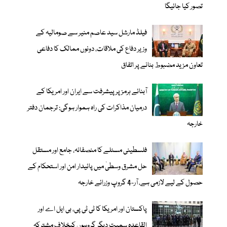
تصور کیا جائیگا
فیلڈ مارشل سید عاصم منیر سے صومالیہ کے
وزیر دفاع کی ملاقات، دونوں ممالک کا دفاعی
تعاون مزید مضبوط بنانے پر اتفاق
آبنائے ہرمز پر پیشرفت سے ایران اور امریکا کے
درمیان مذاکرات کی راہ ہموار ہوگی: ترجمان دفتر
خارجہ
فلسطینی مسئلے کا منصفانہ، جامع اور مستقل
حل مشرق وسطیٰ میں پائیدار امن اور استحکام کے
حصول کے لیے لازمی ہے، آر-4 گروپ وزرائے خارجہ
پاکستان اور امریکا کا ٹی ٹی پی، بی ایل اے اور
القاعدہ سمیت دیگر گروہوں کیخلاف مشترکہ