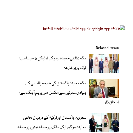
Related items
مکہ دفاعی معاہدہ نیٹو کے آرٹیکل 5 جیسا ہے؛
ترک وزیر خارجہ
مکہ معاہدہ پاکستان کی خارجہ پالیسی کے
بنیادی ستونوں سے مکمل طور پر ہم آہنگ ہے:
اسحاق ڈار
سعودیہ، پاکستان اور ترکیہ کے درمیان دفاعی
معاہدہ ہوگیا، ایک ملک پر حملہ تینوں پر حملہ