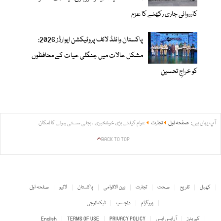
کارروائی جاری رکھنے کا عزم
پاکستان وائلڈ لائف پروٹیکشن ایوارڈز 2026:
مشکل حالات میں جنگلی حیات کے محافظوں
کو خراجِ تحسین
آپ یہاں ہیں:
صفحہ اول
تجارت
عوام کیلئے بڑی خوشخبری ، بجلی سستی ہونے کا امکان
BACK TO TOP
کھیل
تفریح
صحت
تجارت
بین الاقوامی
پاکستان
لائیو
صفحہ اول
پروگرام
دلچسپ
ٹیکنالوجی
کیریئرز
آر ایس ایس
PRIVACY POLICY
TERMS OF USE
English