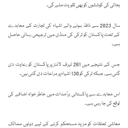
بحالی کی کوششوں کو بھی تقویت ملے گی۔
سال 2023 سے نافذ ہونے والے اشیاء کی تجارت کے معاہدے
کے تحت پاکستان کو ترکی کی منڈی میں ترجیحی رسائی حاصل
ہے۔
جس کے نتیجے میں 261 ٹیرف لائنز پر پاکستان کو رعایت دی
گئی ہے، جبکہ ترکی کو 130 اشیاء پر مراعات دی گئی ہیں۔
اس معاہدے سے پاکستانی برآمدات میں خاطر خواہ اضافے کی
توقع کی جا رہی ہے۔
معاشی تعلقات کو مزید مستحکم کرنے کے لیے دونوں ممالک