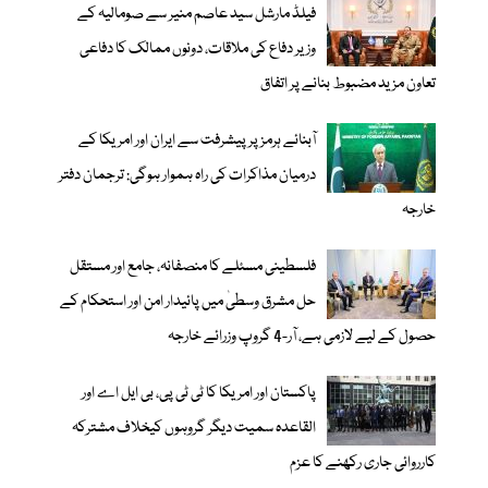
فیلڈ مارشل سید عاصم منیر سے صومالیہ کے
وزیر دفاع کی ملاقات، دونوں ممالک کا دفاعی
تعاون مزید مضبوط بنانے پر اتفاق
آبنائے ہرمز پر پیشرفت سے ایران اور امریکا کے
درمیان مذاکرات کی راہ ہموار ہوگی: ترجمان دفتر
خارجہ
فلسطینی مسئلے کا منصفانہ، جامع اور مستقل
حل مشرق وسطیٰ میں پائیدار امن اور استحکام کے
حصول کے لیے لازمی ہے، آر-4 گروپ وزرائے خارجہ
پاکستان اور امریکا کا ٹی ٹی پی، بی ایل اے اور
القاعدہ سمیت دیگر گروہوں کیخلاف مشترکہ
کارروائی جاری رکھنے کا عزم