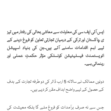
ایس آئی ایف سی کی معاونت سے معاشی بحالی کی رفتار میں تیز
ی ،پاکستان اور ترکی کے درمیان تجارتی تعاون کو فروغ دینے کے
لیے اہم اقدامات سامنے آئے ہیں۔جن کی بنیاد اسپیشل
انویسٹمنٹ فیسلیٹیشن کونسلکی مؤثر حکمتِ عملی اور
رہنمائی ہے۔
دونوں ممالک نے سالانہ 5 ارب ڈالر کی دو طرفہ تجارت کے ہدف
کے حصول کے لیے واضح اہداف مقرر کر دیے ہیں۔
جس سے نہ صرف برآمدات کو فروغ ملے گا بلکہ معیشت کی