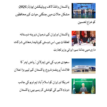
پاکستان وائلڈ لائف پروٹیکشن ایوارڈز 2026:
مشکل حالات میں جنگلی حیات کے محافظوں
کو خراجِ تحسین
پاکستان اورایران کے درمیان دیرینہ دوستانہ
تعلقات ہیں، اس دوستی کوپائیدار معاشی شراکت
داری میں بدلنا ہے: ایرانی وزیر تجارت
سعودی عرب کی نئی ایئرلائن ‘ریاض ایئر’ کا
فلائٹ آپریشنز شروع، پاکستان کے لیے بڑا اعلان
امریکا اور ایران کو اسلام آباد ایم او یو کی جانب
دوبارہ لانے کی کوشش کر رہے ہیں: پاکستان