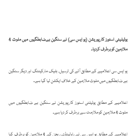
یوٹیلیٹی اسٹورز کارپوریشن (یو ایس سی) نے سنگین بےضابطگیوں میں ملوث 4
ملازمین کو برطرف کردیا۔
یو ایس سی اعلامیے کے مطابق آٹے کی ترسیل، بلیک مارکیٹنگ اور دیگر سنگین
بے ضابطگیوں میں ملوث ملازمین کے خلاف ایکشن لیا گیا ہے۔
اعلامیے کے مطابق یوٹیلٹی اسٹورز کارپوریشن نے سنگین بے ضابطگیوں میں
ملوث 4 ملازمین کو ملازمت سے برطرف کر دیا ہے۔
اعلامیے کے مطابق یو ایس سی نے راولپنڈی ریجن کے 4 ملازمین کو برطرف کیا