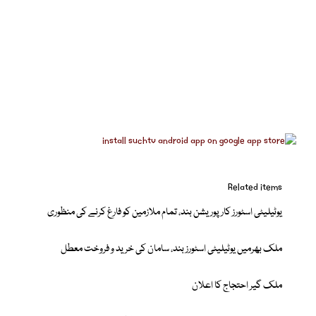
Related items
یوٹیلیٹی اسٹورز کارپوریشن بند، تمام ملازمین کو فارغ کرنے کی منظوری
ملک بھرمیں یوٹیلیٹی اسٹورز بند، سامان کی خرید و فروخت معطل
ملک گیر احتجاج کا اعلان