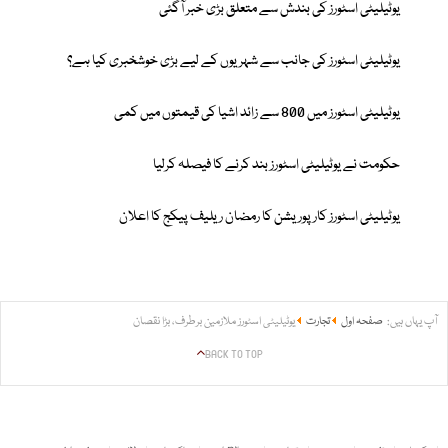
یوٹیلیٹی اسٹورز کی بندش سے متعلق بڑی خبر آگئی
یوٹیلیٹی اسٹورز کی جانب سے شہریوں کے لیے بڑی خوشخبری کیا ہے؟
یوٹیلیٹی اسٹورز میں 800 سے زائد اشیا کی قیمتوں میں کمی
حکومت نے یوٹیلیٹی اسٹورز بند کرنے کا فیصلہ کرلیا
یوٹیلیٹی اسٹورز کارپوریشن کا رمضان ریلیف پیکج کا اعلان
آپ یہاں ہیں:
صفحہ اول
تجارت
یوٹیلیٹی اسٹورز ملازمین برطرف، بڑا نقصان
BACK TO TOP