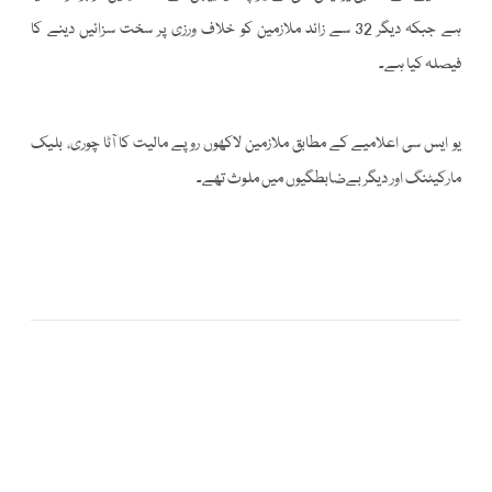
ہے جبکہ دیگر 32 سے زائد ملازمین کو خلاف ورزی پر سخت سزائیں دینے کا
فیصلہ کیا ہے۔
یو ایس سی اعلامیے کے مطابق ملازمین لاکھوں روپے مالیت کا آٹا چوری، بلیک
مارکیٹنگ اور دیگر بےضابطگیوں میں ملوث تھے۔