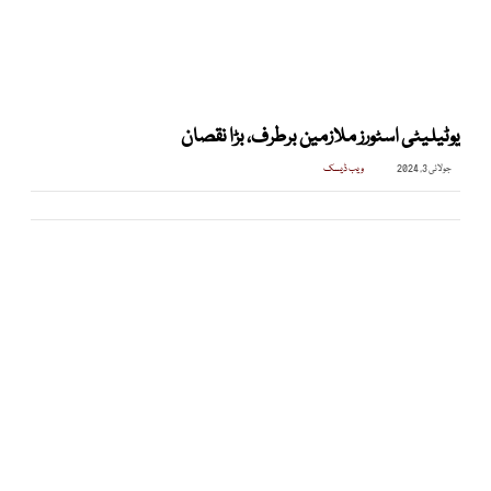
یوٹیلیٹی اسٹورز ملازمین برطرف، بڑا نقصان
جولائی 3, 2024
ویب ڈیسک