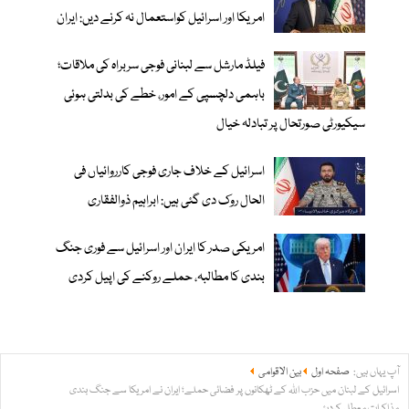
امریکا اور اسرائیل کواستعمال نہ کرنے دیں: ایران
فیلڈ مارشل سے لبنانی فوجی سربراہ کی ملاقات؛
باہمی دلچسپی کے امور، خطے کی بدلتی ہوئی
سیکیورٹی صورتحال پر تبادلہ خیال
اسرائیل کے خلاف جاری فوجی کارروائیاں فی
الحال روک دی گئی ہیں: ابراہیم ذوالفقاری
امریکی صدر کا ایران اور اسرائیل سے فوری جنگ
بندی کا مطالبہ، حملے روکنے کی اپیل کردی
آپ یہاں ہیں:
صفحہ اول
بین الاقوامی
اسرائیل کے لبنان میں حزب اللہ کے ٹھکانوں پر فضائی حملے؛ ایران نے امریکا سے جنگ بندی
مذاکرات معطل کردیئے