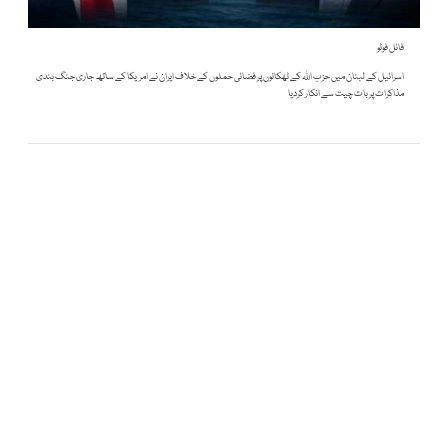
فائل فوٹو
اسرائیل کے لبنان میں حزب اللہ کے ٹھکانوں پر فضائی حملوں کے خلاف ایران نے امریکا کے ساتھ جاری جنگ بندی
مذاکرات پر بات چیت سے انکار کردیا