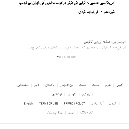
امریکا سے حملے نہ کرنے کی کوئی درخواست نہیں کی، ایران نے ٹرمپ
کے دعوے کی تردید کردی
آپ یہاں ہیں:
صفحہ اول
بین الاقوامی
امریکی صدر نے ایران سے معاہدے کا مسودہ اسرائیل سمیت اتحادی ملکوں کو بھیج دیا
BACK TO TOP
کھیل
تفریح
صحت
تجارت
بین الاقوامی
پاکستان
لائیو
صفحہ اول
پروگرام
دلچسپ
ٹیکنالوجی
کیریئرز
آر ایس ایس
PRIVACY POLICY
TERMS OF USE
English
کالم / بلاگ
موسم
پروگرام شیڈول