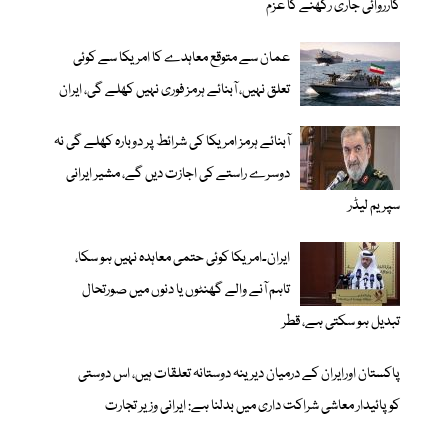
کارروائی جاری رکھنے کا عزم
عمان سے متوقع معاہدے کا امریکا سے کوئی
تعلق نہیں، آبنائے ہرمز فوری نہیں کھلے گی، ایران
آبنائے ہرمز امریکا کی شرائط پر دوبارہ کھلے گی نہ
دوسرے راستے کی اجازت دیں گے، مشیر ایرانی
سپریم لیڈر
ایران۔امریکا کوئی حتمی معاہدہ نہیں ہو سکا،
تاہم آنے والے گھنٹوں یا دنوں میں صورتحال
تبدیل ہو سکتی ہے، قطر
پاکستان اورایران کے درمیان دیرینہ دوستانہ تعلقات ہیں، اس دوستی
کوپائیدار معاشی شراکت داری میں بدلنا ہے: ایرانی وزیر تجارت