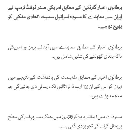
برطانوی اخبار گارڈئین کے مطابق امریکی صدر ڈونلڈ ٹرمپ نے
ایران سے معاہدے کا مسودہ اسرائیل سمیت اتحادی ملکوں کو
بھیج دیا ہے۔
برطانوی اخبار کے مطابق معاہدے میں آبنائے ہرمز اور امریکی
ناکہ بندی کھولنے کی شقیں شامل ہیں۔
برطانوی اخبار کے مطابق مفاہمت کی یادداشت کے نتیجے میں
ایران کو اس کے ان 12 ارب ڈالر اثاثوں تک رسائی دی جائے گی جو
منجمد پڑے ہیں۔
مسودے میں آبنائے ہرمز کو 30 روز میں جنگ سے پہلے کی سطح
پر بحال کرنے کی تجویز دی گئی ہے۔