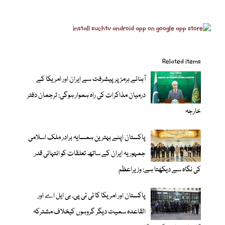
Related items
آبنائے ہرمز پر پیشرفت سے ایران اور امریکا کے
درمیان مذاکرات کی راہ ہموار ہوگی: ترجمان دفتر
خارجہ
پاکستان اپنے بہترین ہمسایہ برادر ملک اسلامی
جمہوریہ ایران کے ساتھ تعلقات کو انتہائی قدر
کی نگاہ سے دیکھتا ہے: وزیراعظم
پاکستان اور امریکا کا ٹی ٹی پی، بی ایل اے اور
القاعدہ سمیت دیگر گروہوں کیخلاف مشترکہ