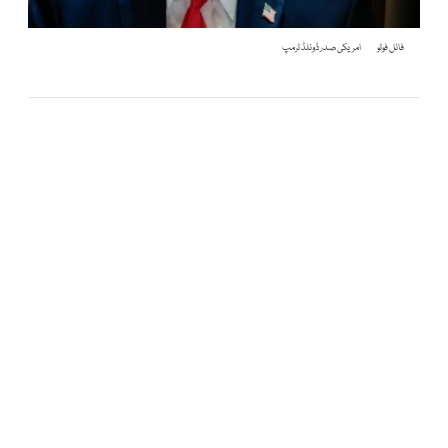
فائل فوٹو
امریکی صدر ڈونلڈ ٹرمپ