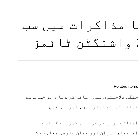
 مذاکرات میں سب
 واشنگٹن ٹائمز
Related item
نگی صلاحیتوں میں اضافہ کر دیا ، ہر خطرے سے
مٹنے کیلئے تیار ہیں، ایرانی فوج
بنائے ہرمز کو دوبارہ کھولنے کے لیے
مریکا، ایران اور عمان عارضی معاہدے کے