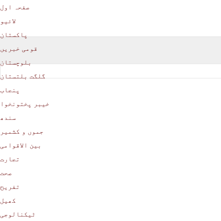
صفحہ اول
لائیو
پاکستان
قومی خبریں
بلوچستان
گلگت بلتستان
پنجاب
خیبر پختونخوا
سندھ
جموں و کشمیر
بین الاقوامی
تجارت
صحت
تفریح
کھیل
ٹیکنالوجی