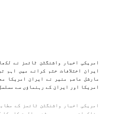
امریکی اخبار واشنگٹن ٹائمز نے لکھا
ایران اختلافات ختم کرانے میں اہم ت
مارشل عاصم منیر نے ایران امریکا مع
امریکا اور ایران کے رہنماؤں سے مسلسل 
امریکی اخبار واشنگٹن ٹائمز کے مطابق
مذاکرات میں سب سے بڑے مصالحت کار کا ک