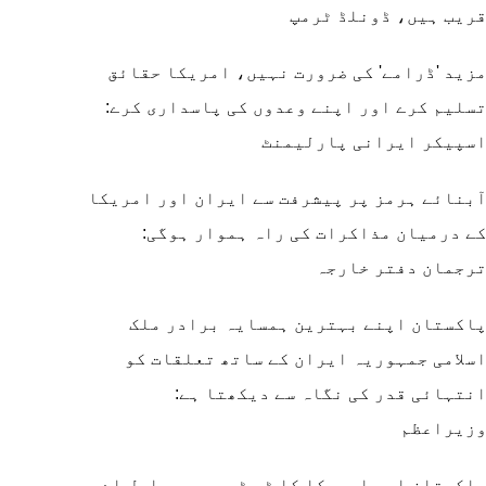
ریب ہیں، ڈونلڈ ٹرمپ
زید 'ڈرامے' کی ضرورت نہیں، امریکا حقائق
سلیم کرے اور اپنے وعدوں کی پاسداری کرے:
سپیکر ایرانی پارلیمنٹ
بنائے ہرمز پر پیشرفت سے ایران اور امریکا
ے درمیان مذاکرات کی راہ ہموار ہوگی:
رجمان دفتر خارجہ
اکستان اپنے بہترین ہمسایہ برادر ملک
سلامی جمہوریہ ایران کے ساتھ تعلقات کو
نتہائی قدر کی نگاہ سے دیکھتا ہے:
زیراعظم
اکستان اور امریکا کا ٹی ٹی پی، بی ایل اے