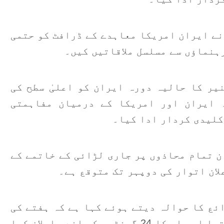
ا
م
نے ایران امریکا معاہدے کے ڈرافٹ کو حتمی
ہنماؤں سے مسلسل ملاقاتیں کیں۔
ع
ت
یر کا حالیہ دورہ ایران کو اعلیٰ سطح کی
ا
 ایران اور امریکا کے درمیان مفاہمتی
آ
کلیدی کردار ادا کیا۔
ک
م
ن تمام محاذوں پر جاری لڑائی کے خاتمے کے
لان اتوار کی دوپہر تک متوقع ہے۔
ئع کا حوالہ دیتے ہوئے کہا ہے کہ ہفتے کی
صبح معاہدے کے مسودے پر اتفاق ہو گیا تھا اور اس کا 24 گھنٹوں کے اندر اعلان کیا