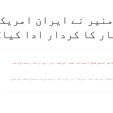
منیر نے ایران امریکا
ار کا کردار ادا کیا:
s
شکل دینے کے لیے امریکا اور ایران کے رہنماؤں سے مسلسل ملاقاتیں کیں
ج
ن
آ
ا