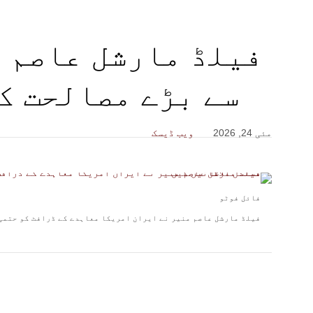
فیلڈ مارشل عاصم 
سے بڑے مصالحت ک
مئی 24, 2026
ویب ڈیسک
فائل فوٹو
فیلڈ مارشل عاصم منیر نے ایران امریکا معاہدے کے ڈرافٹ کو حتمی 