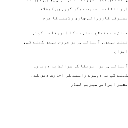
ور القاعدہ سمیت دیگر گروہوں کیخلاف
شترکہ کارروائی جاری رکھنے کا عزم
مان سے متوقع معاہدے کا امریکا سے کوئی
علق نہیں، آبنائے ہرمز فوری نہیں کھلے گی،
یران
بنائے ہرمز امریکا کی شرائط پر دوبارہ
ھلے گی نہ دوسرے راستے کی اجازت دیں گے،
شیر ایرانی سپریم لیڈر