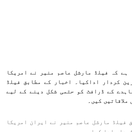
ق
م
ت
ا
آ
ک
 ہے کہ فیلڈ مارشل عاصم منیر نے امریکا
ت
رین کردار اداکیا۔ اخبار کے مطابق فیلڈ
پ
اہدے کے ڈرافٹ کو حتمی شکل دینے کے لیے
ا
ملاقاتیں کیں۔
ا
و
 فیلڈ مارشل عاصم منیر نے ایران امریکا
ردار ادا کیا۔
پ