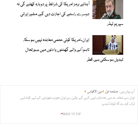
آبنائے ہرمز امریکا کی شرائط پر دوبارہ کھلے گی نہ
دوسرے راستے کی اجازت دیں گے، مشیر ایرانی
سپریم لیڈر
ایران۔امریکا کوئی حتمی معاہدہ نہیں ہو سکا،
تاہم آنے والے گھنٹوں یا دنوں میں صورتحال
تبدیل ہو سکتی ہے، قطر
آپ یہاں ہیں:
صفحہ اول
بین الاقوامی
ایران سے معاہدے میں جلدبازی نہیں کریں گے، یقین ہے ایران جوہری ہتھیاروں کے لیے کوششیں
ترک کردے گا: ڈونلڈ ٹرمپ
BACK TO TOP