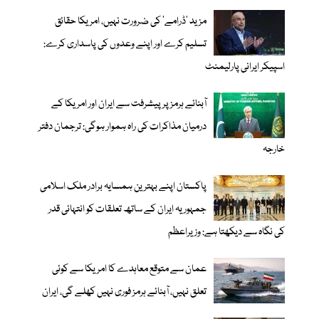
مزید 'ڈرامے' کی ضرورت نہیں، امریکا حقائق
تسلیم کرے اور اپنے وعدوں کی پاسداری کرے:
اسپیکر ایرانی پارلیمنٹ
آبنائے ہرمز پر پیشرفت سے ایران اور امریکا کے
درمیان مذاکرات کی راہ ہموار ہوگی: ترجمان دفتر
خارجہ
پاکستان اپنے بہترین ہمسایہ برادر ملک اسلامی
جمہوریہ ایران کے ساتھ تعلقات کو انتہائی قدر
کی نگاہ سے دیکھتا ہے: وزیراعظم
عمان سے متوقع معاہدے کا امریکا سے کوئی
تعلق نہیں، آبنائے ہرمز فوری نہیں کھلے گی، ایران