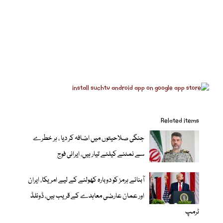
Related items
جنگی صلاحیتوں میں اضافہ کر دیا ، ہر خطرے
سے نمٹنے کیلئے تیار ہیں، ایرانی فوج
آبنائے ہرمز کو دوبارہ کھولنے کے لیے امریکا، ایران
اور عمان عارضی معاہدے کے قریب ہیں، ڈونلڈ
ٹرمپ