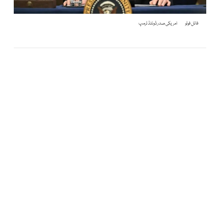
فائل فوٹو
امریکی صدر ڈونلڈ ٹرمپ