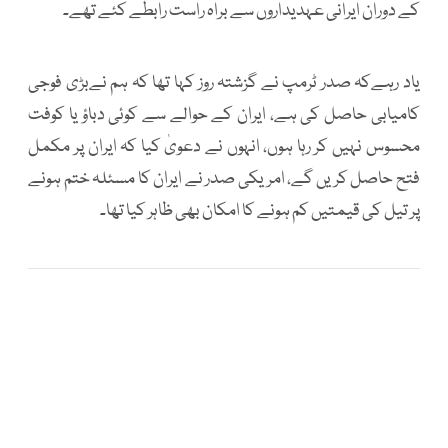
کے دوران ایرانی عہدیداروں سے براہ راست رابطے کئے تھے۔
یاد رہےکہ صدر ٹرمپ نے گزشتہ روز کہا تھا کہ ہم نےبڑی فوجی
کامیابی حاصل کی ہے، ایران کے حوالے سے کوئی دباؤ یا کوفت
محسوس نہیں کر رہا ہوں، انہوں نے دعویٰ کیا کہ ایران پر مکمل
فتح حاصل کریں گے، امریکی صدر نے ایران کا مسئلہ ختم ہونے
پر تیل کی قیمتیں کم ہونے کا امکان بھی ظاہر کیا تھا۔