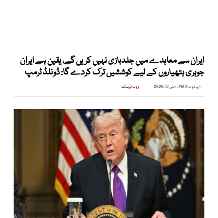
ایران سے معاہدے میں جلدبازی نہیں کریں گے، یقین ہے ایران
جوہری ہتھیاروں کے لیے کوششیں ترک کردے گا: ڈونلڈ ٹرمپ
اپ ڈیٹ:
11 PM , مئی 12, 2026
ویب ڈیسک