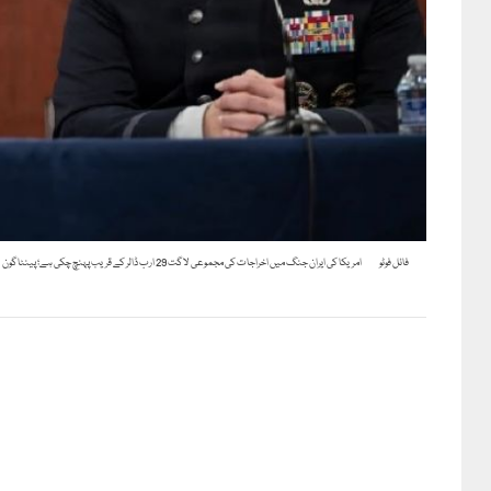
فائل فوٹو
امریکا کی ایران جنگ میں اخراجات کی مجموعی لاگت 29 ارب ڈالر کے قریب پہنچ چکی ہے؛ پینٹاگون