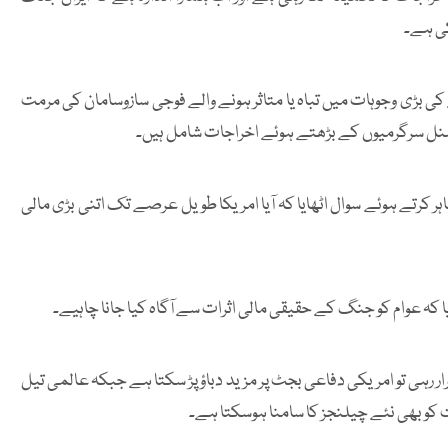
 بڑی وجوہات میں تباہ یا متاثر ہونے والے فوجی سازوسامان کی مرمت
شنل سرگرمیوں کے بڑھتے ہوئے اخراجات شامل ہیں۔
کرتے ہوئے سوال اٹھایا کہ آیا امریکا طویل عرصے تک اتنی بڑی مالی
ا کہ عوام کو جنگ کے حقیقی مالی اثرات سے آگاہ کیا جانا چاہیے۔
 رہی تو امریکی دفاعی بجٹ پر مزید دباؤ پڑ سکتا ہے جبکہ عالمی تیل
و بھی نئے چیلنجز کا سامنا ہوسکتا ہے۔