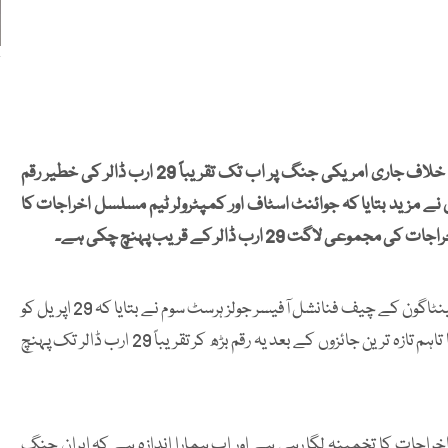
ل
امریکی محکمہ دفاع پینٹاگون نے انکشاف کیا ہے کہ ایران کے خلاف جاری امریکی جنگ پر اب تک تقریباً 29 ارب ڈالر کی خطیر رقم
 مزید بتایا کہ جوائنٹ اسٹاف اور کمپٹرولر ٹیم مسلسل اخراجات کا
 29 ارب ڈالر کے قریب پہنچ چکی ہے۔
امریکی میڈیا کے مطابق کانگریس کی دفاعی کمیٹی کے روبرو پینٹاگون کے چیف فنانشل آفیسر جولز ہرسٹ سوم نے بتایا کہ 29 اپریل کو
دی گئی بریفنگ میں جنگی اخراجات کا تخمینہ 25 ارب ڈالر تھا تاہم تازہ ترین جائزوں کے بعد یہ رقم بڑھ کر تقریباً 29 ارب ڈالر تک پہنچ
اخراجات کا تخمینہ لگا رہی ہے اور اب ہمارا اندازہ ہے کہ ایران جنگ