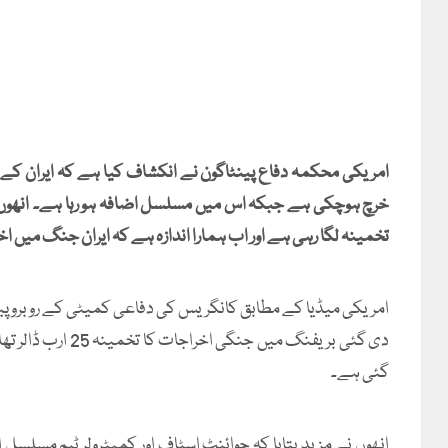
خرچ ہوچکی ہے جبکہ اس میں مسلسل اضافہ ہو رہا ہے۔ انھوں نے
تخمینہ لگا رہی ہے اور اب ہمارا اندازہ ہے کہ ایران جنگ میں اخراجات کی مجموعی لاگت
گئی ہے۔
انھوں نے مزید بتایا کہ جوائنٹ اسٹاف اور کمپٹرولر ٹیم مسلسل 