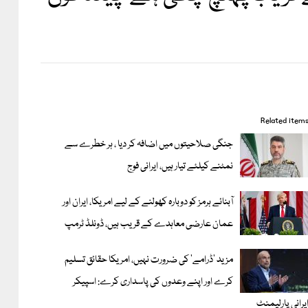
Related item
جنگی صلاحیتوں میں اضافہ کر دیا ، ہر خطرے سے
نمٹنے کیلئے تیار ہیں، ایرانی فوج
آبنائے ہرمز کو دوبارہ کھولنے کے لیے امریکا، ایران اور
عمان عارضی معاہدے کے قریب ہیں، ڈونلڈ ٹرمپ
مزید 'ڈرامے' کی ضرورت نہیں، امریکا حقائق تسلیم
کرے اور اپنے وعدوں کی پاسداری کرے: اسپیکر
یرانی پارلیمنٹ