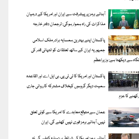
آبنائے ہرمز پر پیشرفت سے ایران اور امریکا کے درمیان
مذاکرات کی راہ ہموار ہوگی: ترجمان دفتر خارجہ
پاکستان اپنے بہترین ہمسایہ برادر ملک اسلامی
جمہوریہ ایران کے ساتھ تعلقات کو انتہائی قدر کی
گاہ سے دیکھتا ہے: وزیراعظم
پاکستان اور امریکا کا ٹی ٹی پی، بی ایل اے اور القاعدہ
سمیت دیگر گروہوں کیخلاف مشترکہ کارروائی جاری
کھنے کا عزم
عمان سے متوقع معاہدے کا امریکا سے کوئی تعلق
نہیں، آبنائے ہرمز فوری نہیں کھلے گی، ایران
آبنائے ہرمز امریکا کی شرائط پر دوبارہ کھلے گی نہ