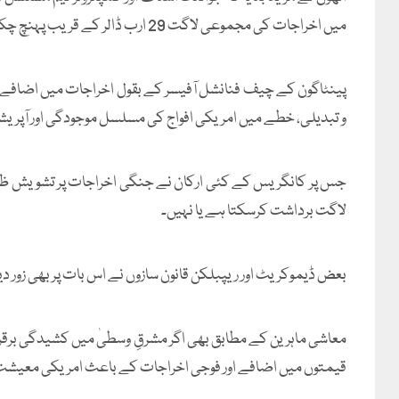
میں اخراجات کی مجموعی لاگت 29 ارب ڈالر کے قریب پہنچ چکی ہے۔
پینٹاگون کے چیف فنانشل آفیسر کے بقول اخراجات میں اضافے کی
و تبدیلی، خطے میں امریکی افواج کی مسلسل موجودگی اور آپری
جس پر کانگریس کے کئی ارکان نے جنگی اخراجات پر تشویش ظاہر 
لاگت برداشت کرسکتا ہے یا نہیں۔
بعض ڈیموکریٹ اور ریپبلکن قانون سازوں نے اس بات پر بھی زور دی
معاشی ماہرین کے مطابق بھی اگر مشرقِ وسطیٰ میں کشیدگی برقرار
قیمتوں میں اضافے اور فوجی اخراجات کے باعث امریکی معیشت ک