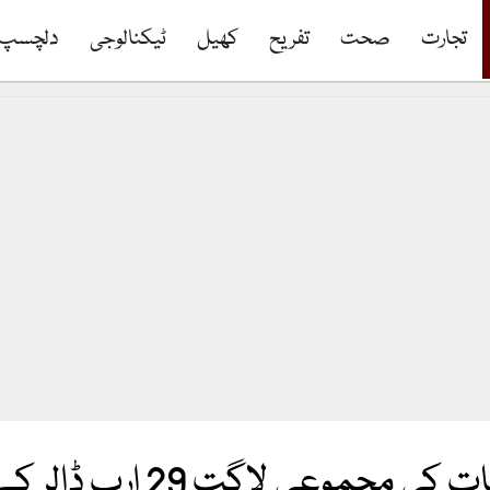
تجارت
صحت
تفریح
کھیل
ٹیکنالوجی
دلچسپ
رب ڈالر کے قریب پہنچ چکی ہے؛ پینٹاگون