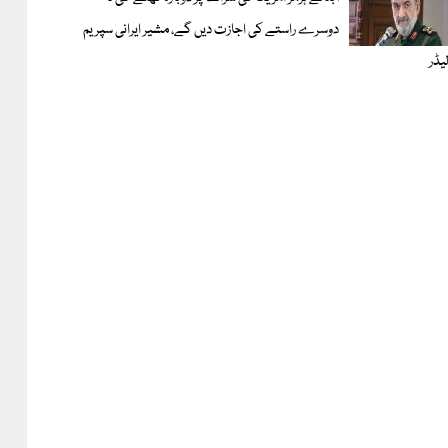
دوسرے راستے کی اجازت دیں گے، مشیر ایرانی سپریم
یڈر