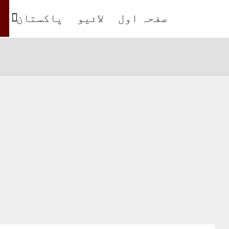
صفحہ اول
لائیو
پاکستان
ب