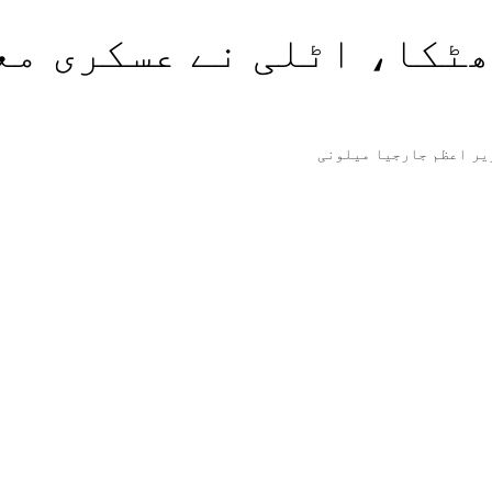
ھٹکا، اٹلی نے عسکری مع
یر اعظم جارجیا میلونی