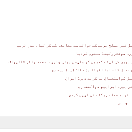
ل غیر مسلح ہونے کے حوالے سے معاہدہ طے کر لیا، صدر ٹرمپ
ورہ سوئٹزرلینڈ ملتوی کردیا
ہریوں کی اپنے گھروں کو واپسی ہونی چاہیے: محمد باقر قالیباف
دعمل کا سامنا کرنا پڑے گا: ایرانی فوج
یل کواستعمال نہ کرنے دیں: ایران
ئی ہیں: ابراہیم ذوالفقاری
البہ، حملے روکنے کی اپیل کردی
ہ جاری