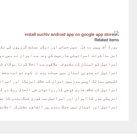
Related items
بورڈ آف پیس نے غزہ میں حماس اور دیگر مسلح گروپوں کی مکم
امن مذاکرات: اسرائیلی جارحیت کی وجہ سے ایران نے بھی د
اسرائیل کو لبنان کے مقبوضہ علاقوں سے انخلا کرنا ہوگا، ش
اسرائیل نے جنوبی لبنان میں حملے بند نہ کیے تو اسے سخت ر
خلیجی ممالک اپنی سرزمین ایران کے خلاف امریکا اور اسرائ
اسرائیل کے خلاف جاری فوجی کارروائیاں فی الحال روک دی گ
امریکی صدر کا ایران اور اسرائیل سے فوری جنگ بندی کا مط
اسرائیل اور لبنان میں جنگ بندی پر اتفاق، مشترکہ اعلامی