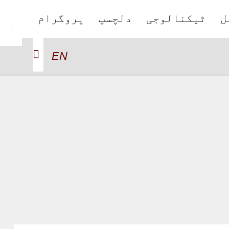
ل
ٹیکنالوجی
دلچسپ
پروگرام
EN