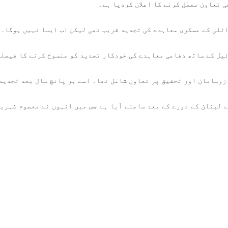
 تعاون معطل کرنے کا اعلان کردیا ہے۔
اٹلی کے عسکری معاہدے کی تجدید قریب تھی لیکن اب ایسا نہیں ہوگا۔
یل کے ساتھ دفاعی معاہدے کی خودکار تجدید کو منسوخ کرنے کا فیصلہ
 لبنان کے دورے کے بعد سامنے آیا ہے جس میں انہوں نے معصوم شہری