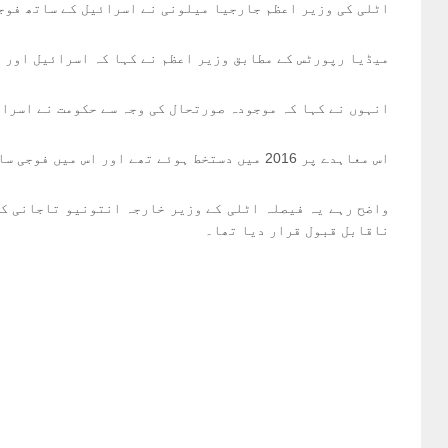
اٹلی کی وزیر اعظم جارجیا میلونی نے اسرائیل کے ساتھ فوجی
میڈیا رپورٹس کے مطابق وزیر اعظم نے کہا کہ اسرائیل اور 
انہوں نے کہا کہ موجودہ صورتحال کی وجہ سے حکومت نے اسرائ
اس معاہدے پر 2016 میں دستخط ہوئے تھے اور اس میں فوجی سازوسامان اور تحقیق پر تعاون شامل تھا۔ اسے ہر پانچ سال بعد تجدید کرنے کی ضرورت ہے۔
واضح رہے یہ فیصلہ اٹلی کے وزیر خارجہ انتونیو تاجانی کے
ناقابل قبول قرار دیا تھا۔