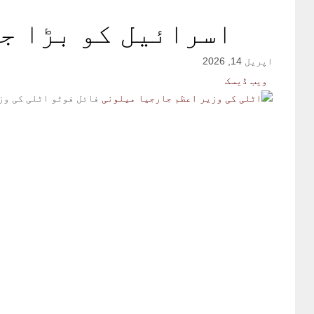
اسرائیل کو بڑا ج
اپریل 14, 2026
ویب ڈیسک
فائل فوٹو
اٹلی کی وز