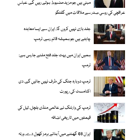
مبنی ہیں جو مزید مضبوط ہوتے رہیں گے، عباس
عراقچی کی روسی صدر سے ملاقات میں گفتگو
جلد بازی نہیں کروں گا، ایران سے ایسا معاہدہ
چاہتے ہیں جو ہمیشہ قائم رہے، ٹرمپ
ہمیں ایران میں بہت جلد فتح ملنے جارہی ہے:
ٹرمپ
ٹرمپ دوبارہ جنگ کی طرف نہیں جائیں گے، دی
اکنامسٹ کی رپورٹ
ٹرمپ کی وارننگ نے عالمی منڈی ہلچل، تیل کی
قیمتوں میں تاریخی اضافہ
ایران 48 گھنٹے میں آبنائے ہرمز کھول دے، ورنہ