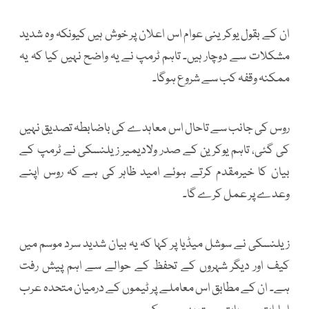
ان کے بقول یوکرینی عوام اس اعلان پر خوش ہیں کیونکہ وہ شدید
مشکلات سے دوچار ہیں۔ تاہم ٹرمپ نے یہ واضح نہیں کیا کہ یہ
ممکنہ وقفہ کب سے شروع ہوگا۔
روس کی جانب سے تاحال اس معاہدے کی باضابطہ تصدیق نہیں
کی گئی، تاہم یوکرین کے صدر ولادیمیر زیلنسکی نے ٹرمپ کے
بیان کا خیرمقدم کرتے ہوئے امید ظاہر کی ہے کہ روس اپنے
وعدے پر عمل کرے گا۔
زیلنسکی نے سوشل میڈیا پر کہا کہ یہ بیان شدید سرد موسم میں
کیف اور دیگر شہروں کے تحفظ کے حوالے سے اہم پیش رفت
ہے۔ ان کے مطابق اس معاملے پر ٹیموں کے درمیان متحدہ عرب