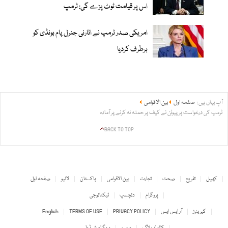
اس پر قیامت ٹوٹ پڑے گی: ٹرمپ
امریکی صدر ٹرمپ نے اٹارنی جنرل پام بونڈی کو
برطرف کردیا
آپ یہاں ہیں:
صفحہ اول
بین الاقوامی
ٹرمپ کی درخواست پر پیوٹن نے کیف پر حملہ نہ کرنے پر آمادہ
BACK TO TOP
کھیل
تفریح
صحت
تجارت
بین الاقوامی
پاکستان
لائیو
صفحہ اول
پروگرام
دلچسپ
ٹیکنالوجی
کیریئرز
آر ایس ایس
PRIVACY POLICY
TERMS OF USE
English
کالم / بلاگ
موسم
پروگرام شیڈول