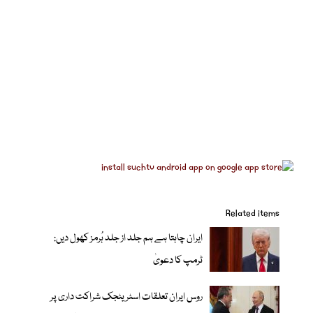
Related items
ایران چاہتا ہے ہم جلد از جلد ہُرمز کھول دیں:
ٹرمپ کا دعویٰ
روس ایران تعلقات اسٹریٹجک شراکت داری پر