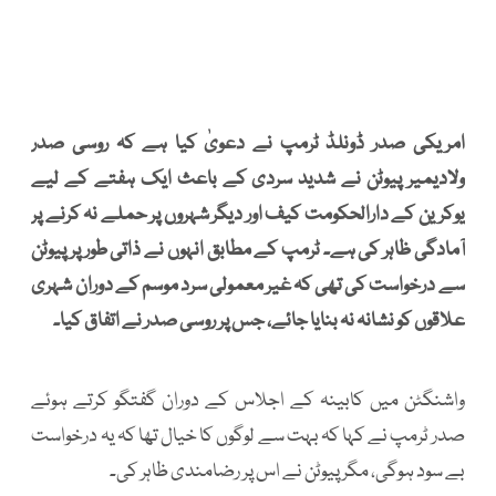
امریکی صدر ڈونلڈ ٹرمپ نے دعویٰ کیا ہے کہ روسی صدر
ولادیمیر پیوٹن نے شدید سردی کے باعث ایک ہفتے کے لیے
یوکرین کے دارالحکومت کیف اور دیگر شہروں پر حملے نہ کرنے پر
آمادگی ظاہر کی ہے۔ ٹرمپ کے مطابق انہوں نے ذاتی طور پر پیوٹن
سے درخواست کی تھی کہ غیر معمولی سرد موسم کے دوران شہری
علاقوں کو نشانہ نہ بنایا جائے، جس پر روسی صدر نے اتفاق کیا۔
واشنگٹن میں کابینہ کے اجلاس کے دوران گفتگو کرتے ہوئے
صدر ٹرمپ نے کہا کہ بہت سے لوگوں کا خیال تھا کہ یہ درخواست
بے سود ہوگی، مگر پیوٹن نے اس پر رضامندی ظاہر کی۔