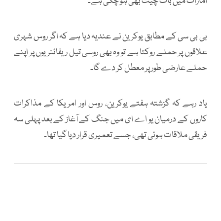
امارات میں بات چیت بھی ہو چکی ہے۔
بی بی سی کے مطابق یوکرین نے عندیہ دیا ہے کہ اگر روس شہری
علاقوں پر حملے روکتا ہے تو وہ بھی روسی تیل ریفائنریوں پر اپنے
حملے عارضی طور پر معطل کر دے گا۔
یاد رہے کہ گزشتہ ہفتے یوکرین، روس اور امریکا کے مذاکرات
کاروں کے درمیان یو اے ای میں جنگ کے آغاز کے بعد پہلی سہ
فریقی ملاقات ہوئی تھی، جسے تعمیری قرار دیا گیا تھا۔