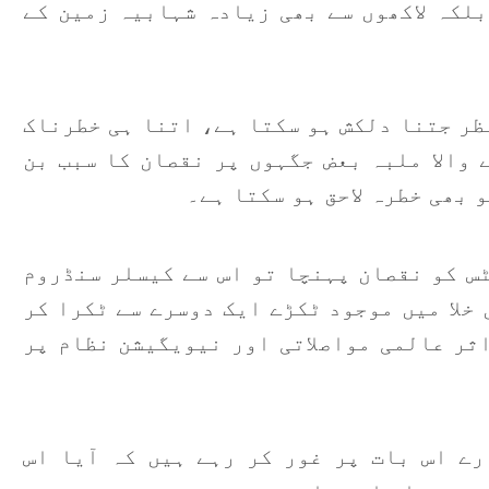
بلکہ لاکھوں سے بھی زیادہ شہابیہ زمین کے
ظر جتنا دلکش ہو سکتا ہے، اتنا ہی خطرناک
 والا ملبہ بعض جگہوں پر نقصان کا سبب بن
و بھی خطرہ لاحق ہو سکتا ہے۔
ٹس کو نقصان پہنچا تو اس سے کیسلر سنڈروم
خلا میں موجود ٹکڑے ایک دوسرے سے ٹکرا کر
ثر عالمی مواصلاتی اور نیویگیشن نظام پر
رے اس بات پر غور کر رہے ہیں کہ آیا اس