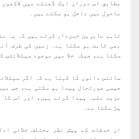
مطابق اس دوران ایک گھنٹے میں لاکھوں 
ماحول میں داخل ہو سکتے ہیں۔
تاہم ماہرین خبردار کرتے ہیں کہ یہ من
بھی ثابت ہو سکتا ہے۔ زمین کی طرف آنے
سکتا ہے، جبکہ خلا میں موجود سیٹلائٹس ک
سائنس دانوں کا کہنا ہے کہ اگر سیٹلائ
جیسی صورتحال پیدا ہو سکتی ہے، جس میں 
مزید ملبہ پیدا کرتے ہیں، اور اس کا ا
پڑ سکتا ہے۔
ان خدشات کے پیش نظر مختلف خلائی ادا