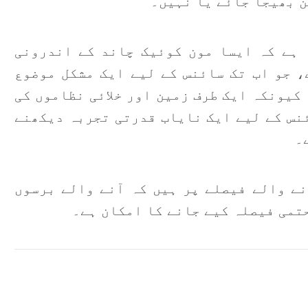
ن بھیجا جائے یا نہیں۔
 ہے کہ ایسا مون کوئیک چاند کے اندرونی
، جو اب تک سائنس کے لیے ایک مشکل موضوع
کیونکہ ایک طرف زمین اور خلائی نظاموں کی
نس کے لیے ایک نایاب قدرتی تجربہ دیکھنے
۔
نے والے فیصلے پر ہیں کہ آنے والے برسوں
تمی فیصلہ کیے جانے کا امکان ہے۔