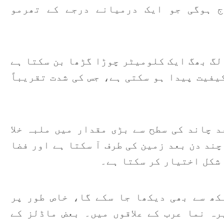
م
ج ہوگی جو ایک درمیانے درجے کے تھرمو
لگ بھگ ایک کلومیٹر چوڑا گڑھا بن سکتا ہے
یفیت پیدا ہو سکتی ہے، جس کی شدت تقریباً
 چاند کی سطح سے بڑی مقدار میں ملبہ خلا
چند دن بعد زمین کی طرف آ سکتا ہے اور فضا
شکل اختیار کر سکتا ہے۔
کھ سے بھی دیکھا جا سکے گا، خاص طور پر
ہ نما عرب کے علاقوں میں۔ بعض ماڈلز کے