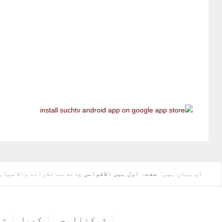
آپ یہاں ہیں:
صفحہ اول
بین الاقوامی
چاند سے ٹکرانے والا سیار
ٹیکنالوجی
کھیل
تف