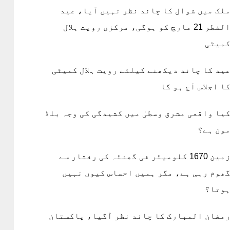
لک میں شوال کا چاند نظر نہیں آیا، عید
الفطر 21 مارچ کو ہوگی، مرکزی رویت ہلال
میٹی
ید کا چاند دیکھنے کیلئے رویت ہلال کمیٹی
ا اجلاس آج ہو گا
یا واقعی مشرق وسطیٰ میں کشیدگی کی وجہ بلڈ
ون ہے؟
زمین 1670 کلومیٹر فی گھنٹہ کی رفتار سے
ھوم رہی ہے، مگر ہمیں احساس کیوں نہیں
وتا؟
مضان المبارک کا چاند نظر آگیا، پاکستان