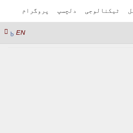
ل
ٹیکنالوجی
دلچسپ
پروگرام
EN