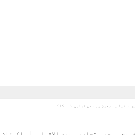
چہ، کیا یہ زمین پر بھی تباہی لائے گا؟
ریح
صحت
تجارت
بین الاقوامی
پاکستان