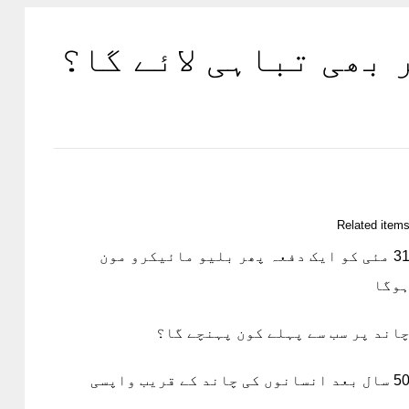
 بھی تباہی لائے گا؟
Related item
31 مئی کو ایک دفعہ پھر بلیو مائیکرو مون
وگا
اند پر سب سے پہلے کون پہنچے گا؟
 سال بعد انسانوں کی چاند کے قریب واپسی