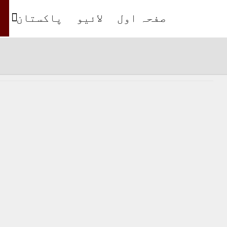
صفحہ اول
لائیو
پاکستان
ب