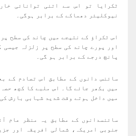
ٹکرایا تو اس سے اتنی توانائی خار
نیوکلیئر دھماکے کے برابر ہوگی۔
اس ٹکراؤ کے نتیجے میں چاند کی سطح پر 
اور پورے چاند کی سطح پر زلزلہ جیسی ک
پانچ درجے کے برابر ہو گی۔
سائنس دانوں کے مطابق اس تصادم کے بعد
میں بکھر جائے گا۔ اس ملبے کا کچھ حصہ 
میں داخل ہوتے وقت شدید شہابی بارش کی 
سائنسدانوں کے مطابق یہ منظر عام آن
جنوبی امریکہ، شمالی افریقہ اور جزیر