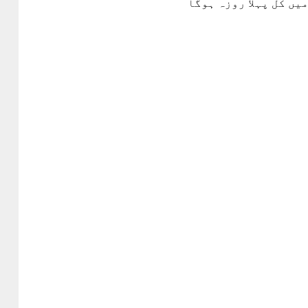
یں کل پہلا روزہ ہوگا