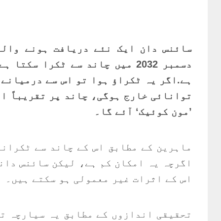
سائنس دان ایک نئے دریافت ہونے والے
ہے.اگر یہ ٹکراؤ ہوا تو اس سے درمیانے
’مون کوئیک‘ آئے گا۔
ماہرین کے مطابق اس کے چاند سے ٹکرانے
اگرچہ یہ امکان کم ہے، لیکن سائنس دانو
اس کے اثرات غیر معمولی ہو سکتے ہیں۔
تحقیقی اندازوں کے مطابق یہ سیارچہ تق