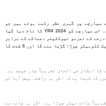
م
ک
 سیارچے پر گہری نظر رکھے ہوئے ہیں جو
دسمبر 2032 میں چاند سے ٹکرا سکتا ہے۔ اس سیارچے کو 2024 YR4 کا نام دیا گیا
ع
 درجے کے تھرمو نیوکلیئر دھماکے کے برابر
ک
توانائی خارج ہوگی، چاند پر تقریباً ایک کلومیٹر چوڑا گڑھا بنے گا اور 5 شدت کا
ک
م
 کا امکان فی الحال تقریباً چار فیصد ہے۔
ں کا کہنا ہے کہ اگر یہ واقعہ پیش آیا تو
گ
ہ
ر
ریباً ساٹھ میٹر چوڑا ہے۔ اگر یہ چاند سے