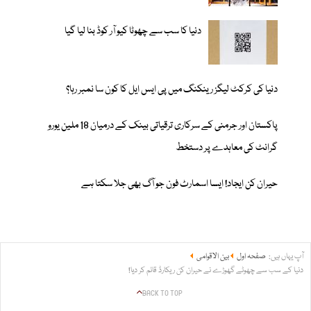
دنیا کا سب سے چھوٹا کیو آر کوڈ بنا لیا گیا
دنیا کی کرکٹ لیگز رینکنگ میں پی ایس ایل کا کون سا نمبر رہا؟
پاکستان اور جرمنی کے سرکاری ترقیاتی بینک کے درمیان 18 ملین یورو
گرانٹ کی معاہدے پر دستخط
حیران کن ایجاد! ایسا اسمارٹ فون جو آگ بھی جلا سکتا ہے
آپ یہاں ہیں:
صفحہ اول
بین الاقوامی
دنیا کے سب سے چھوٹے گھوڑے نے حیران کن ریکارڈ قائم کر دیا!
BACK TO TOP