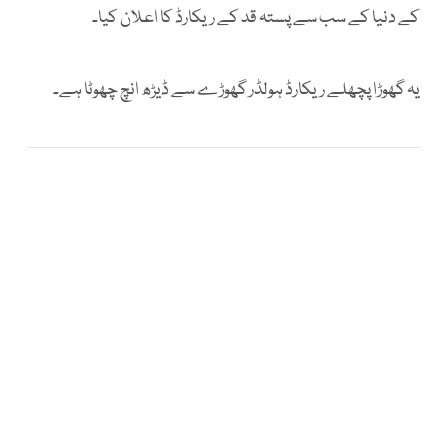
کے دنیا کے سب سے پستہ قد کے ریکارڈ کا اعلان کیا۔
یہ گھوڑا پچھلے ریکارڈ ہولڈر گھوڑے سے ڈیڑھ انچ چھوٹا ہے۔