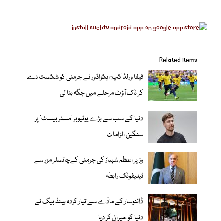
Related items
فیفا ورلڈ کپ: ایکواڈور نے جرمنی کو شکست دے
کر ناک آؤٹ مرحلے میں جگہ بنا لی
دنیا کے سب سے بڑے یوٹیوبر ’مسٹر بیسٹ‘ پر
سنگین الزامات
وزیر اعظم شہباز کی جرمنی کےچانسلر مزر سے
ٹیلیفونک رابطہ
ڈائنوسار کے مادّے سے تیار کردہ ہینڈ بیگ نے
دنیا کو حیران کر دیا