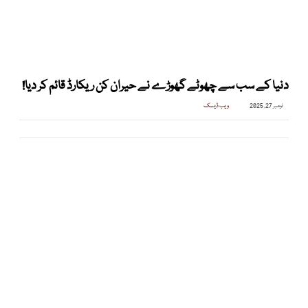
دنیا کے سب سے چھوٹے گھوڑے نے حیران کن ریکارڈ قائم کر دیا!
نومبر 27, 2025
ویب ڈیسک