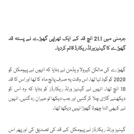
جرمنی میں 21.1 انچ قد کے ایک تھراپی گھوڑے نے پستہ قد
گھوڑے کا گینیز ورلڈ ریکارڈ قائم کردیا۔
گھوڑے کی مالکن کیرولا ویڈمن نے بتایا کہ انہوں نے پیومکل کو
2020 کو گود لیا تھا، اس وقت یہ صرف پانچ ماہ کا تھا اور اس کا قد
18 انچ تھا۔ انہوں نے گینیز ورلڈ ریکارڈز کو بتایا کہ وہ اس کو
دیکھنے گاڑی چلا کر گئیں اور جب دیکھا تو حیران رہ گئیں، انہوں
نے کبھی اتنا چھوٹا گھوڑا نہیں دیکھا تھا۔
گینیز ورلڈ ریکارڈز نے پیومکل کے قد کی تصدیق کی اور پھر اس