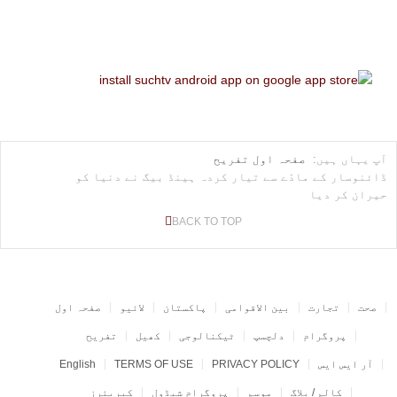
آپ یہاں ہیں:
صفحہ اول
تفریح
ڈائنوسار کے مادّے سے تیار کردہ ہینڈ بیگ نے دنیا کو
حیران کر دیا
BACK TO TOP
صحت
تجارت
بین الاقوامی
پاکستان
لائیو
صفحہ اول
پروگرام
دلچسپ
ٹیکنالوجی
کھیل
تفریح
آر ایس ایس
PRIVACY POLICY
TERMS OF USE
English
کالم / بلاگ
موسم
پروگرام شیڈول
کیریئرز