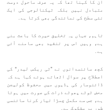
ان کا کہنا تھا کہ یہ صرف ماحول دوست
متبادل نہیں بلکہ ٹیکنالوجی کی ایک
نئی سطح کی نمائندگی بھی کرتا ہے۔
تاہم، جہاں یہ تخلیق حیرت کا باعث بنی
ہے، وہیں اس پر تنقید بھی سامنے آئی
ہے۔
کچھ سائنسدانوں نے ”ٹی ریکس لیدر“ کی
اصطلاح پر سوال اٹھاتے ہوئے کہا ہے کہ
ڈائنوسار کی ہڈیوں میں محفوظ کولیجن
محض ٹوٹے پھوٹے ذرات کی صورت میں ہوتا
ہے، جس سے مکمل چمڑا تیار کرنا سائنسی
طور پر مشکوک ہے۔