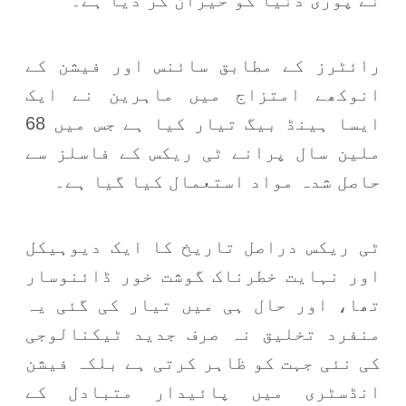
نے پوری دنیا کو حیران کر دیا ہے۔
رائٹرز کے مطابق سائنس اور فیشن کے
انوکھے امتزاج میں ماہرین نے ایک
ایسا ہینڈ بیگ تیار کیا ہے جس میں 68
ملین سال پرانے ٹی ریکس کے فاسلز سے
حاصل شدہ مواد استعمال کیا گیا ہے۔
ٹی ریکس دراصل تاریخ کا ایک دیوہیکل
اور نہایت خطرناک گوشت خور ڈائنوسار
تھا، اور حال ہی میں تیار کی گئی یہ
منفرد تخلیق نہ صرف جدید ٹیکنالوجی
کی نئی جہت کو ظاہر کرتی ہے بلکہ فیشن
انڈسٹری میں پائیدار متبادل کے