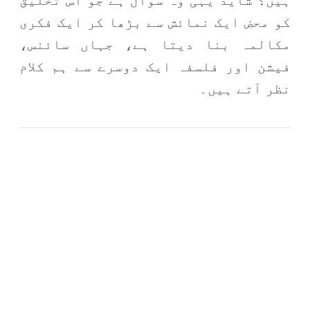
ہیں؟ شاید یہی وہ سوال ہے جو اس تخلیق
کو محض ایک نمائش سے بڑھا کر ایک فکری
مکالمہ بنا دیتا ہے، جہاں سائنس،
فیشن اور فلسفہ ایک دوسرے سے ہم کلام
نظر آتے ہیں۔