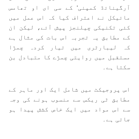
آرگینائڈ کمپنی‘ کے سی ای او تھامس
مائیکل نے اعتراف کیا کہ اس عمل میں
کئی تکنیکی چیلنجز پیش آئے، لیکن ان
کے مطابق یہ تجربہ اس بات کی مثال ہے
کہ لیبارٹری میں تیار کردہ چمڑا
مستقبل میں روایتی چمڑے کا متبادل بن
سکتا ہے۔
اس پروجیکٹ میں شامل ایک اور ماہر کے
مطابق ٹی ریکس سے منسوب ہونے کی وجہ
سے اس مواد میں ایک خاص کشش پیدا ہو
جاتی ہے۔