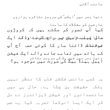
سامنے آگئی
دنیا بھر میں ’ایکس‘ کی سروسز متاثر، ہزاروں
صارفین کو مشکلات کا سامنا
کیا آپ تصور کر سکتے ہیں کہ کروڑوں
سال پہلے زمین پر راج کرنے والے ایک
دنیا کے پریشان کن شہروں میں کیپ ٹاؤن کا
خوفناک ڈائنا سار کا کوئی حصہ آج آپ
پہلا نمبر
کے ہاتھ میں تھامے جانے والے ایک فیشن
دنیا بھر میں فیس بک کی سروسز متاثر
ایبل ہینڈ بیگ کی صورت میں موجود ہو؟
یہ کسی سائنس فکشن فلم کا منظر نہیں
بلکہ حقیقت بن چکا ہے۔ حال ہی میں
سائنسدانوں اور فیشن ڈیزائنرز نے مل
کر ایک ایسا انوکھا تجربہ کیا ہے جس