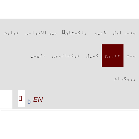
صفحہ اول
لائیو
پاکستان
بین الاقوامی
تجارت
صحت
تفریح
کھیل
ٹیکنالوجی
دلچسپ
پروگرام
EN