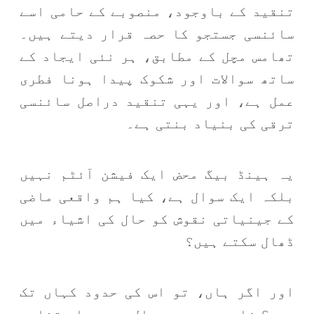
تنقید کے باوجود، منصوبے کے حامی اسے
سائنسی جستجو کا حصہ قرار دیتے ہیں۔
تھامس مچل کے مطابق، ہر نئی ایجاد کے
ساتھ سوالات اور شکوک پیدا ہونا فطری
عمل ہے، اور یہی تنقید دراصل سائنسی
ترقی کی بنیاد بنتی ہے۔
یہ ہینڈ بیگ محض ایک فیشن آئٹم نہیں
بلکہ ایک سوال ہے، کیا ہم واقعی ماضی
کے جینیاتی نقوش کو حال کی اشیاء میں
ڈھال سکتے ہیں؟
اور اگر ہاں، تو اس کی حدود کہاں تک