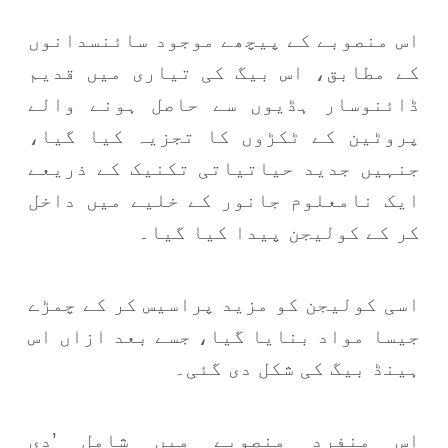
اس منصوبے کے پیچھے موجود سائنسدانوں
کے مطابق، اس بیگ کی تیاری میں قدیم
ڈائنوسار ہڈیوں سے حاصل ہونے والے
پروٹین کے ٹکڑوں کا تجزیہ کیا گیا،
جنہیں جدید حیاتیاتی تکنیک کے ذریعے
ایک نامعلوم جانور کے خلیے میں داخل
کر کے کولیجن پیدا کیا گیا۔
اسی کولیجن کو مزید پراسیس کر کے چمڑے
جیسا مواد بنایا گیا، جسے بعد ازاں اس
ہینڈ بیگ کی شکل دی گئی۔
اس منفرد منصوبے میں شامل ’دی