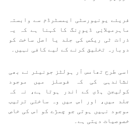
فریئے یونیورسٹی ایمسٹرڈم سے وابستہ
ماہرمیلانِی ڈیورِنگ کا کہنا ہے کہ یہ
ذرات ٹی ریکس کی جلد یا اصل ساخت کو
دوبارہ تخلیق کرنے کے لیے کافی نہیں۔
اسی طرح تھامس آر ہولٹز جونیئر نے بھی
نشاندہی کی کہ فوسلز میں موجود
کولیجن ہڈی کے اندر ہوتا ہے، نہ کہ
جلد میں، اور اس میں وہ ساختی ترتیب
موجود نہیں ہوتی جو چمڑے کو اس کی خاص
خصوصیات دیتی ہے۔