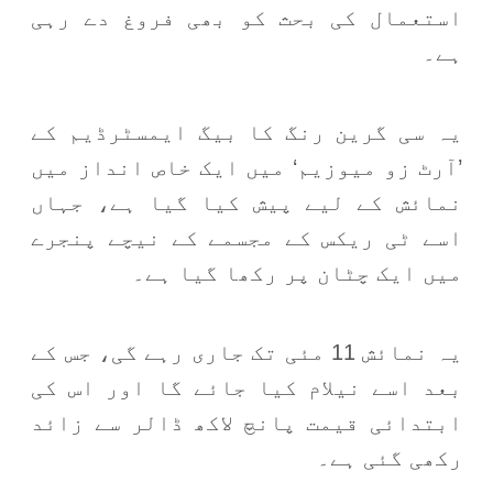
استعمال کی بحث کو بھی فروغ دے رہی
ہے۔
یہ سی گرین رنگ کا بیگ ایمسٹرڈیم کے
’آرٹ زو میوزیم‘ میں ایک خاص انداز میں
نمائش کے لیے پیش کیا گیا ہے، جہاں
اسے ٹی ریکس کے مجسمے کے نیچے پنجرے
میں ایک چٹان پر رکھا گیا ہے۔
یہ نمائش 11 مئی تک جاری رہے گی، جس کے
بعد اسے نیلام کیا جائے گا اور اس کی
ابتدائی قیمت پانچ لاکھ ڈالر سے زائد
رکھی گئی ہے۔