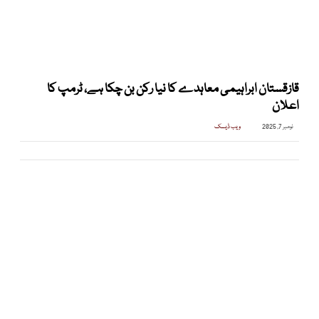
قازقستان ابراہیمی معاہدے کا نیا رکن بن چکا ہے، ٹرمپ کا
اعلان
نومبر 7, 2025
ویب ڈیسک