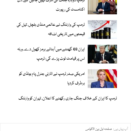
ٹرمپ دوبارہ جنگ کی طرف نہیں جائیں گے، دی
اکنامسٹ کی رپورٹ
ٹرمپ کی وارننگ نے عالمی منڈی ہلچل، تیل کی
قیمتوں میں تاریخی اضافہ
ایران 48 گھنٹے میں آبنائے ہرمز کھول دے، ورنہ
اس پر قیامت ٹوٹ پڑے گی: ٹرمپ
امریکی صدر ٹرمپ نے اٹارنی جنرل پام بونڈی کو
برطرف کردیا
ٹرمپ کا ایران کے خلاف جنگ جاری رکھنے کا اعلان، تہران کو وارننگ
آپ یہاں ہیں:
صفحہ اول
بین الاقوامی