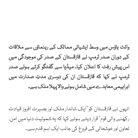
وائٹ ہاؤس میں وسط ایشیائی ممالک کے رہنماؤں سے ملاقات
کے دوران صدر ٹرمپ نے قازقستان کے صدر کی موجودگی میں
اس پیش رفت کا اعلان کیا۔ میڈیا سے گفتگو کرتے ہوئے صدر
ٹرمپ نے کہا کہ قازقستان ان کی دوسری مدتِ صدارت میں
ابراہیمی معاہدے میں شامل ہونے والا پہلا ملک ہے۔
انہوں نے قازقستان کو "ایک شاندار ملک اور بصیرت افروز قیادت
رکھنے والی قوم" قرار دیتے ہوئے کہا کہ یہ شمولیت دنیا میں امن،
تعاون اور خوشحالی کے فروغ کی جانب ایک اہم قدم ہے۔