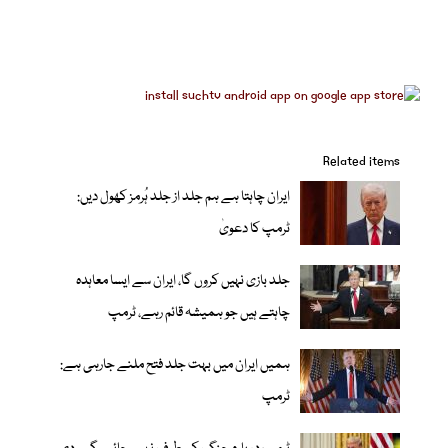
Related items
ایران چاہتا ہے ہم جلد از جلد ہُرمز کھول دیں:
ٹرمپ کا دعویٰ
جلد بازی نہیں کروں گا، ایران سے ایسا معاہدہ
چاہتے ہیں جو ہمیشہ قائم رہے، ٹرمپ
ہمیں ایران میں بہت جلد فتح ملنے جارہی ہے:
ٹرمپ