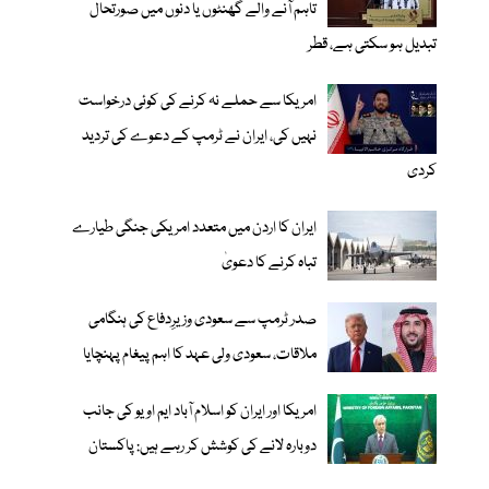
تاہم آنے والے گھنٹوں یا دنوں میں صورتحال
تبدیل ہو سکتی ہے، قطر
امریکا سے حملے نہ کرنے کی کوئی درخواست
نہیں کی، ایران نے ٹرمپ کے دعوے کی تردید
کردی
ایران کا اردن میں متعدد امریکی جنگی طیارے
تباہ کرنے کا دعویٰ
صدر ٹرمپ سے سعودی وزیرِدفاع کی ہنگامی
ملاقات، سعودی ولی عہد کا اہم پیغام پہنچایا
امریکا اور ایران کو اسلام آباد ایم او یو کی جانب
دوبارہ لانے کی کوشش کر رہے ہیں: پاکستان