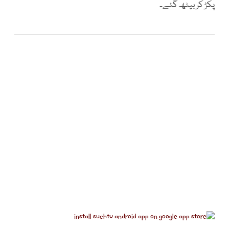
پکڑ کر بیٹھ گئے۔