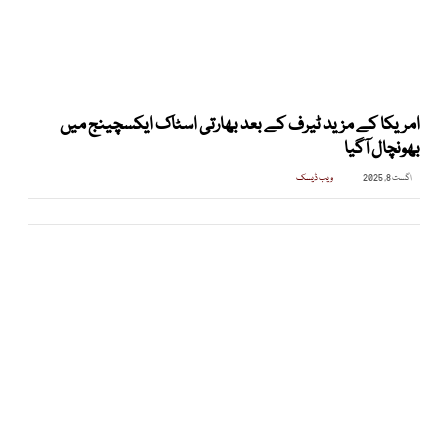
امریکا کے مزید ٹیرف کے بعد بھارتی اسٹاک ایکسچینج میں
بھونچال آگیا
اگست 8, 2025
ویب ڈیسک