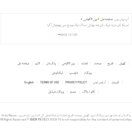
آپ یہاں ہیں:
صفحہ اول
بین الاقوامی
امریکا کے مزید ٹیرف کے بعد بھارتی اسٹاک ایکسچینج میں بھونچال آگیا
BACK TO TOP
کھیل
تفریح
صحت
تجارت
بین الاقوامی
پاکستان
لائیو
صفحہ اول
پروگرام
دلچسپ
ٹیکنالوجی
کیریئرز
آر ایس ایس
PRIVACY POLICY
TERMS OF USE
English
کالم / بلاگ
موسم
پروگرام شیڈول
Urdu News - پاکستان اور دنیا بھر سے بریکنگ نیوز، کھیل، صحت، تفریح، تجارت اور ٹیکنالوجی کی تازہ ترین اردو خبریں
All Rights Reserved ©
SUCH TV
2023. SUCH TV is not responsible for the content of external sites.