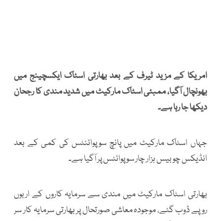
امریکا کے مزید ٹیرف کے بعد بھارتی اسٹاک ایکسچینج میں
بھونچال آگیا، ممبئی اسٹاک مارکیٹ میں شدید مندی کا رجحان
دیکھا جا رہا ہے۔
جہاں اسٹاک مارکیٹ میں پانچ سوپوائنٹس کی کمی کے بعد
انڈیکس چوبیس ہزار چار سو پوائٹس پر آگیا ہے۔
بھارتی اسٹاک مارکیٹ میں مندی سے سرمایہ کاروں کے اربوں
روپے ڈوب گئے، موجودہ معاشی صورتحال پر بھارتی سرمایہ کار سر