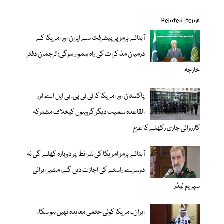
Related items
آبنائے ہرمز پر پیشرفت سے ایران اور امریکا کے
درمیان مذاکرات کی راہ ہموار ہوگی: ترجمان دفتر
خارجہ
پاکستان اور امریکا کا ٹی ٹی پی، بی ایل اے اور
القاعدہ سمیت دیگر گروہوں کیخلاف مشترکہ
کارروائی جاری رکھنے کا عزم
آبنائے ہرمز امریکا کی شرائط پر دوبارہ کھلے گی نہ
دوسرے راستے کی اجازت دیں گے، مشیر ایرانی
سپریم لیڈر
ایران۔امریکا کوئی حتمی معاہدہ نہیں ہو سکا،