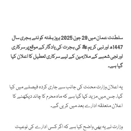
سلطنت عمان میں 29 جون 2025 بروز ہفتہ کو نئے ہجری سال
1447ھ اور نبی کریم ﷺ کی ہجرت کی یادگار کے موقع پر سرکاری
اور نجی شعبے کے ملازمین کے لیے سرکاری تعطیل کا اعلان کیا
گیا ہے۔
یہ اعلان وزارت محنت کی جانب سے جاری کردہ فیصلے میں کیا
گیا، جس میں مزید کہا گیا ہے کہ ماہ محرم کا چاند دیکھنے کا
اعلان متعلقہ ادارے بعد میں کریں گے۔
وزارت نے یہ بھی واضح کیا ہے کہ اگر کسی ادارے کی نوعیت