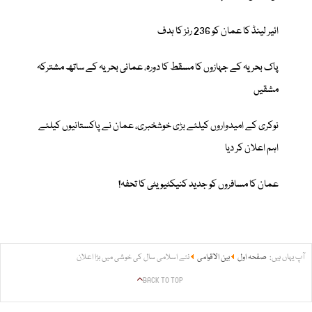
ائیر لینڈ کا عمان کو 236 رنز کا ہدف
پاک بحریہ کے جہازوں کا مسقط کا دورہ، عمانی بحریہ کے ساتھ مشترکہ
مشقیں
نوکری کے امیدواروں کیلئے بڑی خوشخبری، عمان نے پاکستانیوں کیلئے
اہم اعلان کر دیا
عمان کا مسافروں کو جدید کنیکٹیویٹی کا تحفہ!
آپ یہاں ہیں:
صفحہ اول
بین الاقوامی
نئے اسلامی سال کی خوشی میں بڑا اعلان
BACK TO TOP