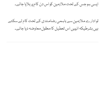
ایسی ہو جس کے تحت ملازمین کو اس دن کام پر بلایا جائے۔
تو ادارے ملازمین سے باہمی رضامندی کے تحت کام لے سکتے
ہیں بشرطیکہ انہیں اس تعطیل کا معقول معاوضہ دیا جائے۔