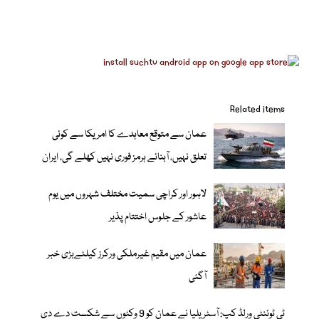
Related items
عمان سے متوقع معاہدے کا امریکا سے کوئی
تعلق نہیں، آبنائے ہرمز فوری نہیں کھلے گی، ایران
لاہور اور کراچی سمیت مختلف شہروں میں یوم
عاشور کے جلوس اختتام پذیر
عمان میں مقیم غیرملکی ورکرز کیلئےبڑی خبر
آگئی
ٹی ٹوئنٹی ورلڈ کپ: آسٹریلیا نے عمان کو 9 وکٹوں سے شکست دے دی