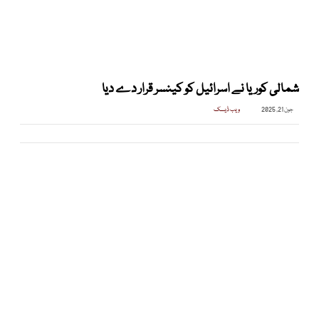
شمالی کوریا نے اسرائیل کو کینسر قرار دے دیا
جون 21, 2025
ویب ڈیسک