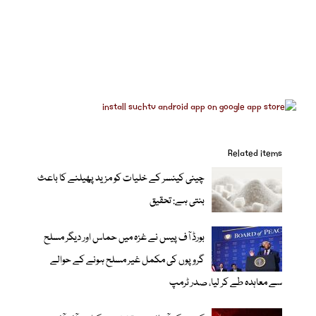
Related items
چینی کینسر کے خلیات کو مزید پھیلنے کا باعث
بنتی ہے: تحقیق
بورڈ آف پیس نے غزہ میں حماس اور دیگر مسلح
گروپوں کی مکمل غیر مسلح ہونے کے حوالے
سے معاہدہ طے کر لیا، صدر ٹرمپ