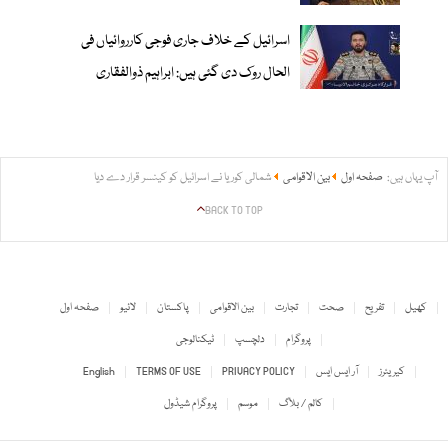
اسرائیل کے خلاف جاری فوجی کارروائیاں فی
الحال روک دی گئی ہیں: ابراہیم ذوالفقاری
آپ یہاں ہیں:
صفحہ اول
بین الاقوامی
شمالی کوریا نے اسرائیل کو کینسر قرار دے دیا
BACK TO TOP
کھیل
تفریح
صحت
تجارت
بین الاقوامی
پاکستان
لائیو
صفحہ اول
پروگرام
دلچسپ
ٹیکنالوجی
کیریئرز
آر ایس ایس
PRIVACY POLICY
TERMS OF USE
English
کالم / بلاگ
موسم
پروگرام شیڈول