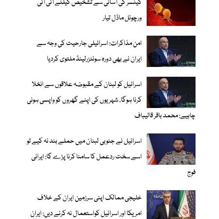
کینسر کی آسانی سے تشخیص کیلئے آئی آئی
ورچوئل ماڈل تیار
امن مذاکرات: اسرائیلی جارحیت کی وجہ سے
ایران نے بھی دورہ سوئٹزرلینڈ ملتوی کردیا
اسرائیل کو لبنان کے مقبوضہ علاقوں سے انخلا
کرنا ہوگا، شہریوں کی اپنے گھروں کو واپسی ہونی
چاہیے: محمد باقر قالیباف
اسرائیل نے جنوبی لبنان میں حملے بند نہ کیے تو
اسے سخت ردعمل کا سامنا کرنا پڑے گا: ایرانی
فوج
خلیجی ممالک اپنی سرزمین ایران کے خلاف
امریکا اور اسرائیل کواستعمال نہ کرنے دیں: ایران