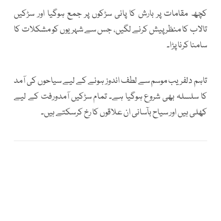
کچھ مقامات پر بارش کا پانی سڑکوں پر جمع ہوگیا اور سڑکیں
تالاب کا منظر پیش کرنے لگیں، جس سے شہریوں کو مشکلات کا
سامنا کرنا پڑا۔
تاہم دلفریب موسم سے لطف اندوز ہونے کے لیے سیاحوں کی آمد
کا سلسلہ بھی شروع ہوگیا ہے۔ تمام سڑکیں آمدورفت کے لیے
کھلی ہیں اور سیاح بآسانی ان علاقوں کا رخ کرسکتے ہیں۔