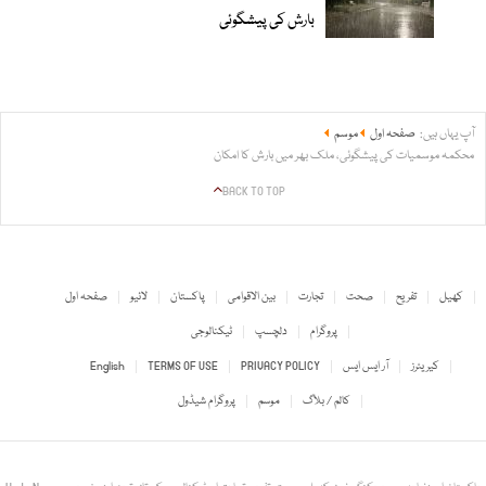
بارش کی پیشگوئی
آپ یہاں ہیں:
صفحہ اول
موسم
محکمہ موسمیات کی پیشگوئی، ملک بھر میں بارش کا امکان
BACK TO TOP
کھیل
تفریح
صحت
تجارت
بین الاقوامی
پاکستان
لائیو
صفحہ اول
پروگرام
دلچسپ
ٹیکنالوجی
کیریئرز
آر ایس ایس
PRIVACY POLICY
TERMS OF USE
English
کالم / بلاگ
موسم
پروگرام شیڈول