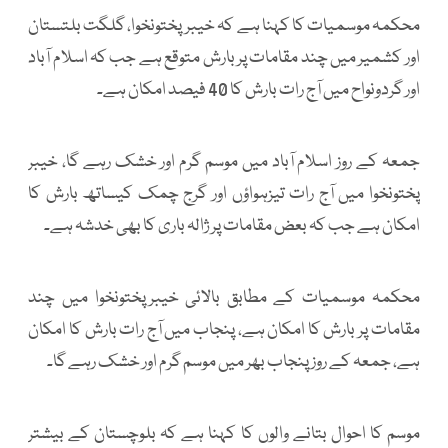
محکمہ موسمیات کا کہنا ہے کہ خیبرپختونخوا، گلگت بلتستان
اور کشمیر میں چند مقامات پر بارش متوقع ہے جب کہ اسلام آباد
اور گردونواح میں آج رات بارش کا 40 فیصد امکان ہے۔
جمعہ کے روز اسلام آباد میں موسم گرم اور خشک رہے گا، خیبر
پختونخوا میں آج رات تیزہواؤں اور گرج چمک کیساتھ بارش کا
امکان ہے جب کہ بعض مقامات پر ژالہ باری کا بھی خدشہ ہے۔
محکمہ موسمیات کے مطابق بالائی خیبرپختونخوا میں چند
مقامات پر بارش کا امکان ہے، پنجاب میں آج رات بارش کا امکان
ہے، جمعہ کے روز پنجاب بھر میں موسم گرم اور خشک رہے گا۔
موسم کا احوال بتانے والوں کا کہنا ہے کہ بلوچستان کے بیشتر