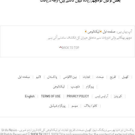
بعض لوگوں کو مچھر زیادہ کیوں کاٹتے ہیں؟ وجہ دریافت
آپ یہاں ہیں:
صفحہ اول
ٹیکنالوجی
مچھر بھگانے والی ادویات سے متعلق حیران کن انکشاف سامنے آئی ہے
BACK TO TOP
کھیل
تفریح
صحت
تجارت
بین الاقوامی
پاکستان
لائیو
صفحہ اول
پروگرام
دلچسپ
ٹیکنالوجی
کیریئرز
آر ایس ایس
PRIVACY POLICY
TERMS OF USE
English
کالم / بلاگ
موسم
پروگرام شیڈول
Urdu News - پاکستان اور دنیا بھر سے بریکنگ نیوز، کھیل، صحت، تفریح، تجارت اور ٹیکنالوجی کی تازہ ترین اردو خبریں
All Rights Reserved ©
SUCH TV
2023. SUCH TV is not responsible for the content of external sites.