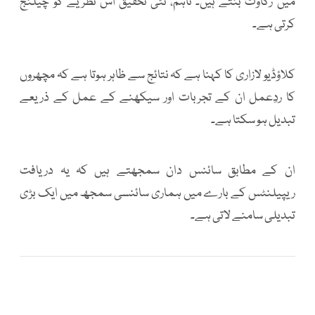
میں رکاوٹ بنتے ہیں۔ تاہم، نئی تحقیق اس نظریے کو چیلنج
کرتی ہے۔
کلاؤڈیو لازاری کا کہنا ہے کہ نتائج سے ظاہر ہوتا ہے کہ مچھروں
کا ردِعمل ان کے تجربات اور سیکھنے کے عمل کے ذریعے
تبدیل ہو سکتا ہے۔
ان کے مطابق سائنس دان سمجھتے ہیں کہ یہ دریافت
ریپیلنٹس کے بارے میں ہماری سائنسی سمجھ میں ایک بڑی
تبدیلی سامنے لاتی ہے۔