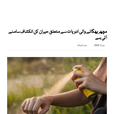
مچھر بھگانے والی ادویات سے متعلق حیران کن انکشاف سامنے
آئی ہے
جون 3, 2026
ویب ڈیسک