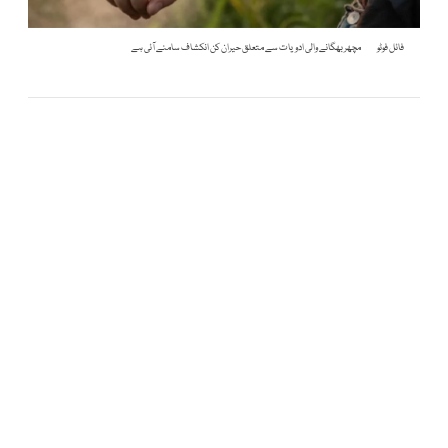
فائل فوٹو
مچھر بھگانے والی ادویات سے متعلق حیران کن انکشاف سامنے آئی ہے