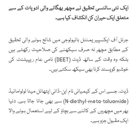
ایک نئی سائنسی تحقیق نے مچھر بھگانے والی ادویات کے سے
متعلق ایک حیران کن انکشاف کیا ہے۔
جرنل آف ایکسپیریمنٹل بائیولوجی میں شائع ہونے والی تحقیق
کے مطابق مچھر نہ صرف سیکھنے کی صلاحیت رکھتے ہیں
بلکہ وہ وقت کے ساتھ ڈیٹ (DEET) نامی عام ریپیلنٹ کی
خوشبو کو پسند کرنا بھی سیکھ سکتے ہیں۔
ڈیٹ، جسے اس کے کیمیائی نام این-ڈائی ایتھائل میٹا ٹولوامائیڈ
(N-diethyl-meta-toluamide) سے بھی جانا جاتا ہے، دنیا
بھر میں مچھروں کے کاٹنے سے بچاؤ کے لیے استعمال ہونے والا
ایک مقبول جزو ہے۔