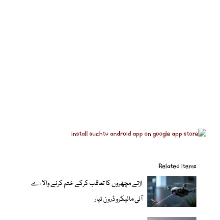
Related items
اڑتے مچھروں کا تعاقب کرکے ختم کرنے والا اے
آئی مائیکرو ڈرون تیار