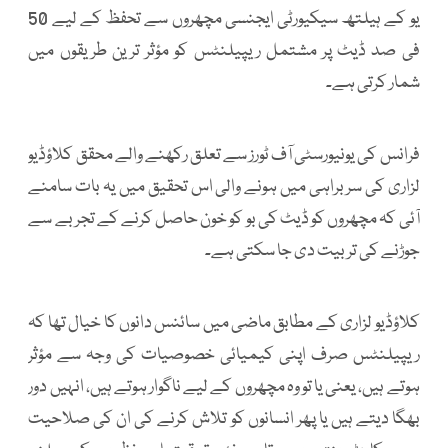
یو کے ہیلتھ سیکیورٹی ایجنسی مچھروں سے تحفظ کے لیے 50
فی صد ڈیٹ پر مشتمل ریپیلنٹس کو مؤثر ترین طریقوں میں
شمار کرتی ہے۔
فرانس کی یونیورسٹی آف ٹورز سے تعلق رکھنے والے محقق کلاؤڈیو
لزاری کی سربراہی میں ہونے والی اس تحقیق میں یہ بات سامنے
آئی کہ مچھروں کو ڈیٹ کی بو کو خون حاصل کرنے کے تجربے سے
جوڑنے کی تربیت دی جا سکتی ہے۔
کلاؤڈیو لزاری کے مطابق ماضی میں سائنس دانوں کا خیال تھا کہ
ریپیلنٹس صرف اپنی کیمیائی خصوصیات کی وجہ سے مؤثر
ہوتے ہیں، یعنی یا تو وہ مچھروں کے لیے ناگوار ہوتے ہیں، انہیں دور
بھگا دیتے ہیں یا پھر انسانوں کو تلاش کرنے کی ان کی صلاحیت