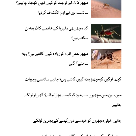
مچھر کاٹ لے تو جلد کو کیوں نہیں کھجانا چاہیے؟
سائنسدانوں نے اہم انکشاف کر دیا
کیا مچھر بھی ملیریا کے خاتمے کا ذریعہ بن
سکتے ہیں؟
مچھر بعض افراد کو زیادہ کیوں کاٹتے ہیں؟ وجہ
سامنے آ گئی
کچھ لوگوں کو مچھرزیادہ کیوں کاٹتے ہیں؟ جانیے سائنسی وجوہات
مون سون میں مچھروں سے خود کو کیسے بچایا جائے؟ گھریلو ٹوٹکے
جانیے
جانیں خونی مچھروں کو خود سے دور رکھنے کے بہترین ٹوٹکے