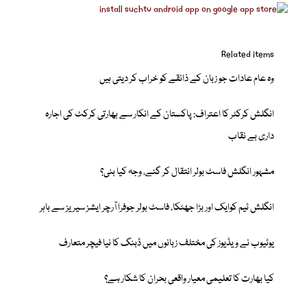
Related items
وہ عام عادات جو زبان کے ذائقے کو خراب کر دیتی ہیں
انگلش کرکٹر کا اعتراف: پاکستان کے انکار سے بھارتی کرکٹ کی اجارہ
داری بے نقاب
مشہور انگلش فاسٹ بولر انتقال کر گئے، وجہ کیا بنی؟
انگلش ٹیم کوایک اور بڑا جھٹکا، فاسٹ بولر جوفرا آرچر ایشز سیریز سے باہر
یوٹیوب نے ویڈیوز کی مختلف زبانوں میں ڈبنگ کا نیا فیچر متعارف
کیا بھارت کا تعلیمی معیار واقعی بحران کا شکار ہے؟