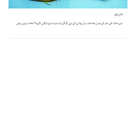
فائل فوٹو
نئے ملک کے سفر کے دوران مختلف زبان بولنے کے لیے گوگل ٹرانسلیٹ ایپ لوگوں کا پہلا انتخاب نہیں ہوتی