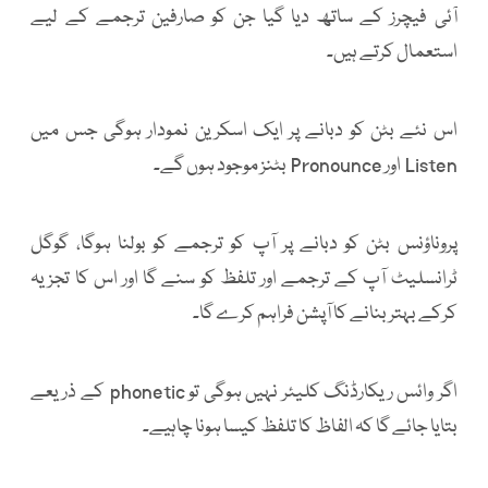
آئی فیچرز کے ساتھ دیا گیا جن کو صارفین ترجمے کے لیے
استعمال کرتے ہیں۔
اس نئے بٹن کو دبانے پر ایک اسکرین نمودار ہوگی جس میں
Listen اور Pronounce بٹنز موجود ہوں گے۔
پروناؤنس بٹن کو دبانے پر آپ کو ترجمے کو بولنا ہوگا، گوگل
ٹرانسلیٹ آپ کے ترجمے اور تلفظ کو سنے گا اور اس کا تجزیہ
کرکے بہتر بنانے کا آپشن فراہم کرے گا۔
اگر وائس ریکارڈنگ کلیئر نہیں ہوگی تو phonetic کے ذریعے
بتایا جائے گا کہ الفاظ کا تلفظ کیسا ہونا چاہیے۔