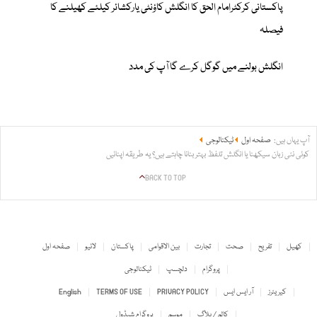
پاکستانی کرکٹرامام الحق کا انگلش کاؤنٹی یارکشائر کیلئے کھیلنے کا
فیصلہ
انگلش بولنے میں گوگل کرے گا آپ کی مدد
آپ یہاں ہیں:
صفحہ اول
ٹیکنالوجی
کوئی نئی زبان سیکھنا یا انگلش تلفظ بہتر بنانا چاہتے ہیں؟ یہ طریقہ اپنائیں
BACK TO TOP
کھیل
تفریح
صحت
تجارت
بین الاقوامی
پاکستان
لائیو
صفحہ اول
پروگرام
دلچسپ
ٹیکنالوجی
کیریئرز
آر ایس ایس
PRIVACY POLICY
TERMS OF USE
English
کالم / بلاگ
موسم
پروگرام شیڈول