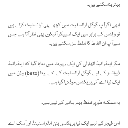
بہتر بناسکتے ہیں۔
ابھی اگر آپ گوگل ٹرانسلیٹ میں کچھ بھی ٹرانسلیٹ کرتے ہیں
تو رزلٹس کے برابر میں ایک اسپیکر آئیکون بھی نظر آتا ہے جس
سے آپ ان الفاظ کا تلفظ سن سکتے ہیں۔
مگر اینڈرائیڈ اتھارٹی کی ایک رپورٹ میں بتایا گیا کہ اینڈرائیڈ
ڈیوائسز کے لیے گوگل ٹرانسلیٹ کے نئے بیٹا (beta) ورژن میں
ایک نیا اے آئی پریکٹس موڈ دیا گیا ہے۔
یہ ممکنہ طور پر تلفظ بہتر بنانے کے لیے ہے۔
اس فیچر کے لیے ایک نیا پریکٹس بٹن انڈر اسٹینڈ اور آسک اے