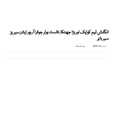
انگلش ٹیم کوایک اور بڑا جھٹکا، فاسٹ بولر جوفرا آرچر ایشز سیریز
سے باہر
دسمبر 25, 2025
ویب ڈیسک