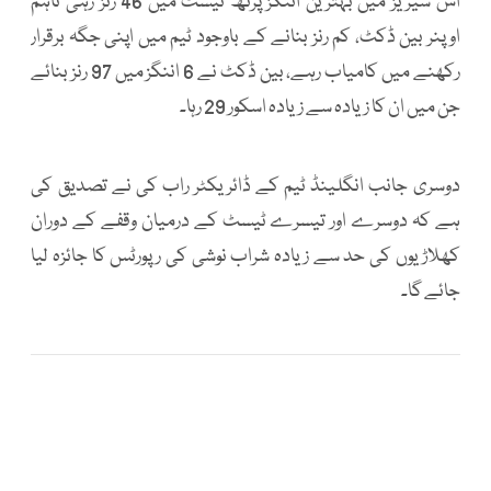
اس سیریز میں بہترین اننگز پرتھ ٹیسٹ میں 46 رنز رہی تاہم
اوپنر بین ڈکٹ، کم رنز بنانے کے باوجود ٹیم میں اپنی جگہ برقرار
رکھنے میں کامیاب رہے، بین ڈکٹ نے 6 اننگز میں 97 رنز بنائے
جن میں ان کا زیادہ سے زیادہ اسکور 29 رہا۔
دوسری جانب انگلینڈ ٹیم کے ڈائریکٹر راب کی نے تصدیق کی
ہے کہ دوسرے اور تیسرے ٹیسٹ کے درمیان وقفے کے دوران
کھلاڑیوں کی حد سے زیادہ شراب نوشی کی رپورٹس کا جائزہ لیا
جائے گا۔