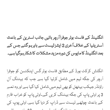
انگلینڈ کے فاسٹ بولر جوفرا آرچر بائیں جانب اسٹرین کے باعث
آسٹریلیا کے خلاف آخری 2 ایشز ٹیسٹ سے باہر ہو گئے جس کے
بعد انگلینڈ کا مایوس کن دورہ مزید مشکلات کا شکار ہوگیا ہے۔
انگلش کرکٹ بورڈ کے مطابق فاسٹ بولر گس ایٹکنسن کو جوفرا
آرچر کی جگہ ٹیم میں شامل کرلیا گیا ہے جب کہ بیٹنگ آل
راؤنڈر جیکب بیتھل کو بھی ٹیم میں شامل کیا گیا ہے اور وہ نمبر
3 پر اولی پاپ کی جگہ بیٹنگ کریں گے۔اولی پاپ کو خراب فارم
کے باعث چوتھے ٹیسٹ سے ڈراپ کر دیا گیا ہے، اولی پوپ کی