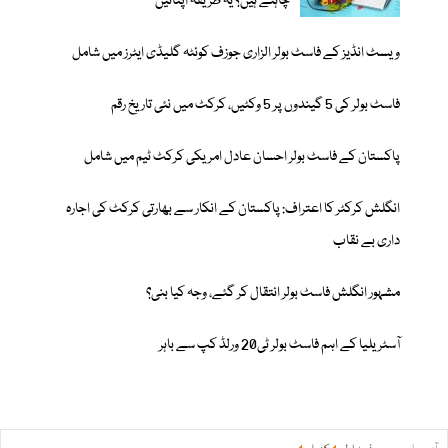
چاہتے ہیں؟ یہ طریقہ اپنائیں
ویسٹ انڈیز کے فاسٹ بولر الزاری جوزف کوئٹہ گلیڈی ایٹرز میں شامل
فاسٹ بولر کی 5 گیندوں پر 5 وکٹیں، کرکٹ میں نئی تاریخ رقم
پاکستان کے فاسٹ بولر احسان عادل امریکی کرکٹ ٹیم میں شامل
انگلش کرکٹر کا اعتراف: پاکستان کے انکار سے بھارتی کرکٹ کی اجارہ
داری بے نقاب
مشہور انگلش فاسٹ بولر انتقال کر گئے، وجہ کیا بنی؟
آسٹریلیا کے اہم فاسٹ بولر ٹی20 ورلڈ کپ سے باہر