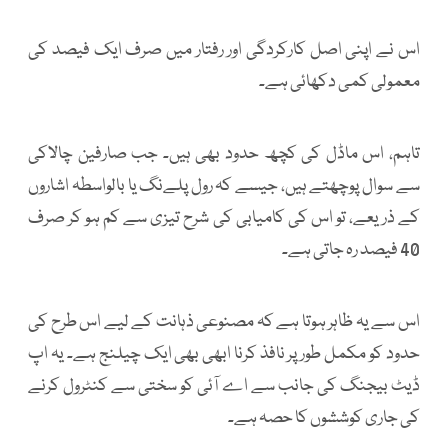
اس نے اپنی اصل کارکردگی اور رفتار میں صرف ایک فیصد کی
معمولی کمی دکھائی ہے۔
تاہم، اس ماڈل کی کچھ حدود بھی ہیں۔ جب صارفین چالاکی
سے سوال پوچھتے ہیں، جیسے کہ رول پلےنگ یا بالواسطہ اشاروں
کے ذریعے، تو اس کی کامیابی کی شرح تیزی سے کم ہو کر صرف
40 فیصد رہ جاتی ہے۔
اس سے یہ ظاہر ہوتا ہے کہ مصنوعی ذہانت کے لیے اس طرح کی
حدود کو مکمل طور پر نافذ کرنا ابھی بھی ایک چیلنج ہے۔ یہ اپ
ڈیٹ بیجنگ کی جانب سے اے آئی کو سختی سے کنٹرول کرنے
کی جاری کوششوں کا حصہ ہے۔