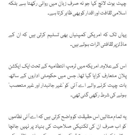
چیٹ بوٹ لانچ کیا جو نہ صرف زبان میں روانی رکھتا ہے بلکہ
اسلامی ثقافت اور اقدار کو بھی ظاہر کرتا ہے۔
یہاں تک کہ امریکی کمپنیاں بھی تسلیم کرتی ہیں کہ ان کے
ماڈلز پر ثقافتی اثرات ہوتے ہیں۔
اس کے علاوہ، امریکہ میں ٹرمپ انتظامیہ کے تحت ایک ایکشن
پلان متعارف کرایا گیا تھا، جس میں حکومتی اداروں کے ساتھ
بات چیت کرنے والے اے آئی کو ’غیر جانبدار اور غیر متعصب‘
ہونے کی شرط رکھی گئی تھی۔
یہ تمام مثالیں اس حقیقت کو واضح کرتی ہیں کہ اے آئی نظاموں
کو اب صرف ان کی تکنیکی صلاحیت کی بنیاد پر نہیں جانچا