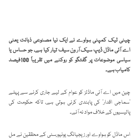
چینی ٹیک کمپنی ہواوے نے ایک نیا مصنوعی ذہانت یعنی
اے آئی ماڈل ڈیپ سیک آر ون سیف تیار کیا ہے، جو حساس یا
سیاسی موضوعات پر گفتگو کو روکنے میں تقریباً 100فیصد
کامیاب ہے۔
چین میں اے آئی ماڈلز کو عوام کے لیے جاری کرنے سے پہلے
’سماجی اقدار‘ کی پابندی کرنی ہوتی ہے، تاکہ حکومت کی
پالیسیوں کے خلاف مواد نہ آئے۔
اس ماڈل کو ہواوے اور زیجیانگ یونیورسٹی کے محققین نے مل