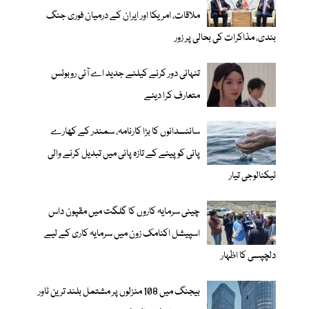
ملاقات، امریکا اور ایران کے درمیان فوری جنگ
بندی، مذاکرات کی بحالی پر زور
تنہائی دور کرنے کیلئے جدید اے آئی روبوٹس
متعارف کرا دیئے
سائنسدانوں کا بڑا کارنامہ، سمندر کے کھارے
پانی کو پینے کے تازہ پانی میں تبدیل کرنے والی
ٹیکنالوجی تیار
چینی سرمایہ کاروں کا گلگت میں مقپون داس
اسپیشل اکنامک زون میں سرمایہ کاری کے لیے
دلچپسی کا اظہار
بیجنگ میں 108 منزلوں پر مشتمل بلند ترین ٹاور