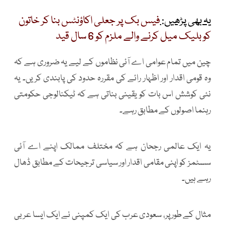
یہ بھی پڑھیں:
فیس بک پر جعلی اکاؤنٹس بنا کر خاتون
کو بلیک میل کرنے والے ملزم کو 6 سال قید
چین میں تمام عوامی اے آئی نظاموں کے لیے یہ ضروری ہے کہ
وہ قومی اقدار اور اظہار رائے کی مقررہ حدود کی پابندی کریں۔ یہ
نئی کوشش اس بات کو یقینی بناتی ہے کہ ٹیکنالوجی حکومتی
رہنما اصولوں کے مطابق رہے۔
یہ ایک عالمی رجحان ہے کہ مختلف ممالک اپنے اے آئی
سسٹمز کو اپنی مقامی اقدار اور سیاسی ترجیحات کے مطابق ڈھال
رہے ہیں۔
مثال کے طور پر، سعودی عرب کی ایک کمپنی نے ایک ایسا عربی