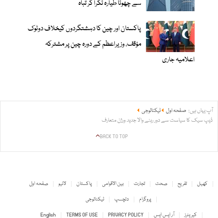
سے چھوٹا طیارہ ٹکرا کر تباہ
پاکستان اور چین کا دہشتگردوں کیخلاف دوٹوک
مؤقف، وزیراعظم کے دورہ چین پر مشترکہ
اعلامیہ جاری
آپ یہاں ہیں:
صفحہ اول
ٹیکنالوجی
ڈیپ سیک کا سیاست سے دور رہنے والا جدید ورژن متعارف
BACK TO TOP
کھیل
تفریح
صحت
تجارت
بین الاقوامی
پاکستان
لائیو
صفحہ اول
پروگرام
دلچسپ
ٹیکنالوجی
کیریئرز
آر ایس ایس
PRIVACY POLICY
TERMS OF USE
English