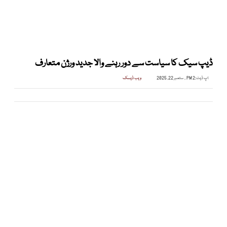
ڈیپ سیک کا سیاست سے دور رہنے والا جدید ورژن متعارف
اپ ڈیٹ:
2 PM , ستمبر 22, 2025
ویب ڈیسک