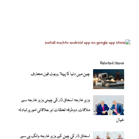
Related items
چین میں دنیا کا پہلا روبوٹ فون متعارف
وزیرِ خارجہ اسحاق ڈار کی چینی وزیر خارجہ سے
ملاقات، دوطرفہ تعلقات اور علاقائی امور پر تبادلہ
خیال
اسحاق ڈار کی چین کے وزیر خارجہ وانگ یی سے