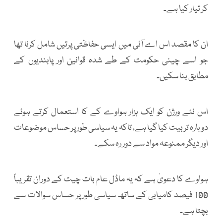
کر تیار کیا ہے۔
ان کا مقصد اس اے آئی میں ایسی حفاظتی پرتیں شامل کرنا تھا
جو اسے چینی حکومت کے طے شدہ قوانین اور پابندیوں کے
مطابق بنا سکیں۔
اس نئے ورژن کو ایک ہزار ہواوے کے کا استعمال کرتے ہوئے
دوبارہ تربیت کیا گیا ہے، تاکہ یہ سیاسی طور پر حساس موضوعات
اور دیگر ممنوعہ مواد سے دور رہ سکے۔
ہواوے کا دعویٰ ہے کہ یہ ماڈل عام بات چیت کے دوران تقریباً
100 فیصد کامیابی کے ساتھ سیاسی طور پر حساس سوالات سے
بچتا ہے۔