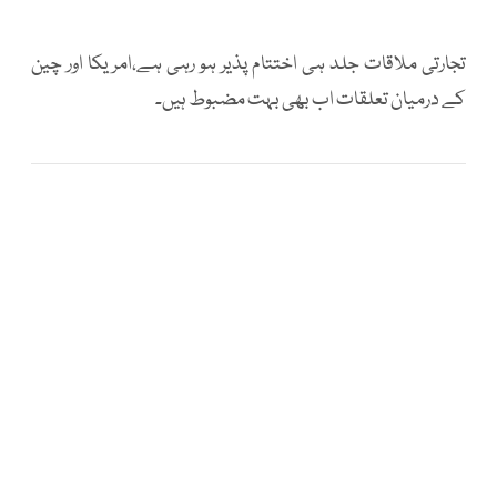
تجارتی ملاقات جلد ہی اختتام پذیر ہو رہی ہے،امریکا اور چین
کے درمیان تعلقات اب بھی بہت مضبوط ہیں۔