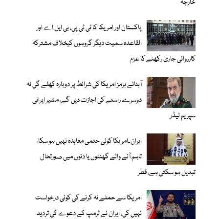
خارجہ
پاکستان اور امریکا کا ٹی ٹی پی، بی ایل اے اور
القاعدہ سمیت دیگر گروہوں کیخلاف مشترکہ
کارروائی جاری رکھنے کا عزم
آبنائے ہرمز امریکا کی شرائط پر دوبارہ کھلے گی نہ
دوسرے راستے کی اجازت دیں گے، مشیر ایرانی
سپریم لیڈر
ایران۔امریکا کوئی حتمی معاہدہ نہیں ہو سکا،
تاہم آنے والے گھنٹوں یا دنوں میں صورتحال
تبدیل ہو سکتی ہے، قطر
امریکا سے حملے نہ کرنے کی کوئی درخواست
نہیں کی، ایران نے ٹرمپ کے دعوے کی تردید