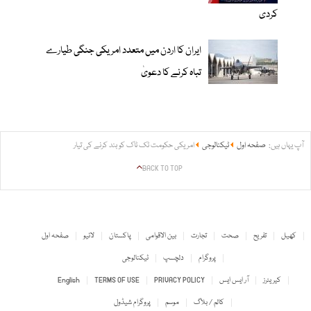
کردی
ایران کا اردن میں متعدد امریکی جنگی طیارے
تباہ کرنے کا دعویٰ
آپ یہاں ہیں:
صفحہ اول
ٹیکنالوجی
امریکی حکومت ٹک ٹاک کو بند کرنے کی تیار
BACK TO TOP
کھیل
تفریح
صحت
تجارت
بین الاقوامی
پاکستان
لائیو
صفحہ اول
پروگرام
دلچسپ
ٹیکنالوجی
کیریئرز
آر ایس ایس
PRIVACY POLICY
TERMS OF USE
English
کالم / بلاگ
موسم
پروگرام شیڈول