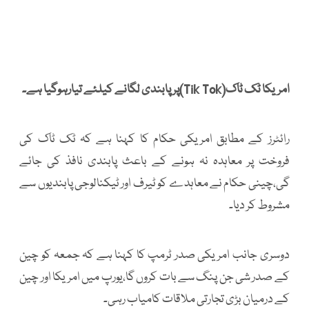
امریکا ٹک ٹاک(Tik Tok)پر پابندی لگانے کیلئے تیارہوگیا ہے۔
رائٹرز کے مطابق امریکی حکام کا کہنا ہے کہ ٹک ٹاک کی
فروخت پر معاہدہ نہ ہونے کے باعث پابندی نافذ کی جائے
گی،چینی حکام نے معاہدے کو ٹیرف اور ٹیکنالوجی پابندیوں سے
مشروط کر دیا۔
دوسری جانب امریکی صدر ٹرمپ کا کہنا ہے کہ جمعہ کو چین
کے صدر شی جن پنگ سے بات کروں گا،یورپ میں امریکا اور چین
کے درمیان بڑی تجارتی ملاقات کامیاب رہی۔