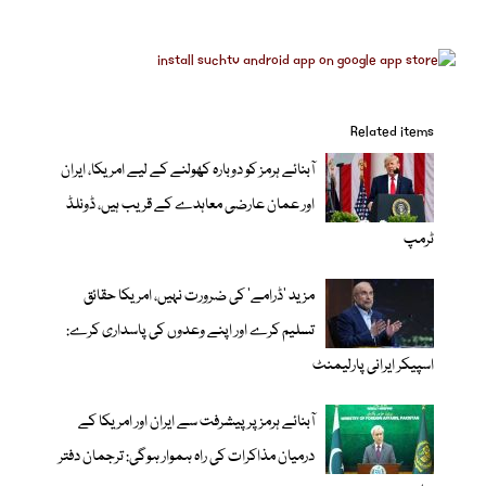
Related items
آبنائے ہرمز کو دوبارہ کھولنے کے لیے امریکا، ایران
اور عمان عارضی معاہدے کے قریب ہیں، ڈونلڈ
ٹرمپ
مزید 'ڈرامے' کی ضرورت نہیں، امریکا حقائق
تسلیم کرے اور اپنے وعدوں کی پاسداری کرے:
اسپیکر ایرانی پارلیمنٹ
آبنائے ہرمز پر پیشرفت سے ایران اور امریکا کے
درمیان مذاکرات کی راہ ہموار ہوگی: ترجمان دفتر