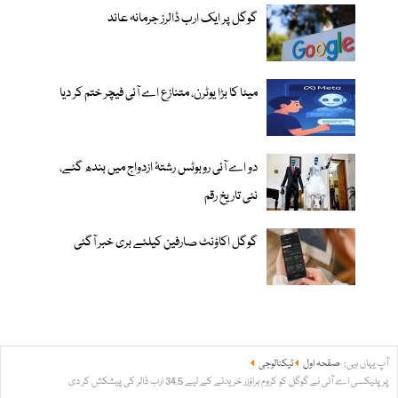
گوگل پر ایک ارب ڈالرز جرمانہ عائد
میٹا کا بڑا یوٹرن، متنازع اے آئی فیچر ختم کر دیا
دو اے آئی روبوٹس رشتۂ ازدواج میں بندھ گئے،
نئی تاریخ رقم
گوگل اکاؤنٹ صارفین کیلئے بری خبر آگئی
آپ یہاں ہیں:
صفحہ اول
ٹیکنالوجی
پرپلیکسی اے آئی نے گوگل کو کروم براؤزر خریدنے کے لیے 34.5 ارب ڈالر کی پیشکش کر دی