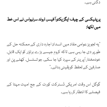
دگنی ہے۔
پرپلیکسی کے چیف ایگزیکٹو آفیسر، اروند سرنیواس نے اس خط
میں لکھا:
"یہ تجویز عوامی مفاد میں انسدادِ اجارہ داری کے ممکنہ حل کے
طور پر دی جا رہی ہے، تاکہ کروم جیسے بڑے براؤزر کو ایک قابل،
خودمختار آپریٹر کے سپرد کیا جا سکے، جو تسلسل، کھلے پن اور
صارفین کے تحفظ کو یقینی بنائے۔"
گوگل اس وقت امریکی ڈسٹرکٹ کورٹ کے جج امیت مہتا کے
فیصلے کا انتظار کر رہا ہے۔