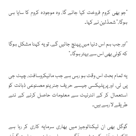
"جو بھی کروم فروخت کیا جائے گا، وہ موجودہ کروم کا سایا ہی
ہوگا،" شمڈلین نے کہا۔
"اور جب ہم اس دنیا میں پہنچ جائیں گے، تو یہ کہنا مشکل ہوگا
کہ کوئی بھی اس سے بہتر ہوگا۔"
یہ تمام بحث اس وقت ہو رہی ہے جب مائیکروسافٹ، چیٹ جی
پی ٹی، اور پرپلیکسی جیسے حریف جنریٹو مصنوعی ذہانت کو
استعمال کر کے انٹرنیٹ سے معلومات حاصل کرنے کے نئے
طریقے لا رہے ہیں۔
گوگل بھی ان ٹیکنالوجیز میں بھاری سرمایہ کاری کر رہا ہے