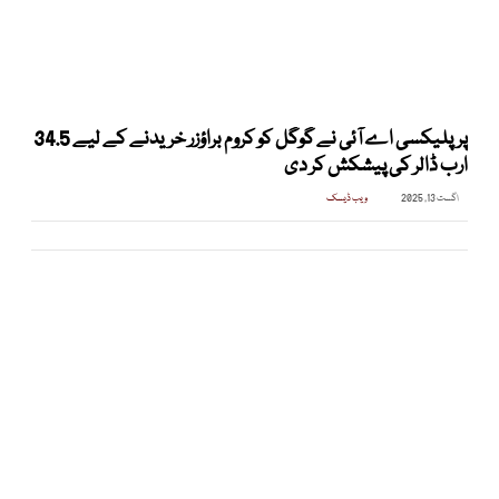
پرپلیکسی اے آئی نے گوگل کو کروم براؤزر خریدنے کے لیے 34.5
ارب ڈالر کی پیشکش کر دی
اگست 13, 2025
ویب ڈیسک