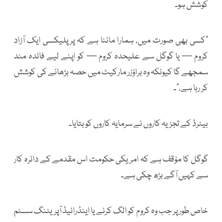
کوشش ہو۔
"کسی بھی صورت میں، ہمارا ماننا ہے کہ پرپلیکسی ایک آزاد
کروم — یا گوگل سے علیحدہ کروم — کو اپنے لیے فائدہ مند
سمجھے گا کیونکہ وہ براؤزر مارکیٹ میں حصہ بڑھانے کی کوشش
کر رہا ہے،"۔
بیئرڈ کے تجزیہ کاروں نے سرمایہ کاروں کو بتایا۔
گوگل کا مؤقف ہے کہ امریکی حکومت اس مقدمے کے دائرہ کار
سے کہیں آگے بڑھ چکی ہے۔
خاص طور پر جب وہ کروم کو الگ کرنے یا اینڈرائیڈ آپریٹنگ سسٹم