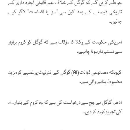
جو طے کریں گے کہ گوگل کے خلاف غیر قانونی اجارہ داری کے
تاریخی فیصلے کے بعد کون سی "سزا یا اقدامات" لاگو کیے
جائیں۔
امریکی حکومت کے وکلا کا مؤقف ہے کہ گوگل کو کروم براؤزر
سے دستبردار ہونا چاہیے۔
کیونکہ مصنوعی ذہانت (AI) گوگل کے انٹرنیٹ پر غلبے کو مزید
مضبوط بنانے والی ہے۔
ادھر، گوگل نے جج سے درخواست کی ہے کہ وہ کروم کے بٹوارے
کی تجویز کو رد کر دیں۔