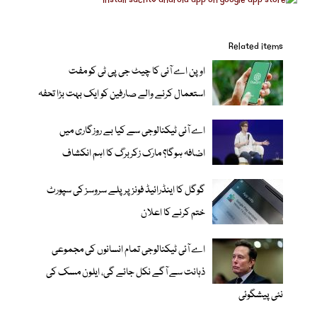
Related items
اوپن اے آئی کا چیٹ جی پی ٹی کو مفت
استعمال کرنے والے صارفین کو ایک بہت بڑا تحفہ
اے آئی ٹیکنالوجی سے کیا بے روزگاری میں
اضافہ ہوگا؟ مارک زکربرگ کا اہم انکشاف
گوگل کا اینڈرائیڈ فونز پر پلے سروسز کی سپورٹ
ختم کرنے کا اعلان
اے آئی ٹیکنالوجی تمام انسانوں کی مجموعی
ذہانت سے آگے نکل جائے گی، ایلون مسک کی
نئی پیشگوئی