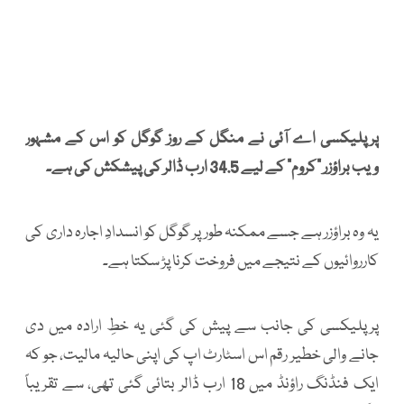
پرپلیکسی اے آئی نے منگل کے روز گوگل کو اس کے مشہور
ویب براؤزر "کروم" کے لیے 34.5 ارب ڈالر کی پیشکش کی ہے۔
یہ وہ براؤزر ہے جسے ممکنہ طور پر گوگل کو انسدادِ اجارہ داری کی
کارروائیوں کے نتیجے میں فروخت کرنا پڑ سکتا ہے۔
پرپلیکسی کی جانب سے پیش کی گئی یہ خطِ ارادہ میں دی
جانے والی خطیر رقم اس اسٹارٹ اپ کی اپنی حالیہ مالیت، جو کہ
ایک فنڈنگ راؤنڈ میں 18 ارب ڈالر بتائی گئی تھی، سے تقریباً