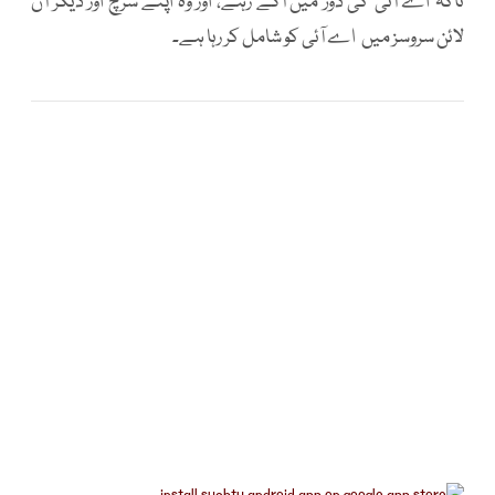
تاکہ اے آئی کی دوڑ میں آگے رہے، اور وہ اپنے سرچ اور دیگر آن
لائن سروسز میں اے آئی کو شامل کر رہا ہے۔