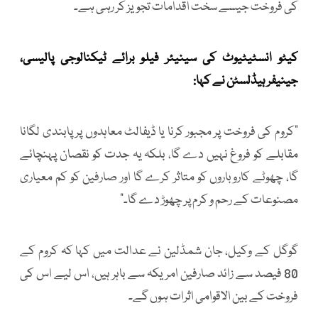
کی فروخت جیسے سخت اقدامات تجویز کر رہی ہے۔
کیٹو انسٹیٹیوٹ کی سینیئر فیلو برائے ٹیکنالوجی پالیسی،
جینیفر ہیڈلسٹن نے کہا:
"کروم کی فروخت پر مجبور کرنا یا ڈیفالٹ معاہدوں پر پابندی لگانا
مقابلے کو فروغ نہیں دے گا، بلکہ یہ جدت کو نقصان پہنچائے
گا، چھوٹے کاروباروں کو متاثر کرے گا اور صارفین کو کم معیاری
مصنوعات کے رحم و کرم پر چھوڑ دے گا۔"
گوگل کے وکیل، جان شمڈلین نے عدالت میں کہا کہ کروم کے
80 فیصد سے زائد صارفین امریکہ سے باہر ہیں، اس لیے اس کی
فروخت کے بین الاقوامی اثرات ہوں گے۔