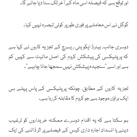
اور توقع ہے کہ فیصلہ اسی ماہ کے آخر تک سنا دیا جائے گا۔
گوگل نے اس معاملے پر فوری طور پر کوئی تبصرہ نہیں کیا۔
دوسری جانب، بیئرڈ ایکویٹی ریسرچ کے تجزیہ کاروں نے کہا ہے
کہ پرپلیکسی کی پیشکش کروم کی اصل مالیت سے کہیں کم
ہے اور اسے "سنجیدہ پیشکش نہیں سمجھا جانا چاہیے"۔
تجزیہ کاروں کے مطابق، چونکہ پرپلیکسی کے پاس پہلے ہی
ایک براؤزر موجود ہے جو کروم کا مقابلہ کر رہا ہے۔
ہو سکتا ہے کہ یہ اقدام دوسرے ممکنہ خریداروں کو ترغیب
دینے یا انسدادِ اجارہ داری کیس کے فیصلے پر اثر ڈالنے کی ایک