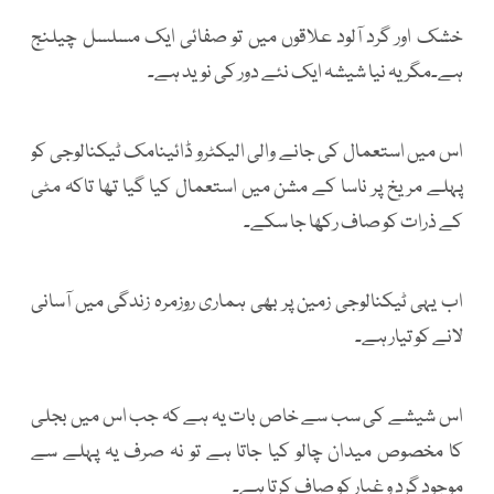
خشک اور گرد آلود علاقوں میں تو صفائی ایک مسلسل چیلنج
ہے۔مگر یہ نیا شیشہ ایک نئے دور کی نوید ہے۔
اس میں استعمال کی جانے والی الیکٹرو ڈائینامک ٹیکنالوجی کو
پہلے مریخ پر ناسا کے مشن میں استعمال کیا گیا تھا تاکہ مٹی
کے ذرات کو صاف رکھا جا سکے۔
اب یہی ٹیکنالوجی زمین پر بھی ہماری روزمرہ زندگی میں آسانی
لانے کو تیار ہے۔
اس شیشے کی سب سے خاص بات یہ ہے کہ جب اس میں بجلی
کا مخصوص میدان چالو کیا جاتا ہے تو نہ صرف یہ پہلے سے
موجود گرد و غبار کو صاف کرتا ہے۔