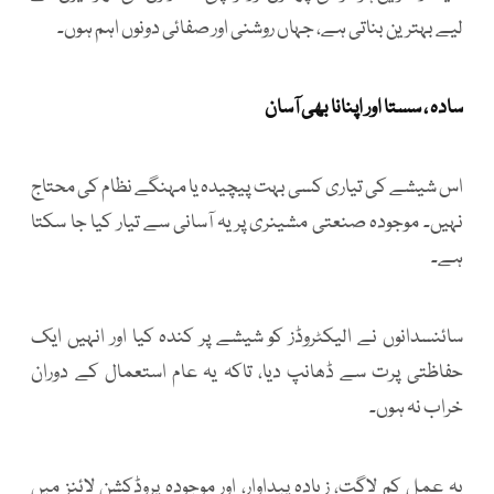
لیے بہترین بناتی ہے، جہاں روشنی اور صفائی دونوں اہم ہوں۔
سادہ ، سستا اور اپنانا بھی آسان
اس شیشے کی تیاری کسی بہت پیچیدہ یا مہنگے نظام کی محتاج
نہیں۔ موجودہ صنعتی مشینری پر یہ آسانی سے تیار کیا جا سکتا
ہے۔
سائنسدانوں نے الیکٹروڈز کو شیشے پر کندہ کیا اور انہیں ایک
حفاظتی پرت سے ڈھانپ دیا، تاکہ یہ عام استعمال کے دوران
خراب نہ ہوں۔
یہ عمل کم لاگت، زیادہ پیداوار، اور موجودہ پروڈکشن لائنز میں