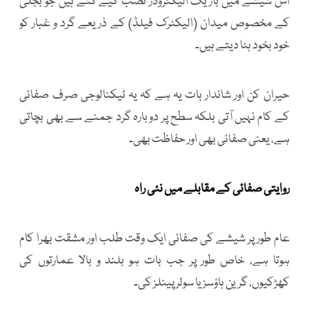
اس شیشے میں باریک الیکٹروڈز نصب کیے گئے ہیں جو بجلی
کے مخصوص میدان (الیکٹرک فیلڈ) کے ذریعے گرد و غبار کو
خود بخود ہٹا دیتے ہیں۔
حیران کن اور شاندار بات یہ ہے کہ یہ ٹیکنالوجی صرف صفائی
کے کام نہیں آتی بلکہ سطح پر دوبارہ گرد جمنے سے بھی بچاتی
ہے، یعنی صفائی بھی اور حفاظت بھی۔
روایتی صفائی کے مقابلے میں نئی راہ
عام طور پر شیشے کی صفائی ایک وقت طلب اور مشقت بھرا کام
ہوتا ہے، خاص طور پر جب بات ہو بلند و بالا عمارتوں کی
کھڑکیوں، گرین ہاؤسز یا سولر پینلز کی۔