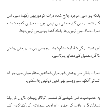
بلکہ ہوا میں موجود چارج شدہ ذرات کو دور بھی رکھتا ہے۔ اس
کے نتیجے میں گرد جمتی ہی نہیں۔ یوں سمجھیں کہ یہ شیشہ
صرف صاف ہی نہیں رہتا، بلکہ گندا ہونے ہی نہیں دیتا۔
اس شیشے کی شفافیت عام شیشے جیسی ہی ہے، یعنی روشنی
کا گزر معمول کے مطابق ہوتا ہے۔
صرف ہلکی سی روشنی غیر مرئی شعاعیں متاثر ہوتی ہے، جو کہ
انسانی آنکھ سے ویسے بھی نہیں دیکھی جا سکتی۔
یہ خصوصیت اس شیشے کو شمسی توانائی پینلز، کاروں کی ونڈ
شیلڈز، گرین ہاؤسز کی چھتوں اور اونچی عمارتوں کی کھڑکیوں کے