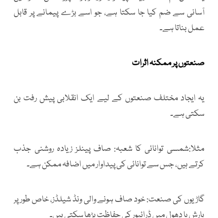
آسانی سے ضم کیا جا سکتا ہے، جو اسے بڑے پیمانے پر قابل
عمل بناتا ہے۔
صنعتوں پر ممکنہ اثرات
یہ ایجاد مختلف صنعتوں کے لیے ایک انقلابی پیش رفت بن
سکتی ہے۔
مثلا:شمسی توانائی کا شعبہ: صاف پینلز زیادہ روشنی جذب
کرتے ہیں، جس سے توانائی کی پیداوار میں اضافہ ممکن ہے۔
گاڑیوں کی صنعت: خود صاف ہونے والی ونڈ شیلڈز، خاص طور پر
بارش یا دھول میں ڈرائیور کی حفاظت بڑھا سکتی ہیں۔