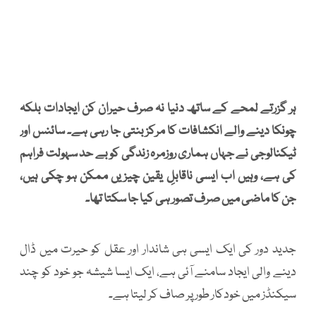
ہر گزرتے لمحے کے ساتھ دنیا نہ صرف حیران کن ایجادات بلکہ
چونکا دینے والے انکشافات کا مرکز بنتی جا رہی ہے۔ سائنس اور
ٹیکنالوجی نے جہاں ہماری روزمرہ زندگی کو بے حد سہولت فراہم
کی ہے، وہیں اب ایسی ناقابلِ یقین چیزیں ممکن ہو چکی ہیں،
جن کا ماضی میں صرف تصور ہی کیا جا سکتا تھا۔
جدید دور کی ایک ایسی ہی شاندار اور عقل کو حیرت میں ڈال
دینے والی ایجاد سامنے آئی ہے، ایک ایسا شیشہ جو خود کو چند
سیکنڈز میں خودکار طور پر صاف کر لیتا ہے۔