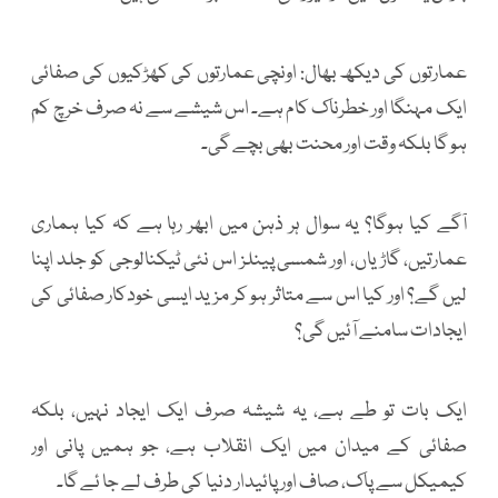
عمارتوں کی دیکھ بھال: اونچی عمارتوں کی کھڑکیوں کی صفائی
ایک مہنگا اور خطرناک کام ہے۔ اس شیشے سے نہ صرف خرچ کم
ہو گا بلکہ وقت اور محنت بھی بچے گی۔
آگے کیا ہوگا؟ یہ سوال ہر ذہن میں ابھر رہا ہے کہ کیا ہماری
عمارتیں، گاڑیاں، اور شمسی پینلز اس نئی ٹیکنالوجی کو جلد اپنا
لیں گے؟ اور کیا اس سے متاثر ہو کر مزید ایسی خودکار صفائی کی
ایجادات سامنے آئیں گی؟
ایک بات تو طے ہے، یہ شیشہ صرف ایک ایجاد نہیں، بلکہ
صفائی کے میدان میں ایک انقلاب ہے، جو ہمیں پانی اور
کیمیکل سے پاک، صاف اور پائیدار دنیا کی طرف لے جا ئے گا۔