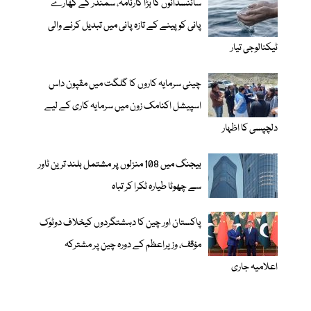
سائنسدانوں کا بڑا کارنامہ، سمندر کے کھارے
پانی کو پینے کے تازہ پانی میں تبدیل کرنے والی
ٹیکنالوجی تیار
چینی سرمایہ کاروں کا گلگت میں مقپون داس
اسپیشل اکنامک زون میں سرمایہ کاری کے لیے
دلچپسی کا اظہار
بیجنگ میں 108 منزلوں پر مشتمل بلند ترین ٹاور
سے چھوٹا طیارہ ٹکرا کر تباہ
پاکستان اور چین کا دہشتگردوں کیخلاف دوٹوک
مؤقف، وزیراعظم کے دورہ چین پر مشترکہ
اعلامیہ جاری