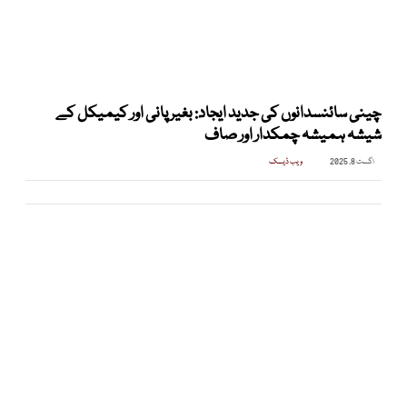
چینی سائنسدانوں کی جدید ایجاد: بغیر پانی اور کیمیکل کے
شیشہ ہمیشہ چمکدار اور صاف
اگست 8, 2025
ویب ڈیسک