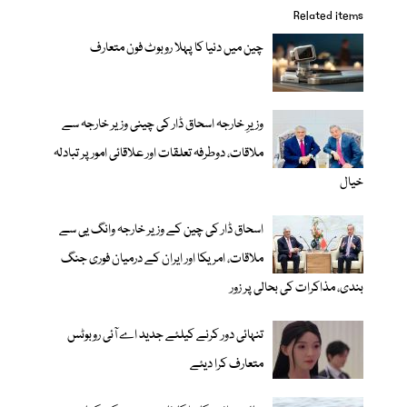
Related items
چین میں دنیا کا پہلا روبوٹ فون متعارف
وزیرِ خارجہ اسحاق ڈار کی چینی وزیر خارجہ سے
ملاقات، دوطرفہ تعلقات اور علاقائی امور پر تبادلہ
خیال
اسحاق ڈار کی چین کے وزیر خارجہ وانگ یی سے
ملاقات، امریکا اور ایران کے درمیان فوری جنگ
بندی، مذاکرات کی بحالی پر زور
تنہائی دور کرنے کیلئے جدید اے آئی روبوٹس
متعارف کرا دیئے