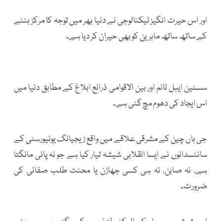
اور اس حیرت انگیز ٹیکنالوجی نے دنیا بھر میں توجہ کا مرکز بننے
کے ساتھ ساتھ ماہرین کو بھی حیران کر دیا ہے۔
سسٹین ایبل ٹائم اور بین الاقوامی ذرائع ابلاغ کے مطابق دنیا میں
اس ایجاد کی دھوم مچ گئی ہے۔
جی ہاں چین کے مشرقی علاقے میں واقع زیجیانگ یونیورسٹی کے
سائنسدانوں نے ایسا انقلابی شیشہ تیار کیا ہے جو نہ پانی مانگتا
ہے، نہ صابن، نہ ہی کسی جھاڑن یا محنت طلب صفائی کی
ضرورت۔