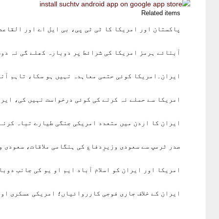
Related items
پاکستان اور امریکا کا ٹی ٹی پی، بی ایل اے اور القاعد
آبنائے ہرمز امریکا کی شرائط پر دوبارہ کھلے گی نہ دو
ایران۔امریکا کوئی حتمی معاہدہ نہیں ہو سکا، تاہم آنے
امریکا سے حملے نہ کرنے کی کوئی درخواست نہیں کی، ایرا
ایران کا اردن میں متعدد امریکی جنگی طیارے تباہ کرنے 
صدر ٹرمپ سے سعودی وزیرِدفاع کی ہنگامی ملاقات، سعودی 
امریکا اور ایران کو اسلام آباد ایم او یو کی جانب دوبار
ایران کے خلاف جاری فوجی کارروائیاں؛ امریکی عسکری اور