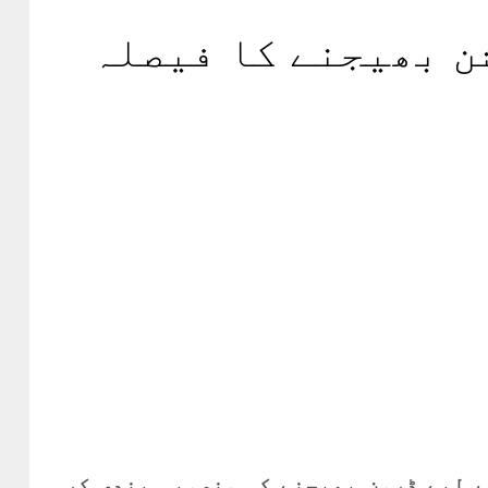
شن بھیجنے کا فیصلہ
کے لیے ڈرون بھیجنے کی منصوبہ بندی کر