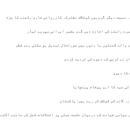
ہ سمیت دیگر گروہوں کیخلاف مشترکہ کارروائی جاری رکھنے کا عزم
سرے راستے کی اجازت دیں گے، مشیر ایرانی سپریم لیڈر
 والے گھنٹوں یا دنوں میں صورتحال تبدیل ہو سکتی ہے، قطر
ن نے ٹرمپ کے دعوے کی تردید کردی
کا دعویٰ
ولی عہد کا اہم پیغام پہنچایا
ہ لانے کی کوشش کر رہے ہیں: پاکستان
 سیاسی قیادت کے درمیان حکمت عملی پر اختلافات کھل کر سامنے آگئے