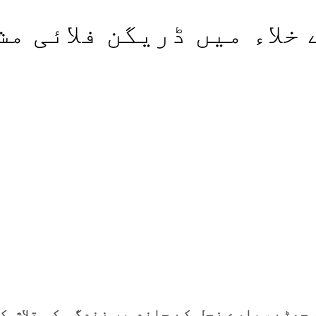
 خلاء میں ڈریگن فلائی م
 چھٹے سیارے زحل کے چاند پر زندگی کی تلاش 