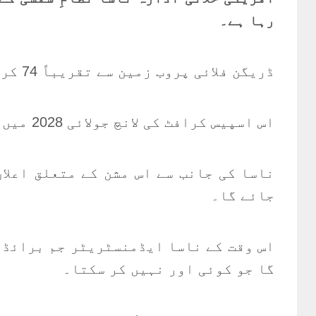
رہا ہے۔
ڈریگن فلائی پروب زمین سے تقریباً 74 کروڑ 50 لاکھ میل فاصلے پر موجود زحل کے سب سے بڑے چاند ٹائٹن کا معائنہ کرے گا۔
اس اسپیس کرافٹ کی لانچ جولائی 2028 میں متوقع ہے جو ٹائٹن تک 2034 میں پہنچے گا۔
جائے گا۔
اس وقت کے ناسا ایڈمنسٹریٹر جم برائڈنس
گا جو کوئی اور نہیں کر سکتا۔