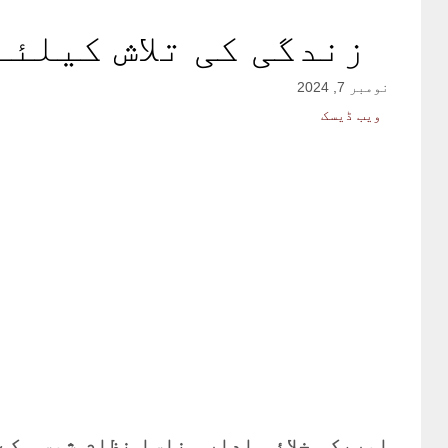
زندگی کی تلاش کیلئے
نومبر 7, 2024
ویب ڈیسک
امریکی خلائی ادارہ ناسا نظامِ شمسی کے