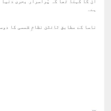
ان کا کہنا تھا کہ پُراسرار بحری دنیا 
ہے۔
ناسا کے مطابق ٹائٹن نظامِ شمسی کا دوس