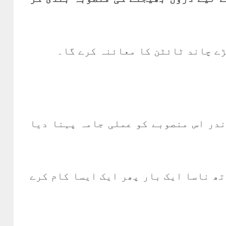
ا اور اب چار برس کے اندر اس منصوبے کو عملی جامہ پہنا دیا
تھ ناسا ایک بار پھر ایک ایسا کام کرے