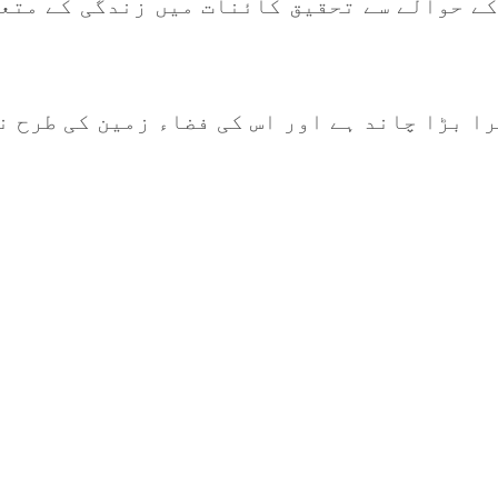
کے حوالے سے تحقیق کائنات میں زندگی کے متعل
را بڑا چاند ہے اور اس کی فضاء زمین کی طرح 