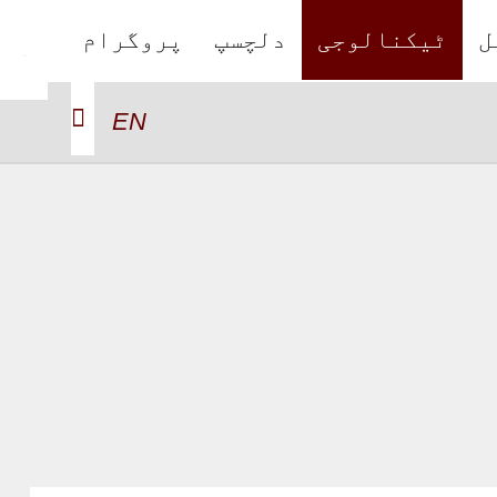
ل
ٹیکنالوجی
دلچسپ
پروگرام
EN