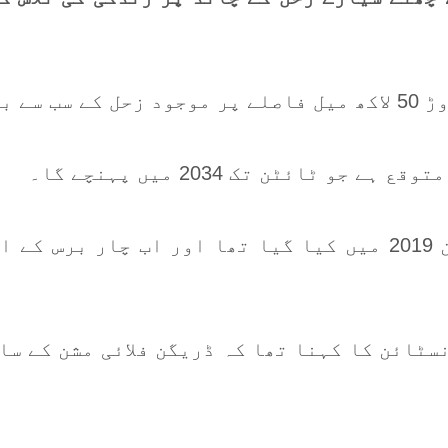
ناسا کی جانب سے اس مشن کے متعلق اعلان 2019 میں کیا گیا تھ
ٹائن کا کہنا تھا کہ ڈریگن فلائی مشن کے سا