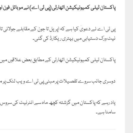
پاکستان ٹیلی کمیونیکیشن اتھارٹی (پی ٹی اے) نے موبائل فون او
نیٹ ورک دستیابی میں بہتری ریکارڈ کی گئی۔
پاکستان ٹیلی کمیونیکیشن اتھارٹی کے مطابق بعض علاقوں میں موب
دوسری جانب سروے تفصیلات پر مبنی پی ٹی اے ویب لنک پر م
یاد رہے کہ پاکستان میں گزشتہ کچھ ماہ سے انٹرنیٹ کی سرو
سامنا ہے۔