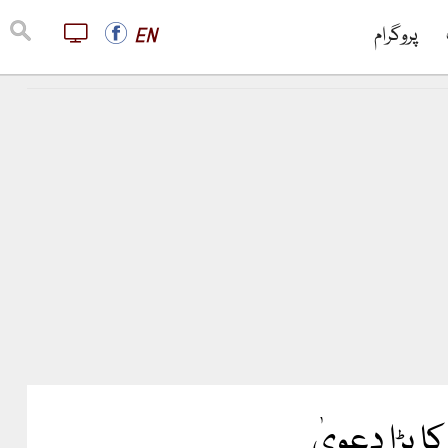
پروگرام
EN
 بڑا دعویٰ