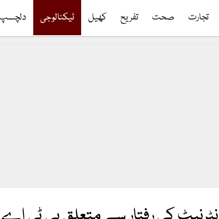
تجارت
صحت
تفریح
کھیل
ٹیکنالوجی
دلچسپ
رنیٹ کی رفتار سے متعلق پی ٹی اے کا