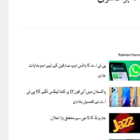
Related item
پی ٹی اے کا واٹس ایپ صارفین کے لیے اہم ہدایات
جاری
پاکستان میں آئی فون 17 پر کتنا ٹیکس لگے گا؟ پی ٹی
اے نے تفصیل بتا دی
جاز ورلڈ کا 5 جی سے متعلق بڑا اعلان