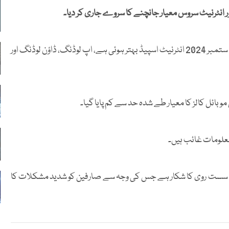
ر انٹرنیٹ سروس معیار جانچنے کا سروے جاری کر دیا۔
پی ٹی اے نے دعویٰ کیا ہے کہ اپریل تا جون کے مقابلے جولائی تا ستمبر 2024 انٹرنیٹ اسپیڈ بہتر ہوئی ہے، اپ لوڈنگ، ڈاؤن لوڈنگ اور
ائل کالز کا معیار طے شدہ حد سے کم پایا گیا۔
علومات غائب ہیں۔
س سست روی کا شکار ہے جس کی وجہ سے صارفین کو شدید مشکلات کا