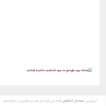
آپ یہاں ہیں:
صفحہ اول
ٹیکنالوجی
ملک میں انٹرنیٹ کی رفتار سے متعلق پی ٹی اے کا بڑا دعویٰ