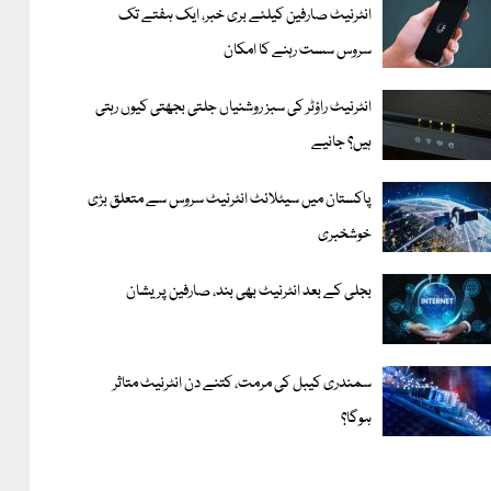
انٹرنیٹ صارفین کیلئے بری خبر، ایک ہفتے تک
سروس سست رہنے کا امکان
انٹرنیٹ راؤٹر کی سبز روشنیاں جلتی بجھتی کیوں رہتی
ہیں؟ جانیے
پاکستان میں سیٹلائٹ انٹرنیٹ سروس سے متعلق بڑی
خوشخبری
بجلی کے بعد انٹرنیٹ بھی بند، صارفین پریشان
سمندری کیبل کی مرمت، کتنے دن انٹرنیٹ متاثر
ہوگا؟