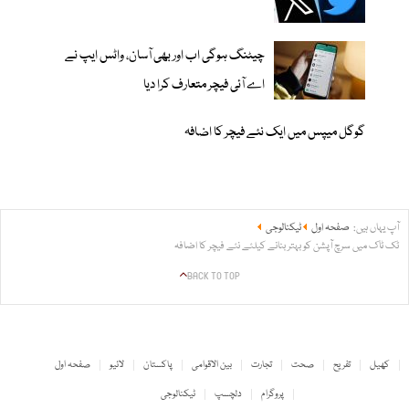
چیٹنگ ہوگی اب اور بھی آسان، واٹس ایپ نے
اے آئی فیچر متعارف کرا دیا
گوگل میپس میں ایک نئے فیچر کا اضافہ
آپ یہاں ہیں:
صفحہ اول
ٹیکنالوجی
ٹک ٹاک میں سرچ آپشن کو بہتر بنانے کیلئے نئے فیچر کا اضافہ
BACK TO TOP
کھیل
تفریح
صحت
تجارت
بین الاقوامی
پاکستان
لائیو
صفحہ اول
پروگرام
دلچسپ
ٹیکنالوجی