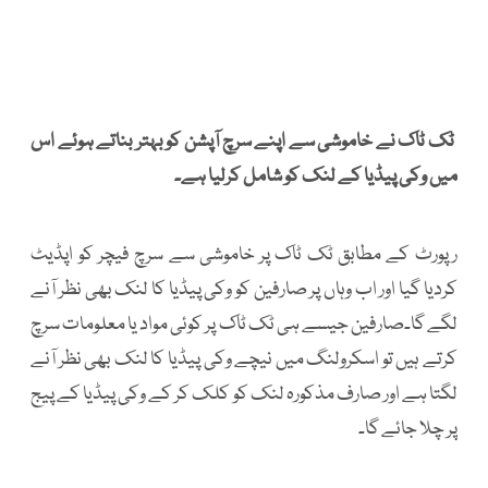
ٹک ٹاک نے خاموشی سے اپنے سرچ آپشن کو بہتر بناتے ہوئے اس
میں وکی پیڈیا کے لنک کو شامل کرلیا ہے۔
رپورٹ کے مطابق ٹک ٹاک پر خاموشی سے سرچ فیچر کو اپڈیٹ
کردیا گیا اور اب وہاں پر صارفین کو وکی پیڈیا کا لنک بھی نظر آنے
لگے گا۔صارفین جیسے ہی ٹک ٹاک پر کوئی مواد یا معلومات سرچ
کرتے ہیں تو اسکرولنگ میں نیچے وکی پیڈیا کا لنک بھی نظر آنے
لگتا ہے اور صارف مذکورہ لنک کو کلک کر کے وکی پیڈیا کے پیج
پر چلا جائے گا۔