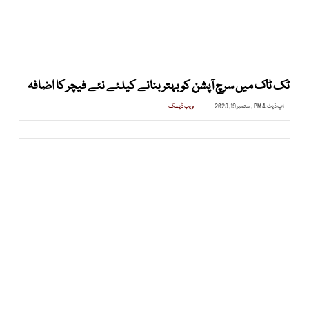
ٹک ٹاک میں سرچ آپشن کو بہتر بنانے کیلئے نئے فیچر کا اضافہ
اپ ڈیٹ:
4 PM , ستمبر 19, 2023
ویب ڈیسک