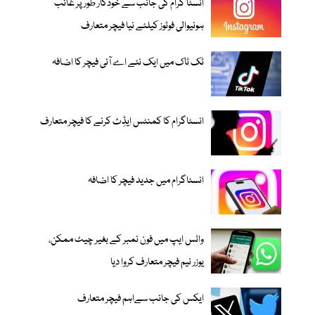
انسٹا گرام کی جانب سے خودکار طور پر غائب
ہونیوالی فوٹوز کیلئے نیا فیچر متعارف
ٹک ٹاک میں ایک نئے اے آئی فیچر کا اضافہ
انسٹاگرام کا کمنٹس ایڈِٹ کرنے کا فیچر متعارف
انسٹاگرام میں جدید فیچر کا اضافہ
واٹس ایپ میں فون نمبر کے بغیر چیٹ ممکن،
یوزر نیم فیچر متعارف کروا دیا
ایکس کی جانب سےاہم فیچر متعارف