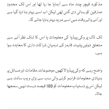
مذکورہ فیچر چند ماہ سے آزمایا جا رہا تھا اور اس تک محدود
صارفین کو رسائی دی گئی تھی لیکن اب اسے بہتر بنا دیا گیا ہے
اور آنے والے وقت میں اسے مزید بہتر بنایا جائے گا۔
ٹک ٹاک پر وکی پیڈیا کی معلومات یا اس کا لنک نظر آنے سے
متعلق دونوں پلیٹ فارمز کے درمیان شراکت داری کا معاہدہ ہوا
ہے۔
واضح رہے کہ وکی پیڈیا لاکھوں موضوعات، مقامات اور مسائل پر
بنیادی معلومات فراہم کرنے والی سب سے بڑی ویب سائٹ ہے
لیکن اس پر دستیاب معلومات کو 100 فیصد درست نہیں سمجھا
جاتا۔