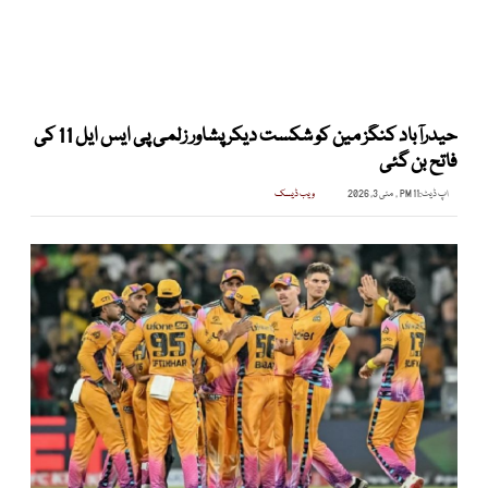
حیدرآباد کنگز مین کو شکست دیکر پشاور زلمی پی ایس ایل 11 کی
فاتح بن گئی
اپ ڈیٹ:
11 PM , مئی 3, 2026
ویب ڈیسک