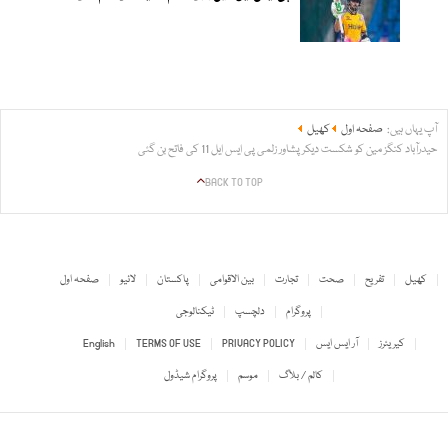
آپ یہاں ہیں:
صفحہ اول
کھیل
حیدرآباد کنگز مین کو شکست دیکر پشاور زلمی پی ایس ایل 11 کی فاتح بن گئی
BACK TO TOP
کھیل
تفریح
صحت
تجارت
بین الاقوامی
پاکستان
لائیو
صفحہ اول
پروگرام
دلچسپ
ٹیکنالوجی
کیریئرز
آر ایس ایس
PRIVACY POLICY
TERMS OF USE
English
کالم / بلاگ
موسم
پروگرام شیڈول