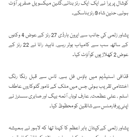
کوشال پریرا نے ایک ایک رنز بنائے،گلین میکسویل صفرپر آؤٹ
ہوئے، حنین شاہ 9 رنز بناسکے۔
پشاور زلمی کی جانب سے ایرون ہارڈی 27 رنز کے عوض 4 وکٹوں
کے ساتھ سب سے کامیاب بولر رہے، ناہید رانا نے 22 رنز کے
عوض 2 کھلاڑیوں کو آؤٹ کیا۔
قذافی اسٹیڈیم میں ہاؤس فل ہے، ٹاس سے قبل رنگا رنگ
اختتامی تقریب ہوئی جس میں ملک کے نامور گلوکاروں عاطف
اسلم ، علی عظمت، عارف لوہار، آئمہ بیگ اور صابری سسٹرز نے
اپنی پرفارمنس سے شائقین کو محظوظ کیا۔
پشاور زلمی کےکپتان بابر اعظم کا کہنا تھا کہ لاہور نے ہمیشہ