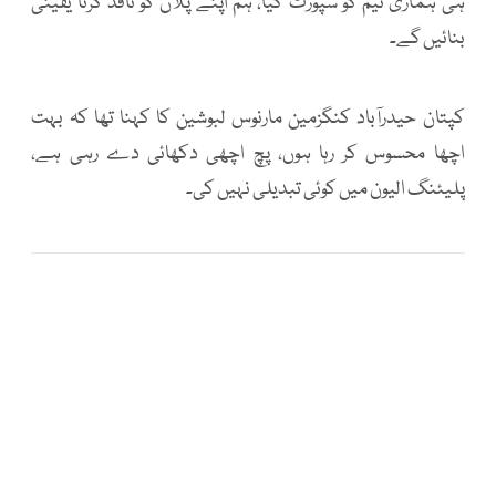
ہی ہماری ٹیم کو سپورٹ کیا، ہم اپنے پلان کو نافذ کرنا یقینی
بنائیں گے۔
کپتان حیدرآباد کنگزمین مارنوس لبوشین کا کہنا تھا کہ بہت
اچھا محسوس کر رہا ہوں، پچ اچھی دکھائی دے رہی ہے،
پلیئنگ الیون میں کوئی تبدیلی نہیں کی۔