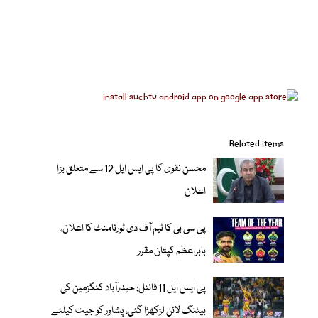
Related items
محسن نقوی کا پی ایس ایل 12 سے متعلق بڑا
اعلان
پی سی بی کا ٹیم آف دی ٹورنامنٹ کا اعلان،
بابراعظم کپتان مقرر
پی ایس ایل 11 فائنل: حیدرآباد کنگزمین کی
بیٹنگ لائن لڑکھڑا گئی، پشاور کو جیت کیلئے