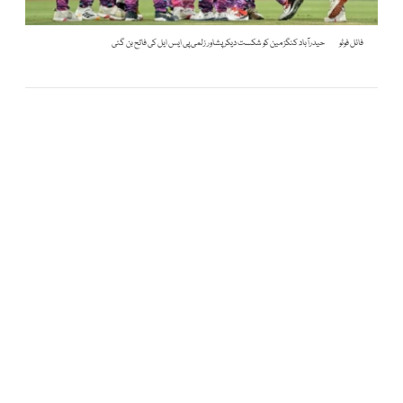
فائل فوٹو
حیدرآباد کنگز مین کو شکست دیکر پشاور زلمی پی ایس ایل کی فاتح بن گئی