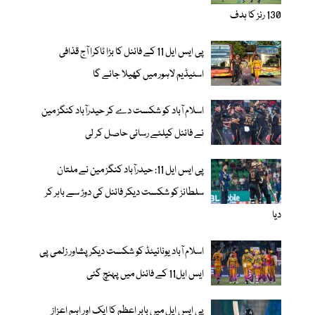
130 رنز کا ہدف
پی ایس ایل 11 کے فائنل کا بڑا ٹاکرا آج قذافی
اسٹیڈیم لاہور میں کھیلا جائے گا
اسلام آباد کو شکست دے کر حیدرآباد کنگز مین
نے فائنل کیلئے رسائی حاصل کر لی
پی ایس ایل 11: حیدرآباد کنگز مین نے ملتان
سلطانز کو شکست دیکر فائنل کی دوڑ سے باہر کر
دیا
اسلام آباد یونائیٹڈ کو شکست دیکر پشاور زلمی پی
ایس ایل11 کے فائنل میں پہنچ گئی
پی ایس ایل میں بابر اعظم کا ایک اور اہم اعزاز