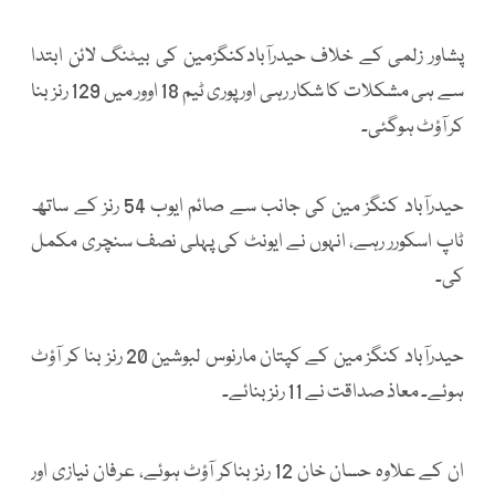
پشاور زلمی کے خلاف حیدرآبادکنگزمین کی بیٹنگ لائن ابتدا
سے ہی مشکلات کا شکار رہی اور پوری ٹیم 18 اوور میں 129 رنز بنا
کر آؤٹ ہوگئی۔
حیدرآباد کنگز مین کی جانب سے صائم ایوب 54 رنز کے ساتھ
ٹاپ اسکورر رہے، انہوں نے ایونٹ کی پہلی نصف سنچری مکمل
کی۔
حیدرآباد کنگز مین کے کپتان مارنوس لبوشین 20 رنز بنا کر آؤٹ
ہوئے۔ معاذ صداقت نے 11 رنز بنائے۔
ان کے علاوہ حسان خان 12 رنز بناکر آؤٹ ہوئے، عرفان نیازی اور