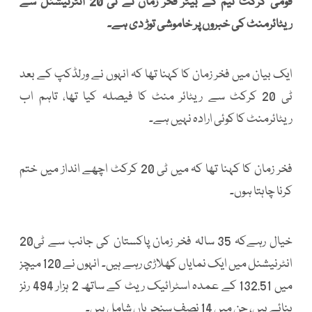
قومی کرکٹ ٹیم کے بیٹر فخر زمان نے ٹی 20 انٹرنیشنل سے
ریٹائرمنٹ کی خبروں پر خاموشی توڑ دی ہے۔
ایک بیان میں فخر زمان کا کہنا تھا کہ انہوں نے ورلڈکپ کے بعد
ٹی 20 کرکٹ سے ریٹائر منٹ کا فیصلہ کیا تھا، تاہم اب
ریٹائرمنٹ کا کوئی ارادہ نہیں ہے۔
فخر زمان کا کہنا تھا کہ میں ٹی 20 کرکٹ اچھے انداز میں ختم
کرنا چاہتا ہوں۔
خیال رہےکہ 35 سالہ فخر زمان پاکستان کی جانب سے ٹی20
انٹرنیشنل میں ایک نمایاں کھلاڑی رہے ہیں۔ انہوں نے 120 میچز
میں 132.51 کے عمدہ اسٹرائیک ریٹ کے ساتھ 2 ہزار 494 رنز
بنائے ہیں، جن میں 14 نصف سنچریاں شامل ہیں۔