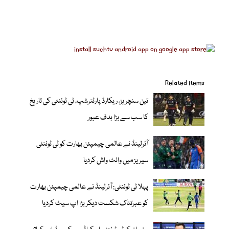
Related items
تین سنچریز، ریکارڈ پارٹنرشپ، ٹی ٹوئنٹی کی تاریخ
کا سب سے بڑا ہدف عبور
آئرلینڈ نے عالمی چیمپئن بھارت کو ٹی ٹوئنٹی
سیریز میں وائٹ واش کردیا
پہلا ٹی ٹوئنٹی: آئرلینڈ نے عالمی چیمپئن بھارت
کو عبرتناک شکست دیکر بڑا اپ سیٹ کردیا