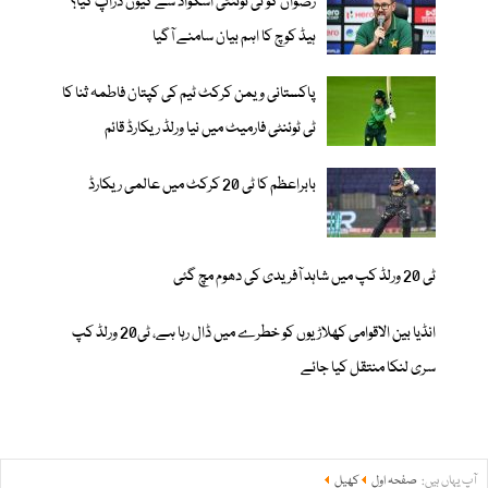
رضوان کو ٹی ٹوئنٹی اسکواڈ سے کیوں ڈراپ کیا؟
ہیڈ کوچ کا اہم بیان سامنے آگیا
پاکستانی ویمن کرکٹ ٹیم کی کپتان فاطمہ ثنا کا
ٹی ٹوئنٹی فارمیٹ میں نیا ورلڈ ریکارڈ قائم
بابراعظم کا ٹی 20 کرکٹ میں عالمی ریکارڈ
ٹی 20 ورلڈ کپ میں شاہد آفریدی کی دھوم مچ گئی
انڈیا بین الاقوامی کھلاڑیوں کو خطرے میں ڈال رہا ہے، ٹی20 ورلڈ کپ
سری لنکا منتقل کیا جائے
آپ یہاں ہیں:
صفحہ اول
کھیل