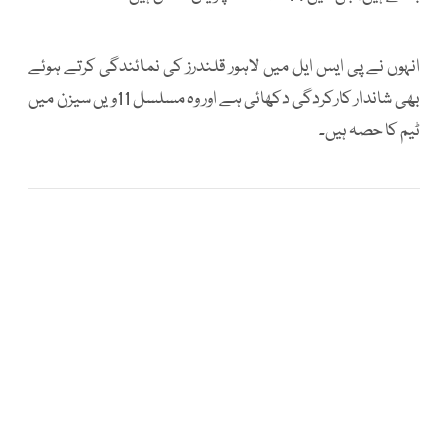
انہوں نے پی ایس ایل میں لاہور قلندرز کی نمائندگی کرتے ہوئے
بھی شاندار کارکردگی دکھائی ہے اور وہ مسلسل 11ویں سیزن میں
ٹیم کا حصہ ہیں۔