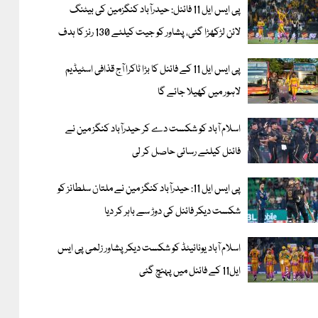
پی ایس ایل 11 فائنل: حیدرآباد کنگزمین کی بیٹنگ
لائن لڑکھڑا گئی، پشاور کو جیت کیلئے 130 رنز کا ہدف
پی ایس ایل 11 کے فائنل کا بڑا ٹاکرا آج قذافی اسٹیڈیم
لاہور میں کھیلا جائے گا
اسلام آباد کو شکست دے کر حیدرآباد کنگز مین نے
فائنل کیلئے رسائی حاصل کر لی
پی ایس ایل 11: حیدرآباد کنگز مین نے ملتان سلطانز کو
شکست دیکر فائنل کی دوڑ سے باہر کر دیا
اسلام آباد یونائیٹڈ کو شکست دیکر پشاور زلمی پی ایس
ایل11 کے فائنل میں پہنچ گئی