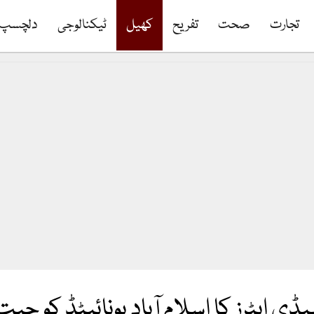
تجارت
صحت
تفریح
کھیل
ٹیکنالوجی
دلچسپ