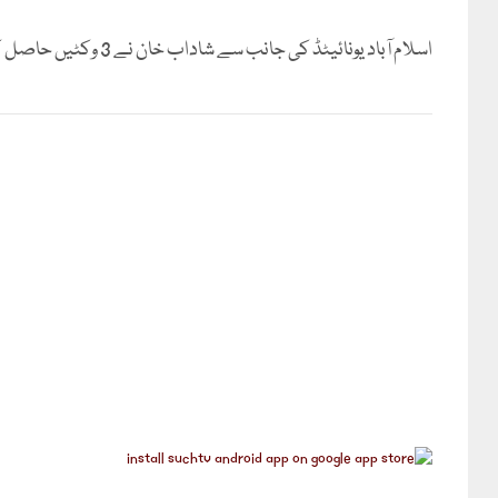
اسلام آباد یونائیٹڈ کی جانب سے شاداب خان نے 3 وکٹیں حاصل کیں۔