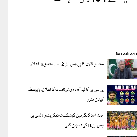
Related item
محسن نقوی کا پی ایس ایل 12 سے متعلق بڑا اعلان
پی سی بی کا ٹیم آف دی ٹورنامنٹ کا اعلان، بابراعظم
کپتان مقرر
حیدرآباد کنگز مین کو شکست دیکر پشاور زلمی پی
ایس ایل 11 کی فاتح بن گئی