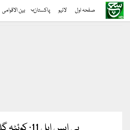
صفحہ اول
لائیو
پاکستان
بین الاقوامی
پی ایس ایل 11: کوئٹہ گلیڈی ایٹرز کا اسلام آباد یونائیٹڈ کو جیت کیلئے 184 رنز کا ہدف