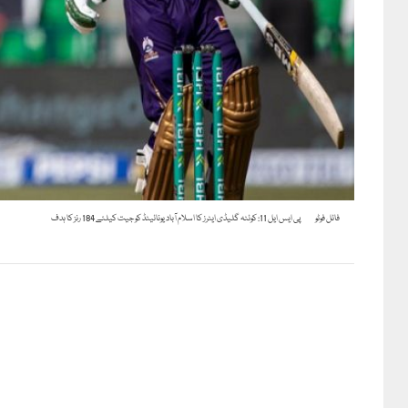
فائل فوٹو
پی ایس ایل 11: کوئٹہ گلیڈی ایٹرز کا اسلام آباد یونائیٹڈ کو جیت کیلئے 184 رنز کا ہدف