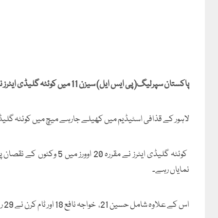
پاکستان سپرلیگ( پی ایس ایل) سیزن 11 میں کوئٹہ گلیڈی ایٹرز نے اسلام آباد یونائیٹڈ کو جیت کیلئے 184 رنز کا ہدف دے دیا۔
لاہور کے قذافی اسٹیڈیم میں کھیلے جارہے میچ میں کوئٹہ گلیڈ
نمایاں رہے۔
اس کے علاوہ شامل حسین 21، خواجہ نافع 18 اور ٹام کرن نے 29 رنز اسکور کیے۔