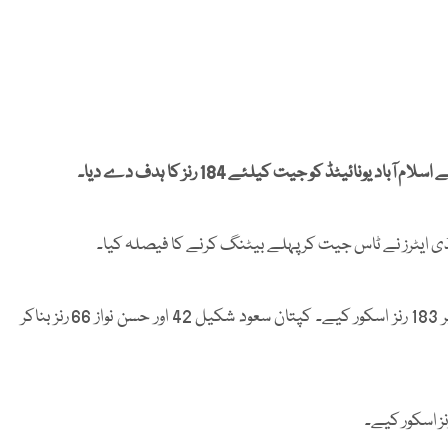
ی ایٹرز نے ٹاس جیت کر پہلے بیٹنگ کرنے کا فیصلہ کیا۔
کوئٹہ گلیڈی ایٹرز نے مقررہ 20 اوورز میں 5 وکٹوں کے نقصان پر 183 رنز اسکور کیے۔ کپتان سعود شکیل 42 اور حسن نواز 66 رنز بناکر