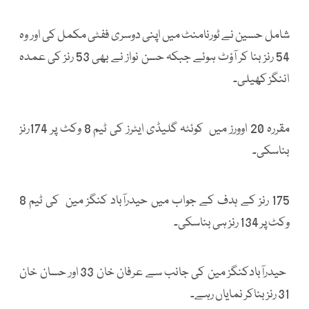
شامل حسین نے ٹورنامنٹ میں اپنی دوسری ففٹی مکمل کی اور وہ
54 رنز بنا کر آؤٹ ہوئے جبکہ حسن نواز نے بھی 53 رنز کی عمدہ
اننگز کھیلی۔
مقررہ 20 اوورز میں کوئٹہ گلیڈی ایٹرز کی ٹیم 8 وکٹ پر 174رنز
بناسکی۔
175 رنز کے ہدف کے جواب میں حیدرآباد کنگز مین کی ٹیم 8
وکٹ پر 134 رنز ہی بناسکی۔
حیدرآبادکنگز مین کی جانب سے عرفان خان 33 اور حسان خان
31 رنز بناکر نمایاں رہے۔