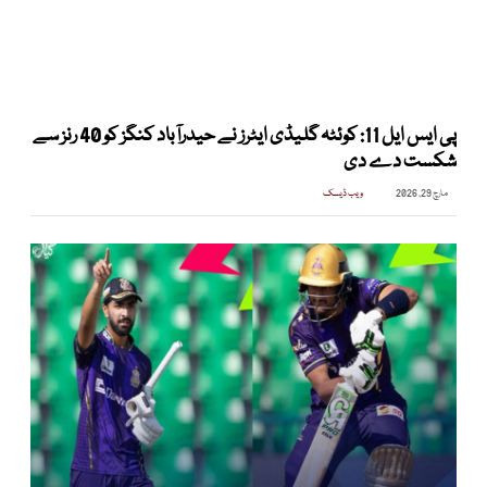
پی ایس ایل 11: کوئٹہ گلیڈی ایٹرز نے حیدرآباد کنگز کو 40 رنز سے
شکست دے دی
مارچ 29, 2026
ویب ڈیسک