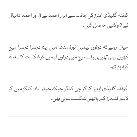
کوئٹہ گلیڈی ایٹرز کی جانب سے ابرار احمد نے 3 اور احمد دانیال
نے 2 وکٹیں حاصل کیں۔
خیال رہےکہ دونوں ٹیمیں ٹورنامنٹ میں اپنا دوسرا دوسرا میچ
کھیل رہی تھیں، پہلے میچ میں دونوں ٹیموں کو شکست کا سامنا
کرنا پڑا تھا۔
کوئٹہ گلیڈی ایٹرز کو کراچی کنگز جبکہ حیدر آباد کنگز مین کو
لاہور قلندرز کے ہاتھوں شکست ہوئی تھی۔