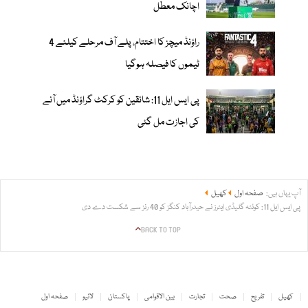
اچانک معطل
راؤنڈ میچز کا اختتام، پلے آف مرحلے کیلئے 4
ٹیموں کا فیصلہ ہوگیا
پی ایس ایل 11: شائقین کو کرکٹ گراؤنڈ میں آنے
کی اجازت مل گئی
آپ یہاں ہیں:
صفحہ اول
کھیل
پی ایس ایل 11: کوئٹہ گلیڈی ایٹرز نے حیدرآباد کنگز کو 40 رنز سے شکست دے دی
BACK TO TOP
کھیل
تفریح
صحت
تجارت
بین الاقوامی
پاکستان
لائیو
صفحہ اول