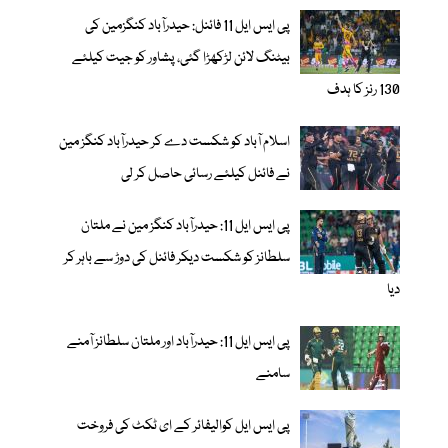
پی ایس ایل 11 فائنل: حیدرآباد کنگزمین کی
بیٹنگ لائن لڑکھڑا گئی، پشاور کو جیت کیلئے
130 رنز کا ہدف
اسلام آباد کو شکست دے کر حیدرآباد کنگز مین
نے فائنل کیلئے رسائی حاصل کر لی
پی ایس ایل 11: حیدرآباد کنگز مین نے ملتان
سلطانز کو شکست دیکر فائنل کی دوڑ سے باہر کر
دیا
پی ایس ایل 11: حیدرآباد اور ملتان سلطانز آمنے
سامنے
پی ایس ایل کوالیفائر کے ای ٹکٹ کی فروخت