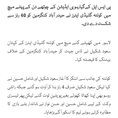
پی ایس ایل کےگیارہویں ایڈیشن کے چوتھے دن کے پہلے میچ
میں کوئٹہ گلیڈی ایٹرز نے حیدر آباد کنگزمین کو 40 رنز سے
شکست دے دی۔
لاہور میں کھیلے گئے میچ میں کوئٹہ گلیڈی ایٹرز کے کپتان
سعود شکیل نے ٹاس جیت کر حیدرآباد کنگزمین کے خلاف
بیٹنگ کا فیصلہ کیا۔
کوئٹہ کی جانب سے اننگز کا آغاز سعود شکیل اور شامل حسین نے
کیا لیکن سعود شکیل صرف 4 رنز بنا کر آؤٹ ہو گئے جبکہ رائلی
روسو بھی اپنا کھاتا کھولے بغیر پویلین لوٹ گئے لیکن پھر تیسری
وکٹ کے لیے شامل حسین اور حسن نواز نے شاندار بلے بازی کا
مظاہرہ کرتے ہوئے ٹیم کا اسکور آگےبڑھایا۔