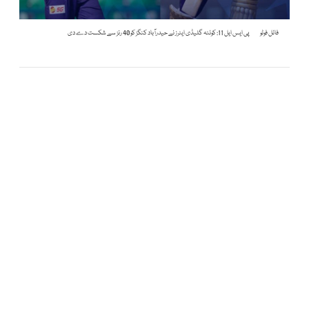
فائل فوٹو
پی ایس ایل 11: کوئٹہ گلیڈی ایٹرز نے حیدرآباد کنگز کو 40 رنز سے شکست دے دی