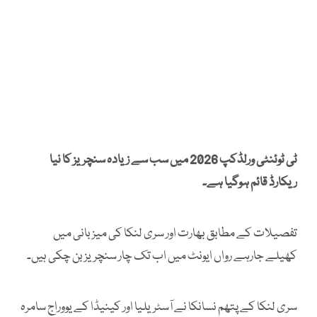
ٹی ٹوئنٹی ورلڈکپ 2026 میں سب سے زیادہ سنچریز کا نیا
ریکارڈ قائم ہوگیا ہے۔
تفصیلات کے مطابق بھارت اور سری لنکا کی میزبانی میں
کھیلے جارہے رواں ایونٹ میں اب تک چار سنچریز بن چکی ہیں۔
سری لنکا کے پتھم نسانکا نے آسٹریلیا اور کینیڈا کے یووراج سامرہ