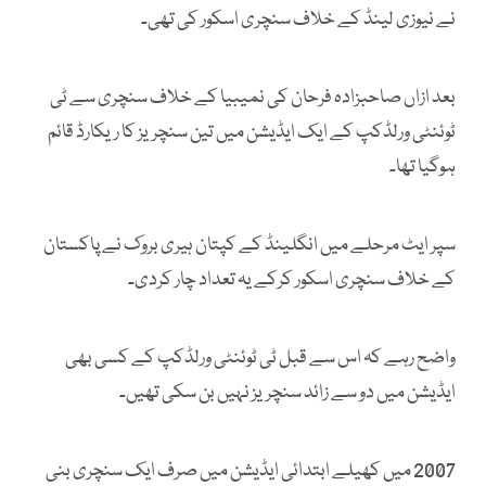
نے نیوزی لینڈ کے خلاف سنچری اسکور کی تھی۔
بعد ازاں صاحبزادہ فرحان کی نمیبیا کے خلاف سنچری سے ٹی
ٹوئنٹی ورلڈکپ کے ایک ایڈیشن میں تین سنچریز کا ریکارڈ قائم
ہوگیا تھا۔
سپر ایٹ مرحلے میں انگلینڈ کے کپتان ہیری بروک نے پاکستان
کے خلاف سنچری اسکور کرکے یہ تعداد چار کردی۔
واضح رہے کہ اس سے قبل ٹی ٹوئنٹی ورلڈکپ کے کسی بھی
ایڈیشن میں دو سے زائد سنچریز نہیں بن سکی تھیں۔
2007 میں کھیلے ابتدائی ایڈیشن میں صرف ایک سنچری بنی