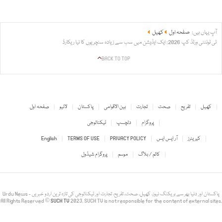
آپ یہاں ہیں:
صفحہ اول
کھیل
ٹی ٹوئنٹی ورلڈ کپ 2026: ایک ایڈیشن میں سب سے زیادہ سنچریوں کا نیا ریکارڈ
BACK TO TOP
کھیل
تفریح
صحت
تجارت
بین الاقوامی
پاکستان
لائیو
صفحہ اول
پروگرام
دلچسپ
ٹیکنالوجی
کیریئرز
آر ایس ایس
PRIVACY POLICY
TERMS OF USE
English
کالم / بلاگ
موسم
پروگرام شیڈول
Urdu News - پاکستان اور دنیا بھر سے بریکنگ نیوز، کھیل، صحت، تفریح، تجارت اور ٹیکنالوجی کی تازہ ترین اردو خبریں
All Rights Reserved ©
SUCH TV
2023. SUCH TV is not responsible for the content of external sites.