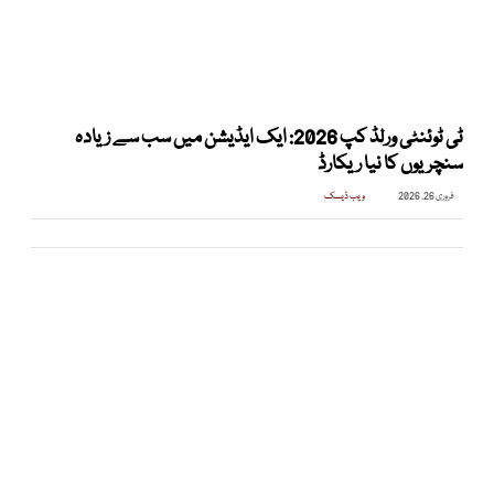
ٹی ٹوئنٹی ورلڈ کپ 2026: ایک ایڈیشن میں سب سے زیادہ
سنچریوں کا نیا ریکارڈ
فروری 26, 2026
ویب ڈیسک