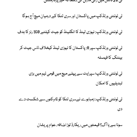
ٹی 20 فائنل میں رکی مارٹن کی دھماکہ خیز پرفارمنس
ٹی ٹوئنٹی ورلڈکپ میں پاکستان اور سری لنکا کے درمیان میچ آج ہوگا
ٹی ٹوئنٹی ورلڈکپ: نیوزی لینڈ کا انگلینڈ کو جیت کیلئے 160 رنز کا ہدف
ٹی ٹوئنٹی ورلڈکپ سپر 8: پاکستان کا نیوزی لینڈ کیخلاف ٹاس جیت کر
بیٹنگ کا فیصلہ
ٹی ٹوئنٹی ورلڈکپ؛ سپرایٹ سے پہلے میچ میں قومی ٹیم میں بڑی
تبدیلیوں کا امکان
ٹی ٹوئنٹی ورلڈکپ: زمبابوے نےسری لنکا کو 6 وکٹوں سے شکست دے
دی
سونا ہے یا آگ؟ قیمتوں میں ریکارڈ توڑ اضافہ، عوام پریشان