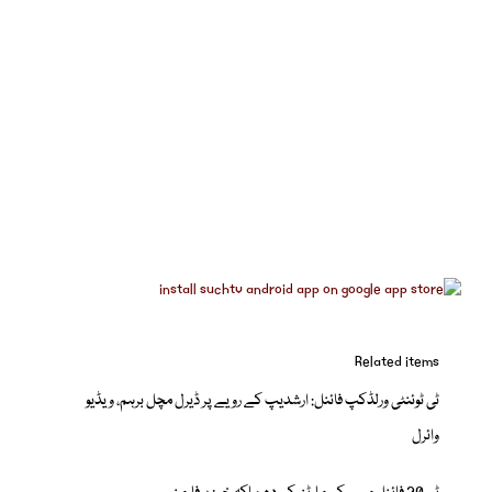
Related items
ٹی ٹوئنٹی ورلڈکپ فائنل: ارشدیپ کے رویے پر ڈیرل مچل برہم، ویڈیو
وائرل